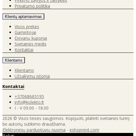
Pirkimo sąlygos ir taisyklės
Privatumo politika
Klientų aptarnavimas
Visos prekės
Gamintojai
Dovanų kuponai
Svetainės medis
Kontaktai
Klientams
Klientams
Užsakymų istorija
Kontaktai
+37068665195
info@kolekto.lt
I - V 09.00 - 18.00
2026 © Visos teisės saugomos. Kopijuoti, platinti svetainės turinį
be autorių sutikimo draudžiama.
Elektroninių parduotuvių nuoma
-
eshoprent.com
Rašyti