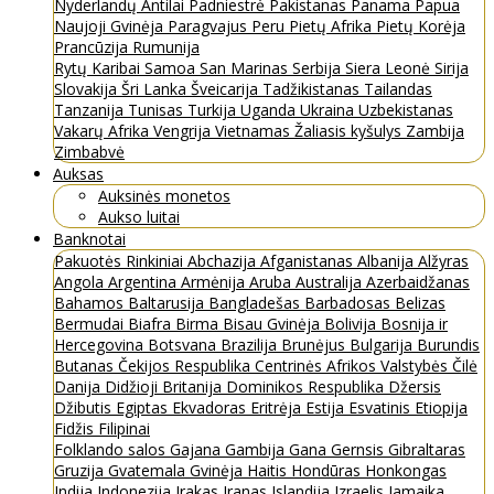
Nyderlandų Antilai
Padniestrė
Pakistanas
Panama
Papua
Naujoji Gvinėja
Paragvajus
Peru
Pietų Afrika
Pietų Korėja
Prancūzija
Rumunija
Rytų Karibai
Samoa
San Marinas
Serbija
Siera Leonė
Sirija
Slovakija
Šri Lanka
Šveicarija
Tadžikistanas
Tailandas
Tanzanija
Tunisas
Turkija
Uganda
Ukraina
Uzbekistanas
Vakarų Afrika
Vengrija
Vietnamas
Žaliasis kyšulys
Zambija
Zimbabvė
Auksas
Auksinės monetos
Aukso luitai
Banknotai
Pakuotės
Rinkiniai
Abchazija
Afganistanas
Albanija
Alžyras
Angola
Argentina
Armėnija
Aruba
Australija
Azerbaidžanas
Bahamos
Baltarusija
Bangladešas
Barbadosas
Belizas
Bermudai
Biafra
Birma
Bisau Gvinėja
Bolivija
Bosnija ir
Hercegovina
Botsvana
Brazilija
Brunėjus
Bulgarija
Burundis
Butanas
Čekijos Respublika
Centrinės Afrikos Valstybės
Čilė
Danija
Didžioji Britanija
Dominikos Respublika
Džersis
Džibutis
Egiptas
Ekvadoras
Eritrėja
Estija
Esvatinis
Etiopija
Fidžis
Filipinai
Folklando salos
Gajana
Gambija
Gana
Gernsis
Gibraltaras
Gruzija
Gvatemala
Gvinėja
Haitis
Hondūras
Honkongas
Indija
Indonezija
Irakas
Iranas
Islandija
Izraelis
Jamaika