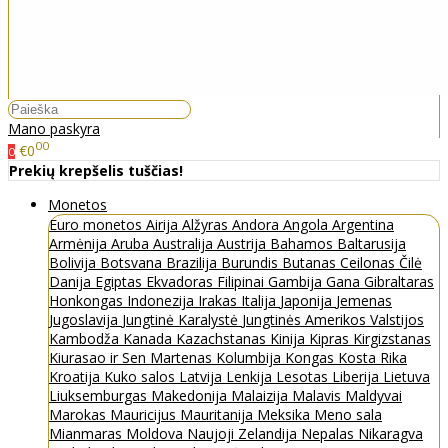
Mano paskyra
00
€0
0
Prekių krepšelis tuščias!
Monetos
Euro monetos
Airija
Alžyras
Andora
Angola
Argentina
Armėnija
Aruba
Australija
Austrija
Bahamos
Baltarusija
Bolivija
Botsvana
Brazilija
Burundis
Butanas
Ceilonas
Čilė
Danija
Egiptas
Ekvadoras
Filipinai
Gambija
Gana
Gibraltaras
Honkongas
Indonezija
Irakas
Italija
Japonija
Jemenas
Jugoslavija
Jungtinė Karalystė
Jungtinės Amerikos Valstijos
Kambodža
Kanada
Kazachstanas
Kinija
Kipras
Kirgizstanas
Kiurasao ir Sen Martenas
Kolumbija
Kongas
Kosta Rika
Kroatija
Kuko salos
Latvija
Lenkija
Lesotas
Liberija
Lietuva
Liuksemburgas
Makedonija
Malaizija
Malavis
Maldyvai
Marokas
Mauricijus
Mauritanija
Meksika
Meno sala
Mianmaras
Moldova
Naujoji Zelandija
Nepalas
Nikaragva