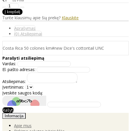
su PVM
Turite klausimų apie šią prekę?
Klauskite
Aprašymas
(0) Atsiliepimai
Costa Rica 50 colones km#new Dice's cottontail UNC
Parašyti atsiliepimą
Vardas:
El. pašto adresas:
Atsiliepimas:
Įvertinimas:
Įveskite saugos kodą:
Rašyti
Informacija
Apie mus