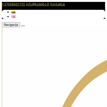
+37068665195
info@kolekto.lt
Kontaktai
Navigacija