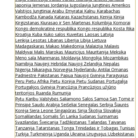
Japonija
Jemenas
Jordanija
Jugoslavija
Jungtinės Amerikos
Valstijos
Jungtiniai Arabų Emyratai
Kalnų Karabachas
Kambodža
Kanada
Kataras
Kazachstanas
Kenija
Kinija
Kirgizstanas
Kiurasao ir Sen Martenas
Kolumbija
Komorai
Kongo demokratinė respublika
Kongo respublika
Kosta Rika
Kroatija
Kuba
Kuko salos
Kuveitas
Laosas
Latvija
Lenkija
Lesotas
Libanas
Liberija
Libija
Lietuva
Madagaskaras
Makao
Makedonija
Malaizija
Malavis
Maldyvai
Malis
Marokas
Mauricijus
Mauritanija
Meksika
Meno sala
Mianmaras
Moldavija
Mongolija
Mozambikas
Namibija
Naujieji Hebridai
Naujoji Zelandija
Nepalas
Nigerija
Nikaragva
Norvegija
Nyderlandų Antilai
Omanas
Padniestrė
Pakistanas
Papua Naujoji Gvinėja
Paragvajus
Peru
Pietų Afrika
Pietų Korėja
Pietų Sudanas
Portugalija
Portugalijos Gvinėja
Prancūzija
Prancūzijos užjūrio
teritorijos
Ruanda
Rumunija
Rytų Karibų Valstybės
Saliamono Salos
Samoa
San Tomė ir
Prinsipė
Saudo Arabija
Seišeliai
Senegalas
Serbija
Šiaurės
Korėja
Siera Leonė
Singapūras
Sirija
Škotija
Slovakija
Somalilandas
Somalis
Šri Lanka
Sudanas
Surinamas
Svazilandas
Šveicarija
Tadžikistanas
Tailandas
Taivanas
Tanzanija
Tatarstanas
Tonga
Trinidadas ir Tobagas
Tunisas
Turkija
Turkmėnija
Uganda
Ukraina
Urugvajus
Uzbekistanas