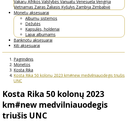
Vakarų Afrikos Valstybės
Vanuatu
Venesuela
Vengrija
Vietnamas
Zairas
Žaliasis Kyšulys
Zambija
Zimbabvė
Monetų aksesuarai
Albumų sistemos
Dėžutės
Kapsulės, holderiai
Lapai albumams
Banknotų aksesuarai
Kiti aksesuarai
Pagrindinis
Monetos
Kosta Rika
Kosta Rika 50 kolonų 2023 km#new medvilniauodegis triušis
UNC
Kosta Rika 50 kolonų 2023
km#new medvilniauodegis
triušis UNC