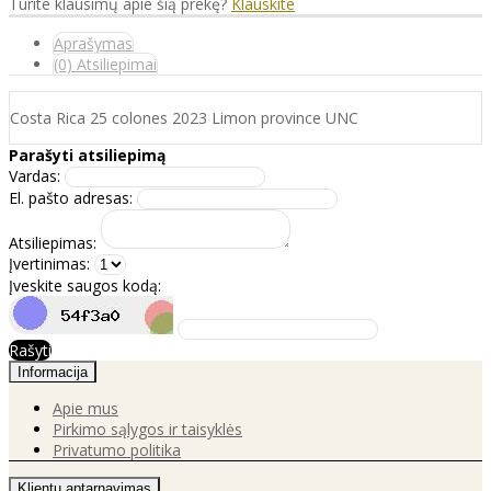
Turite klausimų apie šią prekę?
Klauskite
Aprašymas
(0) Atsiliepimai
Costa Rica 25 colones 2023 Limon province UNC
Parašyti atsiliepimą
Vardas:
El. pašto adresas:
Atsiliepimas:
Įvertinimas:
Įveskite saugos kodą:
Rašyti
Informacija
Apie mus
Pirkimo sąlygos ir taisyklės
Privatumo politika
Klientų aptarnavimas