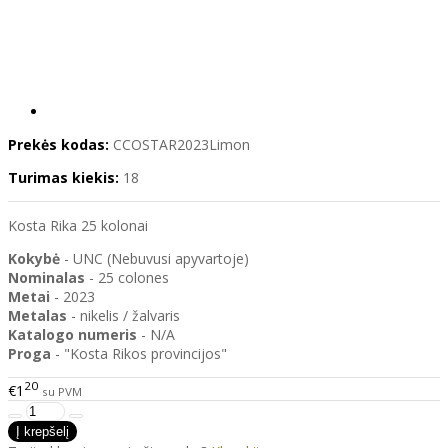
Prekės kodas:
CCOSTAR2023Limon
Turimas kiekis:
18
Kosta Rika 25 kolonai
Kokybė
- UNC (Nebuvusi apyvartoje)
Nominalas
- 25 colones
Metai
- 2023
Metalas
- nikelis / žalvaris
Katalogo
numeris
- N/A
Proga
- "Kosta Rikos provincijos"
20
€1
su PVM