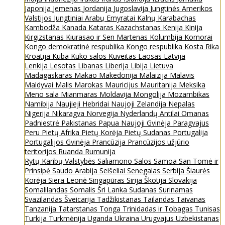
Japonija
Jemenas
Jordanija
Jugoslavija
Jungtinės Amerikos
Valstijos
Jungtiniai Arabų Emyratai
Kalnų Karabachas
Kambodža
Kanada
Kataras
Kazachstanas
Kenija
Kinija
Kirgizstanas
Kiurasao ir Sen Martenas
Kolumbija
Komorai
Kongo demokratinė respublika
Kongo respublika
Kosta Rika
Kroatija
Kuba
Kuko salos
Kuveitas
Laosas
Latvija
Lenkija
Lesotas
Libanas
Liberija
Libija
Lietuva
Madagaskaras
Makao
Makedonija
Malaizija
Malavis
Maldyvai
Malis
Marokas
Mauricijus
Mauritanija
Meksika
Meno sala
Mianmaras
Moldavija
Mongolija
Mozambikas
Namibija
Naujieji Hebridai
Naujoji Zelandija
Nepalas
Nigerija
Nikaragva
Norvegija
Nyderlandų Antilai
Omanas
Padniestrė
Pakistanas
Papua Naujoji Gvinėja
Paragvajus
Peru
Pietų Afrika
Pietų Korėja
Pietų Sudanas
Portugalija
Portugalijos Gvinėja
Prancūzija
Prancūzijos užjūrio
teritorijos
Ruanda
Rumunija
Rytų Karibų Valstybės
Saliamono Salos
Samoa
San Tomė ir
Prinsipė
Saudo Arabija
Seišeliai
Senegalas
Serbija
Šiaurės
Korėja
Siera Leonė
Singapūras
Sirija
Škotija
Slovakija
Somalilandas
Somalis
Šri Lanka
Sudanas
Surinamas
Svazilandas
Šveicarija
Tadžikistanas
Tailandas
Taivanas
Tanzanija
Tatarstanas
Tonga
Trinidadas ir Tobagas
Tunisas
Turkija
Turkmėnija
Uganda
Ukraina
Urugvajus
Uzbekistanas