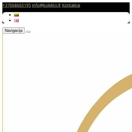
+37068665195
info@kolekto.lt
Kontaktai
Navigacija