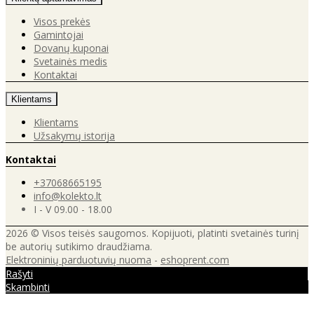
Visos prekės
Gamintojai
Dovanų kuponai
Svetainės medis
Kontaktai
Klientams
Klientams
Užsakymų istorija
Kontaktai
+37068665195
info@kolekto.lt
I - V 09.00 - 18.00
2026 © Visos teisės saugomos. Kopijuoti, platinti svetainės turinį
be autorių sutikimo draudžiama.
Elektroninių parduotuvių nuoma
-
eshoprent.com
Rašyti
Skambinti