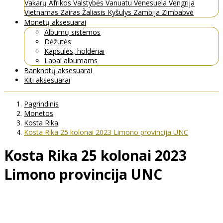
Vakarų Afrikos Valstybės
Vanuatu
Venesuela
Vengrija
Vietnamas
Zairas
Žaliasis Kyšulys
Zambija
Zimbabvė
Monetų aksesuarai
Albumų sistemos
Dėžutės
Kapsulės, holderiai
Lapai albumams
Banknotų aksesuarai
Kiti aksesuarai
Pagrindinis
Monetos
Kosta Rika
Kosta Rika 25 kolonai 2023 Limono provincija UNC
Kosta Rika 25 kolonai 2023
Limono provincija UNC