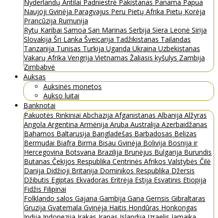
Nyderlandų Antilai
Padniestrė
Pakistanas
Panama
Papua
Naujoji Gvinėja
Paragvajus
Peru
Pietų Afrika
Pietų Korėja
Prancūzija
Rumunija
Rytų Karibai
Samoa
San Marinas
Serbija
Siera Leonė
Sirija
Slovakija
Šri Lanka
Šveicarija
Tadžikistanas
Tailandas
Tanzanija
Tunisas
Turkija
Uganda
Ukraina
Uzbekistanas
Vakarų Afrika
Vengrija
Vietnamas
Žaliasis kyšulys
Zambija
Zimbabvė
Auksas
Auksinės monetos
Aukso luitai
Banknotai
Pakuotės
Rinkiniai
Abchazija
Afganistanas
Albanija
Alžyras
Angola
Argentina
Armėnija
Aruba
Australija
Azerbaidžanas
Bahamos
Baltarusija
Bangladešas
Barbadosas
Belizas
Bermudai
Biafra
Birma
Bisau Gvinėja
Bolivija
Bosnija ir
Hercegovina
Botsvana
Brazilija
Brunėjus
Bulgarija
Burundis
Butanas
Čekijos Respublika
Centrinės Afrikos Valstybės
Čilė
Danija
Didžioji Britanija
Dominikos Respublika
Džersis
Džibutis
Egiptas
Ekvadoras
Eritrėja
Estija
Esvatinis
Etiopija
Fidžis
Filipinai
Folklando salos
Gajana
Gambija
Gana
Gernsis
Gibraltaras
Gruzija
Gvatemala
Gvinėja
Haitis
Hondūras
Honkongas
Indija
Indonezija
Irakas
Iranas
Islandija
Izraelis
Jamaika