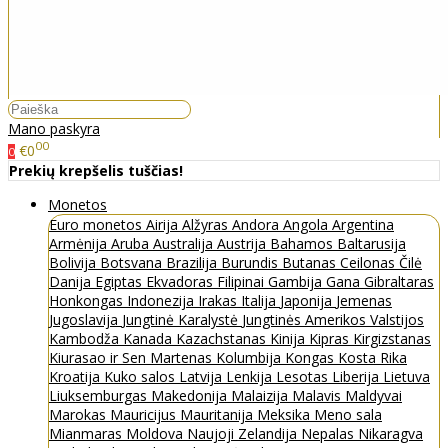
Mano paskyra
00
€0
0
Prekių krepšelis tuščias!
Monetos
Euro monetos
Airija
Alžyras
Andora
Angola
Argentina
Armėnija
Aruba
Australija
Austrija
Bahamos
Baltarusija
Bolivija
Botsvana
Brazilija
Burundis
Butanas
Ceilonas
Čilė
Danija
Egiptas
Ekvadoras
Filipinai
Gambija
Gana
Gibraltaras
Honkongas
Indonezija
Irakas
Italija
Japonija
Jemenas
Jugoslavija
Jungtinė Karalystė
Jungtinės Amerikos Valstijos
Kambodža
Kanada
Kazachstanas
Kinija
Kipras
Kirgizstanas
Kiurasao ir Sen Martenas
Kolumbija
Kongas
Kosta Rika
Kroatija
Kuko salos
Latvija
Lenkija
Lesotas
Liberija
Lietuva
Liuksemburgas
Makedonija
Malaizija
Malavis
Maldyvai
Marokas
Mauricijus
Mauritanija
Meksika
Meno sala
Mianmaras
Moldova
Naujoji Zelandija
Nepalas
Nikaragva