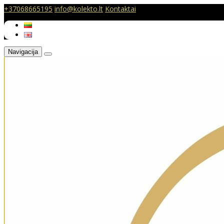
+37068665195
info@kolekto.lt
Kontaktai
Navigacija