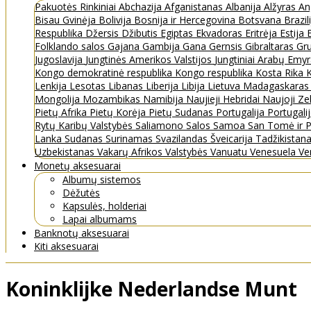
Pakuotės
Rinkiniai
Abchazija
Afganistanas
Albanija
Alžyras
An
Bisau Gvinėja
Bolivija
Bosnija ir Hercegovina
Botsvana
Brazil
Respublika
Džersis
Džibutis
Egiptas
Ekvadoras
Eritrėja
Estija
Folklando salos
Gajana
Gambija
Gana
Gernsis
Gibraltaras
Gru
Jugoslavija
Jungtinės Amerikos Valstijos
Jungtiniai Arabų Emy
Kongo demokratinė respublika
Kongo respublika
Kosta Rika
K
Lenkija
Lesotas
Libanas
Liberija
Libija
Lietuva
Madagaskara
Mongolija
Mozambikas
Namibija
Naujieji Hebridai
Naujoji Ze
Pietų Afrika
Pietų Korėja
Pietų Sudanas
Portugalija
Portugali
Rytų Karibų Valstybės
Saliamono Salos
Samoa
San Tomė ir P
Lanka
Sudanas
Surinamas
Svazilandas
Šveicarija
Tadžikistan
Uzbekistanas
Vakarų Afrikos Valstybės
Vanuatu
Venesuela
Ve
Monetų aksesuarai
Albumų sistemos
Dėžutės
Kapsulės, holderiai
Lapai albumams
Banknotų aksesuarai
Kiti aksesuarai
Koninklijke Nederlandse Munt