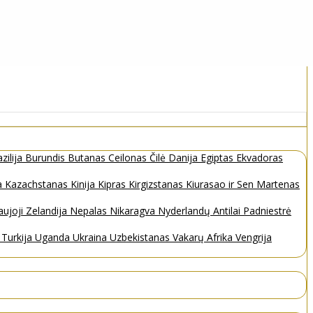
zilija
Burundis
Butanas
Ceilonas
Čilė
Danija
Egiptas
Ekvadoras
a
Kazachstanas
Kinija
Kipras
Kirgizstanas
Kiurasao ir Sen Martenas
ujoji Zelandija
Nepalas
Nikaragva
Nyderlandų Antilai
Padniestrė
s
Turkija
Uganda
Ukraina
Uzbekistanas
Vakarų Afrika
Vengrija