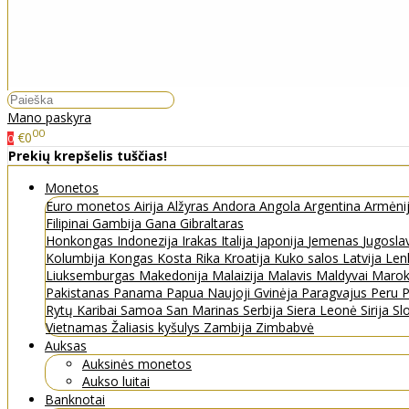
Mano paskyra
00
€0
0
Prekių krepšelis tuščias!
Monetos
Euro monetos
Airija
Alžyras
Andora
Angola
Argentina
Armėni
Filipinai
Gambija
Gana
Gibraltaras
Honkongas
Indonezija
Irakas
Italija
Japonija
Jemenas
Jugosla
Kolumbija
Kongas
Kosta Rika
Kroatija
Kuko salos
Latvija
Len
Liuksemburgas
Makedonija
Malaizija
Malavis
Maldyvai
Maro
Pakistanas
Panama
Papua Naujoji Gvinėja
Paragvajus
Peru
P
Rytų Karibai
Samoa
San Marinas
Serbija
Siera Leonė
Sirija
Sl
Vietnamas
Žaliasis kyšulys
Zambija
Zimbabvė
Auksas
Auksinės monetos
Aukso luitai
Banknotai