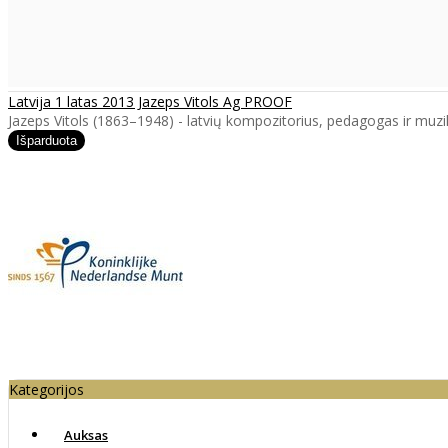
Latvija 1 latas 2013 Jazeps Vitols Ag PROOF
Jazeps Vitols (1863–1948) - latvių kompozitorius, pedagogas ir muzikos
Kategorijos
Auksas