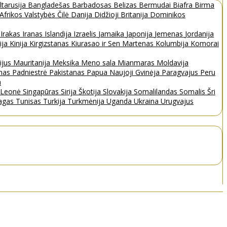
ltarusija
Bangladešas
Barbadosas
Belizas
Bermudai
Biafra
Birma
 Afrikos Valstybės
Čilė
Danija
Didžioji Britanija
Dominikos
a
Irakas
Iranas
Islandija
Izraelis
Jamaika
Japonija
Jemenas
Jordanija
ija
Kinija
Kirgizstanas
Kiurasao ir Sen Martenas
Kolumbija
Komorai
ijus
Mauritanija
Meksika
Meno sala
Mianmaras
Moldavija
nas
Padniestrė
Pakistanas
Papua Naujoji Gvinėja
Paragvajus
Peru
a
a Leonė
Singapūras
Sirija
Škotija
Slovakija
Somalilandas
Somalis
Šri
bagas
Tunisas
Turkija
Turkmėnija
Uganda
Ukraina
Urugvajus