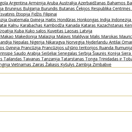
gola
Argentina
Armėnija
Aruba
Australija
Azerbaidžanas
Bahamos
Ba
ija
Brunėjus
Bulgarija
Burundis
Butanas
Čekijos Respublika
Centrinės
Esvatinis
Etiopija
Fidžis
Filipinai
zija
Gvatemala
Gvinėja
Haitis
Hondūras
Honkongas
Indija
Indonezij
ratai
Kalnų Karabachas
Kambodža
Kanada
Kataras
Kazachstanas
Ken
roatija
Kuba
Kuko salos
Kuveitas
Laosas
Latvija
s
Makao
Makedonija
Malaizija
Malavis
Maldyvai
Malis
Marokas
Mauric
landija
Nepalas
Nigerija
Nikaragva
Norvegija
Nyderlandų Antilai
Oma
jos Gvinėja
Prancūzija
Prancūzijos užjūrio teritorijos
Ruanda
Rumunij
rinsipė
Saudo Arabija
Seišeliai
Senegalas
Serbija
Šiaurės Korėja
Sier
as
Tailandas
Taivanas
Tanzanija
Tatarstanas
Tonga
Trinidadas ir To
ngrija
Vietnamas
Zairas
Žaliasis Kyšulys
Zambija
Zimbabvė