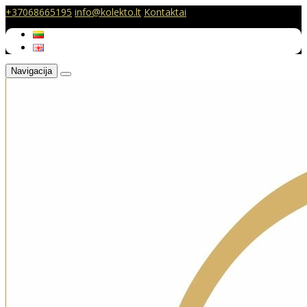
+37068665195
info@kolekto.lt
Kontaktai
Navigacija