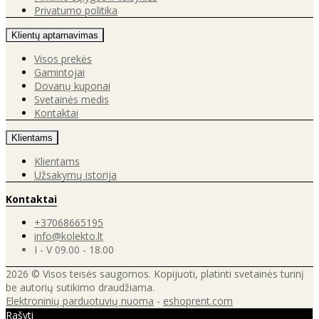
Privatumo politika
Klientų aptarnavimas
Visos prekės
Gamintojai
Dovanų kuponai
Svetainės medis
Kontaktai
Klientams
Klientams
Užsakymų istorija
Kontaktai
+37068665195
info@kolekto.lt
I - V 09.00 - 18.00
2026 © Visos teisės saugomos. Kopijuoti, platinti svetainės turinį
be autorių sutikimo draudžiama.
Elektroninių parduotuvių nuoma
-
eshoprent.com
Rašyti