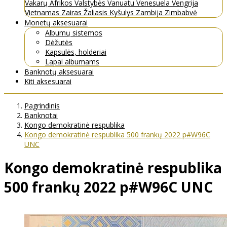
Vakarų Afrikos Valstybės
Vanuatu
Venesuela
Vengrija
Vietnamas
Zairas
Žaliasis Kyšulys
Zambija
Zimbabvė
Monetų aksesuarai
Albumų sistemos
Dėžutės
Kapsulės, holderiai
Lapai albumams
Banknotų aksesuarai
Kiti aksesuarai
Pagrindinis
Banknotai
Kongo demokratinė respublika
Kongo demokratinė respublika 500 frankų 2022 p#W96C
UNC
Kongo demokratinė respublika
500 frankų 2022 p#W96C UNC