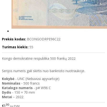
Prekės kodas:
BCONGODRPE96C22
Turimas kiekis:
55
Kongo demokratinė respublika 500 frankų 2022
Serijos numeris gali skirtis nuo banknoto nuotraukoje.
Kokybė
- UNC (Nebuvusi apyvartoje)
Nominalas
- 500 francs
Katalogo
numeris
- p# W96 C
Dydis
- 150 × 70 mm
Metai
– 2022
30
€1
su PVM