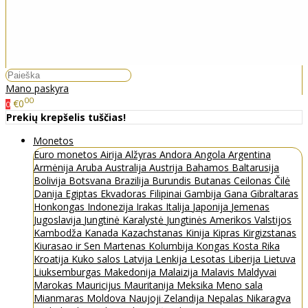
Mano paskyra
00
€0
0
Prekių krepšelis tuščias!
Monetos
Euro monetos
Airija
Alžyras
Andora
Angola
Argentina
Armėnija
Aruba
Australija
Austrija
Bahamos
Baltarusija
Bolivija
Botsvana
Brazilija
Burundis
Butanas
Ceilonas
Čilė
Danija
Egiptas
Ekvadoras
Filipinai
Gambija
Gana
Gibraltaras
Honkongas
Indonezija
Irakas
Italija
Japonija
Jemenas
Jugoslavija
Jungtinė Karalystė
Jungtinės Amerikos Valstijos
Kambodža
Kanada
Kazachstanas
Kinija
Kipras
Kirgizstanas
Kiurasao ir Sen Martenas
Kolumbija
Kongas
Kosta Rika
Kroatija
Kuko salos
Latvija
Lenkija
Lesotas
Liberija
Lietuva
Liuksemburgas
Makedonija
Malaizija
Malavis
Maldyvai
Marokas
Mauricijus
Mauritanija
Meksika
Meno sala
Mianmaras
Moldova
Naujoji Zelandija
Nepalas
Nikaragva