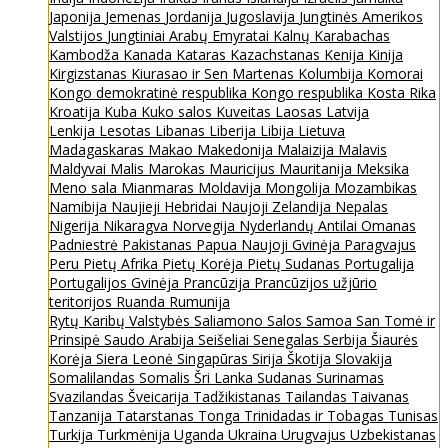
Japonija
Jemenas
Jordanija
Jugoslavija
Jungtinės Amerikos
Valstijos
Jungtiniai Arabų Emyratai
Kalnų Karabachas
Kambodža
Kanada
Kataras
Kazachstanas
Kenija
Kinija
Kirgizstanas
Kiurasao ir Sen Martenas
Kolumbija
Komorai
Kongo demokratinė respublika
Kongo respublika
Kosta Rika
Kroatija
Kuba
Kuko salos
Kuveitas
Laosas
Latvija
Lenkija
Lesotas
Libanas
Liberija
Libija
Lietuva
Madagaskaras
Makao
Makedonija
Malaizija
Malavis
Maldyvai
Malis
Marokas
Mauricijus
Mauritanija
Meksika
Meno sala
Mianmaras
Moldavija
Mongolija
Mozambikas
Namibija
Naujieji Hebridai
Naujoji Zelandija
Nepalas
Nigerija
Nikaragva
Norvegija
Nyderlandų Antilai
Omanas
Padniestrė
Pakistanas
Papua Naujoji Gvinėja
Paragvajus
Peru
Pietų Afrika
Pietų Korėja
Pietų Sudanas
Portugalija
Portugalijos Gvinėja
Prancūzija
Prancūzijos užjūrio
teritorijos
Ruanda
Rumunija
Rytų Karibų Valstybės
Saliamono Salos
Samoa
San Tomė ir
Prinsipė
Saudo Arabija
Seišeliai
Senegalas
Serbija
Šiaurės
Korėja
Siera Leonė
Singapūras
Sirija
Škotija
Slovakija
Somalilandas
Somalis
Šri Lanka
Sudanas
Surinamas
Svazilandas
Šveicarija
Tadžikistanas
Tailandas
Taivanas
Tanzanija
Tatarstanas
Tonga
Trinidadas ir Tobagas
Tunisas
Turkija
Turkmėnija
Uganda
Ukraina
Urugvajus
Uzbekistanas