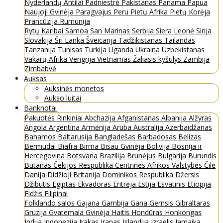
Nyderlandų Antilai
Padniestrė
Pakistanas
Panama
Papua
Naujoji Gvinėja
Paragvajus
Peru
Pietų Afrika
Pietų Korėja
Prancūzija
Rumunija
Rytų Karibai
Samoa
San Marinas
Serbija
Siera Leonė
Sirija
Slovakija
Šri Lanka
Šveicarija
Tadžikistanas
Tailandas
Tanzanija
Tunisas
Turkija
Uganda
Ukraina
Uzbekistanas
Vakarų Afrika
Vengrija
Vietnamas
Žaliasis kyšulys
Zambija
Zimbabvė
Auksas
Auksinės monetos
Aukso luitai
Banknotai
Pakuotės
Rinkiniai
Abchazija
Afganistanas
Albanija
Alžyras
Angola
Argentina
Armėnija
Aruba
Australija
Azerbaidžanas
Bahamos
Baltarusija
Bangladešas
Barbadosas
Belizas
Bermudai
Biafra
Birma
Bisau Gvinėja
Bolivija
Bosnija ir
Hercegovina
Botsvana
Brazilija
Brunėjus
Bulgarija
Burundis
Butanas
Čekijos Respublika
Centrinės Afrikos Valstybės
Čilė
Danija
Didžioji Britanija
Dominikos Respublika
Džersis
Džibutis
Egiptas
Ekvadoras
Eritrėja
Estija
Esvatinis
Etiopija
Fidžis
Filipinai
Folklando salos
Gajana
Gambija
Gana
Gernsis
Gibraltaras
Gruzija
Gvatemala
Gvinėja
Haitis
Hondūras
Honkongas
Indija
Indonezija
Irakas
Iranas
Islandija
Izraelis
Jamaika