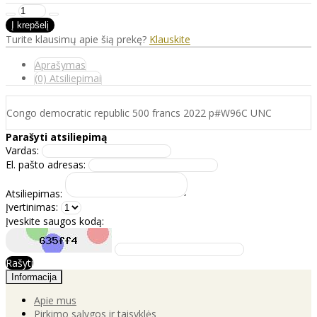
Turite klausimų apie šią prekę?
Klauskite
Aprašymas
(0) Atsiliepimai
Congo democratic republic 500 francs 2022 p#W96C UNC
Parašyti atsiliepimą
Vardas:
El. pašto adresas:
Atsiliepimas:
Įvertinimas:
Įveskite saugos kodą:
Rašyti
Informacija
Apie mus
Pirkimo sąlygos ir taisyklės