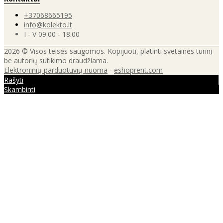
+37068665195
info@kolekto.lt
I - V 09.00 - 18.00
2026 © Visos teisės saugomos. Kopijuoti, platinti svetainės turinį
be autorių sutikimo draudžiama.
Elektroninių parduotuvių nuoma
-
eshoprent.com
Rašyti
Skambinti