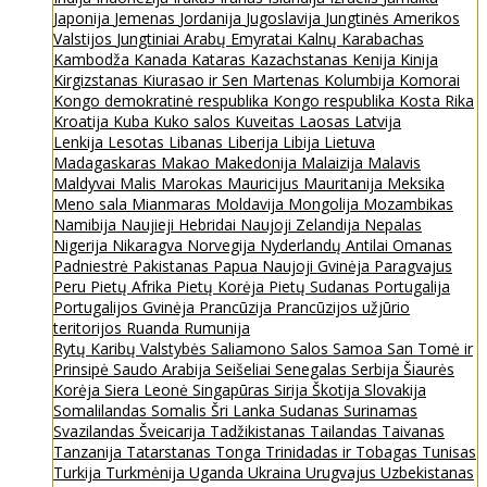
Japonija
Jemenas
Jordanija
Jugoslavija
Jungtinės Amerikos
Valstijos
Jungtiniai Arabų Emyratai
Kalnų Karabachas
Kambodža
Kanada
Kataras
Kazachstanas
Kenija
Kinija
Kirgizstanas
Kiurasao ir Sen Martenas
Kolumbija
Komorai
Kongo demokratinė respublika
Kongo respublika
Kosta Rika
Kroatija
Kuba
Kuko salos
Kuveitas
Laosas
Latvija
Lenkija
Lesotas
Libanas
Liberija
Libija
Lietuva
Madagaskaras
Makao
Makedonija
Malaizija
Malavis
Maldyvai
Malis
Marokas
Mauricijus
Mauritanija
Meksika
Meno sala
Mianmaras
Moldavija
Mongolija
Mozambikas
Namibija
Naujieji Hebridai
Naujoji Zelandija
Nepalas
Nigerija
Nikaragva
Norvegija
Nyderlandų Antilai
Omanas
Padniestrė
Pakistanas
Papua Naujoji Gvinėja
Paragvajus
Peru
Pietų Afrika
Pietų Korėja
Pietų Sudanas
Portugalija
Portugalijos Gvinėja
Prancūzija
Prancūzijos užjūrio
teritorijos
Ruanda
Rumunija
Rytų Karibų Valstybės
Saliamono Salos
Samoa
San Tomė ir
Prinsipė
Saudo Arabija
Seišeliai
Senegalas
Serbija
Šiaurės
Korėja
Siera Leonė
Singapūras
Sirija
Škotija
Slovakija
Somalilandas
Somalis
Šri Lanka
Sudanas
Surinamas
Svazilandas
Šveicarija
Tadžikistanas
Tailandas
Taivanas
Tanzanija
Tatarstanas
Tonga
Trinidadas ir Tobagas
Tunisas
Turkija
Turkmėnija
Uganda
Ukraina
Urugvajus
Uzbekistanas