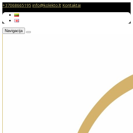
+37068665195
info@kolekto.lt
Kontaktai
Navigacija