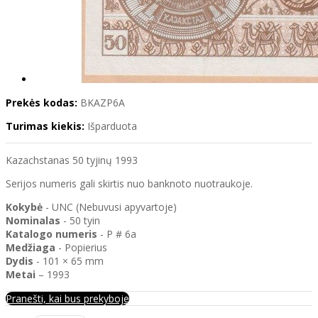
Prekės kodas:
BKAZP6A
Turimas kiekis:
Išparduota
Kazachstanas 50 tyjinų 1993
Serijos numeris gali skirtis nuo banknoto nuotraukoje.
Kokybė
- UNC (Nebuvusi apyvartoje)
Nominalas
- 50 tyin
Katalogo
numeris
- P # 6a
Medžiaga
- Popierius
Dydis
- 101 × 65 mm
Metai
– 1993
Pranešti, kai bus prekyboje