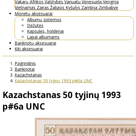
Vakarų Afrikos Valstybės
Vanuatu
Venesuela
Vengrija
Vietnamas
Zairas
Žaliasis Kyšulys
Zambija
Zimbabvė
Monetų aksesuarai
Albumų sistemos
Dėžutės
Kapsulės, holderiai
Lapai albumams
Banknotų aksesuarai
Kiti aksesuarai
Pagrindinis
Banknotai
Kazachstanas
Kazachstanas 50 tyjinų 1993 p#6a UNC
Kazachstanas 50 tyjinų 1993
p#6a UNC