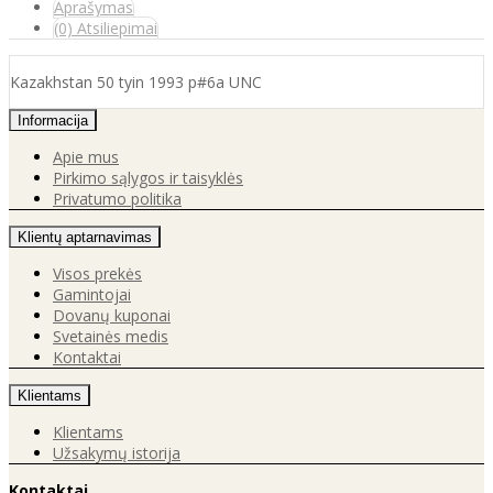
Aprašymas
(0) Atsiliepimai
Kazakhstan 50 tyin 1993 p#6a UNC
Informacija
Apie mus
Pirkimo sąlygos ir taisyklės
Privatumo politika
Klientų aptarnavimas
Visos prekės
Gamintojai
Dovanų kuponai
Svetainės medis
Kontaktai
Klientams
Klientams
Užsakymų istorija
Kontaktai