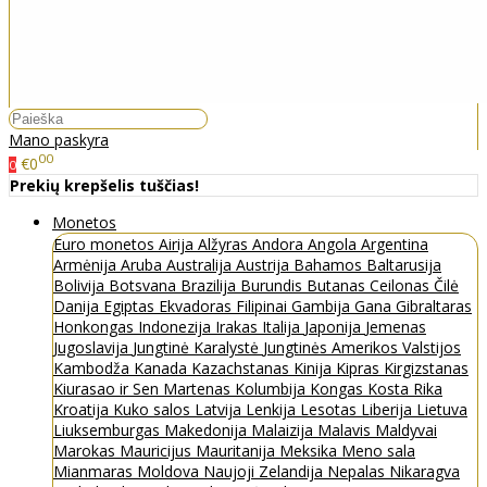
Mano paskyra
00
€0
0
Prekių krepšelis tuščias!
Monetos
Euro monetos
Airija
Alžyras
Andora
Angola
Argentina
Armėnija
Aruba
Australija
Austrija
Bahamos
Baltarusija
Bolivija
Botsvana
Brazilija
Burundis
Butanas
Ceilonas
Čilė
Danija
Egiptas
Ekvadoras
Filipinai
Gambija
Gana
Gibraltaras
Honkongas
Indonezija
Irakas
Italija
Japonija
Jemenas
Jugoslavija
Jungtinė Karalystė
Jungtinės Amerikos Valstijos
Kambodža
Kanada
Kazachstanas
Kinija
Kipras
Kirgizstanas
Kiurasao ir Sen Martenas
Kolumbija
Kongas
Kosta Rika
Kroatija
Kuko salos
Latvija
Lenkija
Lesotas
Liberija
Lietuva
Liuksemburgas
Makedonija
Malaizija
Malavis
Maldyvai
Marokas
Mauricijus
Mauritanija
Meksika
Meno sala
Mianmaras
Moldova
Naujoji Zelandija
Nepalas
Nikaragva