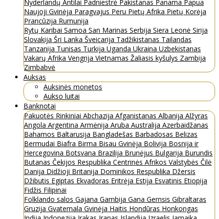
Nyderlandų Antilai
Padniestrė
Pakistanas
Panama
Papua
Naujoji Gvinėja
Paragvajus
Peru
Pietų Afrika
Pietų Korėja
Prancūzija
Rumunija
Rytų Karibai
Samoa
San Marinas
Serbija
Siera Leonė
Sirija
Slovakija
Šri Lanka
Šveicarija
Tadžikistanas
Tailandas
Tanzanija
Tunisas
Turkija
Uganda
Ukraina
Uzbekistanas
Vakarų Afrika
Vengrija
Vietnamas
Žaliasis kyšulys
Zambija
Zimbabvė
Auksas
Auksinės monetos
Aukso luitai
Banknotai
Pakuotės
Rinkiniai
Abchazija
Afganistanas
Albanija
Alžyras
Angola
Argentina
Armėnija
Aruba
Australija
Azerbaidžanas
Bahamos
Baltarusija
Bangladešas
Barbadosas
Belizas
Bermudai
Biafra
Birma
Bisau Gvinėja
Bolivija
Bosnija ir
Hercegovina
Botsvana
Brazilija
Brunėjus
Bulgarija
Burundis
Butanas
Čekijos Respublika
Centrinės Afrikos Valstybės
Čilė
Danija
Didžioji Britanija
Dominikos Respublika
Džersis
Džibutis
Egiptas
Ekvadoras
Eritrėja
Estija
Esvatinis
Etiopija
Fidžis
Filipinai
Folklando salos
Gajana
Gambija
Gana
Gernsis
Gibraltaras
Gruzija
Gvatemala
Gvinėja
Haitis
Hondūras
Honkongas
Indija
Indonezija
Irakas
Iranas
Islandija
Izraelis
Jamaika