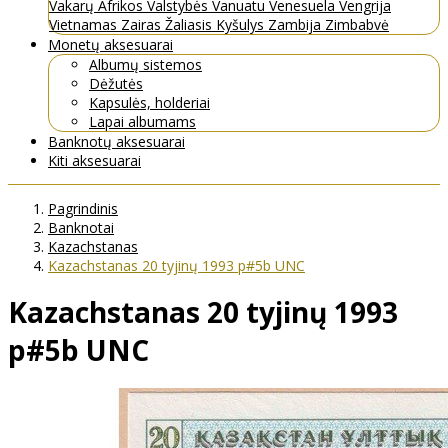
Vakarų Afrikos Valstybės
Vanuatu
Venesuela
Vengrija
Vietnamas
Zairas
Žaliasis Kyšulys
Zambija
Zimbabvė
Monetų aksesuarai
Albumų sistemos
Dėžutės
Kapsulės, holderiai
Lapai albumams
Banknotų aksesuarai
Kiti aksesuarai
Pagrindinis
Banknotai
Kazachstanas
Kazachstanas 20 tyjinų 1993 p#5b UNC
Kazachstanas 20 tyjinų 1993
p#5b UNC