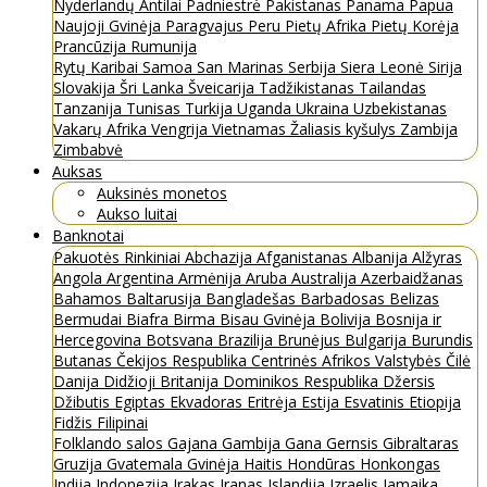
Nyderlandų Antilai
Padniestrė
Pakistanas
Panama
Papua
Naujoji Gvinėja
Paragvajus
Peru
Pietų Afrika
Pietų Korėja
Prancūzija
Rumunija
Rytų Karibai
Samoa
San Marinas
Serbija
Siera Leonė
Sirija
Slovakija
Šri Lanka
Šveicarija
Tadžikistanas
Tailandas
Tanzanija
Tunisas
Turkija
Uganda
Ukraina
Uzbekistanas
Vakarų Afrika
Vengrija
Vietnamas
Žaliasis kyšulys
Zambija
Zimbabvė
Auksas
Auksinės monetos
Aukso luitai
Banknotai
Pakuotės
Rinkiniai
Abchazija
Afganistanas
Albanija
Alžyras
Angola
Argentina
Armėnija
Aruba
Australija
Azerbaidžanas
Bahamos
Baltarusija
Bangladešas
Barbadosas
Belizas
Bermudai
Biafra
Birma
Bisau Gvinėja
Bolivija
Bosnija ir
Hercegovina
Botsvana
Brazilija
Brunėjus
Bulgarija
Burundis
Butanas
Čekijos Respublika
Centrinės Afrikos Valstybės
Čilė
Danija
Didžioji Britanija
Dominikos Respublika
Džersis
Džibutis
Egiptas
Ekvadoras
Eritrėja
Estija
Esvatinis
Etiopija
Fidžis
Filipinai
Folklando salos
Gajana
Gambija
Gana
Gernsis
Gibraltaras
Gruzija
Gvatemala
Gvinėja
Haitis
Hondūras
Honkongas
Indija
Indonezija
Irakas
Iranas
Islandija
Izraelis
Jamaika