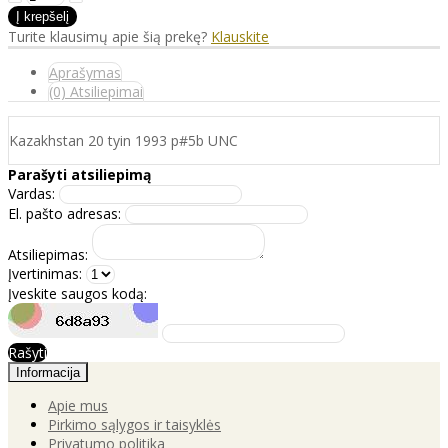
Turite klausimų apie šią prekę?
Klauskite
Aprašymas
(0) Atsiliepimai
Kazakhstan 20 tyin 1993 p#5b UNC
Parašyti atsiliepimą
Vardas:
El. pašto adresas:
Atsiliepimas:
Įvertinimas:
Įveskite saugos kodą:
Rašyti
Informacija
Apie mus
Pirkimo sąlygos ir taisyklės
Privatumo politika