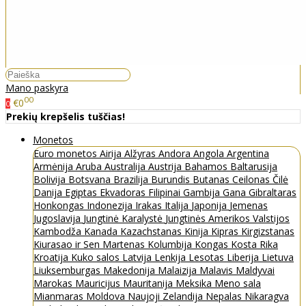
Mano paskyra
00
€0
0
Prekių krepšelis tuščias!
Monetos
Euro monetos
Airija
Alžyras
Andora
Angola
Argentina
Armėnija
Aruba
Australija
Austrija
Bahamos
Baltarusija
Bolivija
Botsvana
Brazilija
Burundis
Butanas
Ceilonas
Čilė
Danija
Egiptas
Ekvadoras
Filipinai
Gambija
Gana
Gibraltaras
Honkongas
Indonezija
Irakas
Italija
Japonija
Jemenas
Jugoslavija
Jungtinė Karalystė
Jungtinės Amerikos Valstijos
Kambodža
Kanada
Kazachstanas
Kinija
Kipras
Kirgizstanas
Kiurasao ir Sen Martenas
Kolumbija
Kongas
Kosta Rika
Kroatija
Kuko salos
Latvija
Lenkija
Lesotas
Liberija
Lietuva
Liuksemburgas
Makedonija
Malaizija
Malavis
Maldyvai
Marokas
Mauricijus
Mauritanija
Meksika
Meno sala
Mianmaras
Moldova
Naujoji Zelandija
Nepalas
Nikaragva