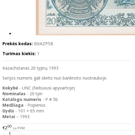
Prekės kodas:
BKAZP5B
Turimas kiekis:
1
Kazachstanas 20 tyjinų 1993
Serijos numeris gali skirtis nuo banknoto nuotraukoje.
Kokybė
- UNC (Nebuvusi apyvartoje)
Nominalas
- 20 tyin
Katalogo
numeris
- P # 5b
Medžiaga
- Popierius
Dydis
- 101 × 65 mm
Metai
– 1993
00
€2
su PVM