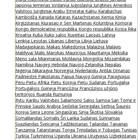
Japonija
Jemenas
Jordanija
Jugoslavija
Jungtinės Amerikos
Valstijos
Jungtiniai Arabų Emyratai
Kalnų Karabachas
Kambodža
Kanada
Kataras
Kazachstanas
Kenija
Kinija
Kirgizstanas
Kiurasao ir Sen Martenas
Kolumbija
Komorai
Kongo demokratinė respublika
Kongo respublika
Kosta Rika
Kroatija
Kuba
Kuko salos
Kuveitas
Laosas
Latvija
Lenkija
Lesotas
Libanas
Liberija
Libija
Lietuva
Madagaskaras
Makao
Makedonija
Malaizija
Malavis
Maldyvai
Malis
Marokas
Mauricijus
Mauritanija
Meksika
Meno sala
Mianmaras
Moldavija
Mongolija
Mozambikas
Namibija
Naujieji Hebridai
Naujoji Zelandija
Nepalas
Nigerija
Nikaragva
Norvegija
Nyderlandų Antilai
Omanas
Padniestrė
Pakistanas
Papua Naujoji Gvinėja
Paragvajus
Peru
Pietų Afrika
Pietų Korėja
Pietų Sudanas
Portugalija
Portugalijos Gvinėja
Prancūzija
Prancūzijos užjūrio
teritorijos
Ruanda
Rumunija
Rytų Karibų Valstybės
Saliamono Salos
Samoa
San Tomė ir
Prinsipė
Saudo Arabija
Seišeliai
Senegalas
Serbija
Šiaurės
Korėja
Siera Leonė
Singapūras
Sirija
Škotija
Slovakija
Somalilandas
Somalis
Šri Lanka
Sudanas
Surinamas
Svazilandas
Šveicarija
Tadžikistanas
Tailandas
Taivanas
Tanzanija
Tatarstanas
Tonga
Trinidadas ir Tobagas
Tunisas
Turkija
Turkmėnija
Uganda
Ukraina
Urugvajus
Uzbekistanas