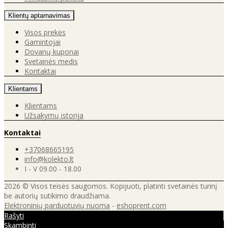
Klientų aptarnavimas
Visos prekės
Gamintojai
Dovanų kuponai
Svetainės medis
Kontaktai
Klientams
Klientams
Užsakymų istorija
Kontaktai
+37068665195
info@kolekto.lt
I - V 09.00 - 18.00
2026 © Visos teisės saugomos. Kopijuoti, platinti svetainės turinį
be autorių sutikimo draudžiama.
Elektroninių parduotuvių nuoma
-
eshoprent.com
Rašyti
Skambinti