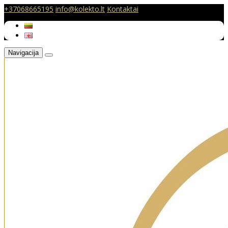
+37068665195
info@kolekto.lt
Kontaktai
Navigacija