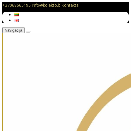
+37068665195
info@kolekto.lt
Kontaktai
Navigacija