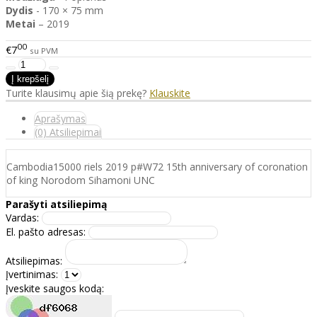
Dydis
- 170 × 75 mm
Metai
– 2019
00
€7
su PVM
Turite klausimų apie šią prekę?
Klauskite
Aprašymas
(0) Atsiliepimai
Cambodia15000 riels 2019 p#W72 15th anniversary of coronation
of king Norodom Sihamoni UNC
Parašyti atsiliepimą
Vardas:
El. pašto adresas:
Atsiliepimas:
Įvertinimas:
Įveskite saugos kodą: