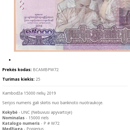
Prekės kodas:
BCAMBPW72
Turimas kiekis:
25
Kambodža 15000 rielių 2019
Serijos numeris gali skirtis nuo banknoto nuotraukoje.
Kokybė
- UNC (Nebuvusi apyvartoje)
Nominalas
- 15000 riels
Katalogo
numeris
- P # W72
Medžiaga
- Popierius