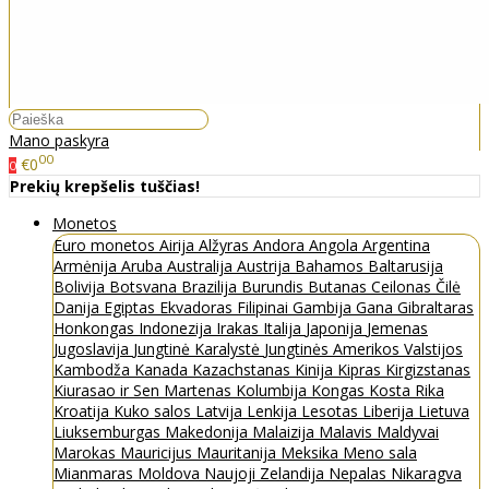
Mano paskyra
00
€0
0
Prekių krepšelis tuščias!
Monetos
Euro monetos
Airija
Alžyras
Andora
Angola
Argentina
Armėnija
Aruba
Australija
Austrija
Bahamos
Baltarusija
Bolivija
Botsvana
Brazilija
Burundis
Butanas
Ceilonas
Čilė
Danija
Egiptas
Ekvadoras
Filipinai
Gambija
Gana
Gibraltaras
Honkongas
Indonezija
Irakas
Italija
Japonija
Jemenas
Jugoslavija
Jungtinė Karalystė
Jungtinės Amerikos Valstijos
Kambodža
Kanada
Kazachstanas
Kinija
Kipras
Kirgizstanas
Kiurasao ir Sen Martenas
Kolumbija
Kongas
Kosta Rika
Kroatija
Kuko salos
Latvija
Lenkija
Lesotas
Liberija
Lietuva
Liuksemburgas
Makedonija
Malaizija
Malavis
Maldyvai
Marokas
Mauricijus
Mauritanija
Meksika
Meno sala
Mianmaras
Moldova
Naujoji Zelandija
Nepalas
Nikaragva