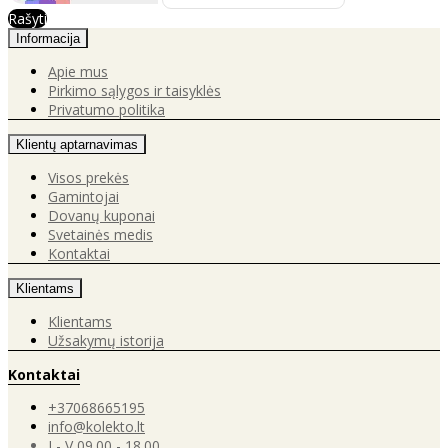
Rašyti
Informacija
Apie mus
Pirkimo sąlygos ir taisyklės
Privatumo politika
Klientų aptarnavimas
Visos prekės
Gamintojai
Dovanų kuponai
Svetainės medis
Kontaktai
Klientams
Klientams
Užsakymų istorija
Kontaktai
+37068665195
info@kolekto.lt
I - V 09.00 - 18.00