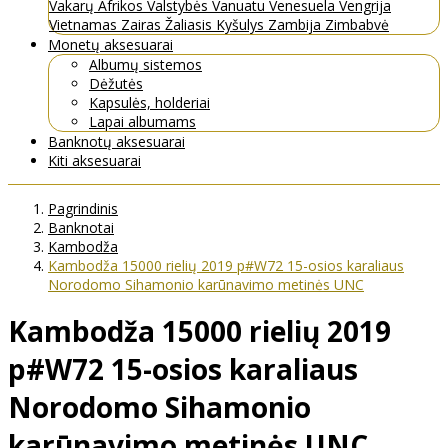
Vakarų Afrikos Valstybės
Vanuatu
Venesuela
Vengrija
Vietnamas
Zairas
Žaliasis Kyšulys
Zambija
Zimbabvė
Monetų aksesuarai
Albumų sistemos
Dėžutės
Kapsulės, holderiai
Lapai albumams
Banknotų aksesuarai
Kiti aksesuarai
Pagrindinis
Banknotai
Kambodža
Kambodža 15000 rielių 2019 p#W72 15-osios karaliaus
Norodomo Sihamonio karūnavimo metinės UNC
Kambodža 15000 rielių 2019
p#W72 15-osios karaliaus
Norodomo Sihamonio
karūnavimo metinės UNC