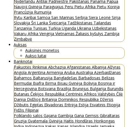
Nyderlandų Antilai
Padniestrė
Pakistanas
Panama
Papua
Naujoji Gvinėja
Paragvajus
Peru
Pietų Afrika
Pietų Korėja
Prancūzija
Rumunija
Rytų Karibai
Samoa
San Marinas
Serbija
Siera Leonė
Sirija
Slovakija
Šri Lanka
Šveicarija
Tadžikistanas
Tailandas
Tanzanija
Tunisas
Turkija
Uganda
Ukraina
Uzbekistanas
Vakarų Afrika
Vengrija
Vietnamas
Žaliasis kyšulys
Zambija
Zimbabvė
Auksas
Auksinės monetos
Aukso luitai
Banknotai
Pakuotės
Rinkiniai
Abchazija
Afganistanas
Albanija
Alžyras
Angola
Argentina
Armėnija
Aruba
Australija
Azerbaidžanas
Bahamos
Baltarusija
Bangladešas
Barbadosas
Belizas
Bermudai
Biafra
Birma
Bisau Gvinėja
Bolivija
Bosnija ir
Hercegovina
Botsvana
Brazilija
Brunėjus
Bulgarija
Burundis
Butanas
Čekijos Respublika
Centrinės Afrikos Valstybės
Čilė
Danija
Didžioji Britanija
Dominikos Respublika
Džersis
Džibutis
Egiptas
Ekvadoras
Eritrėja
Estija
Esvatinis
Etiopija
Fidžis
Filipinai
Folklando salos
Gajana
Gambija
Gana
Gernsis
Gibraltaras
Gruzija
Gvatemala
Gvinėja
Haitis
Hondūras
Honkongas
Indija
Indonezija
Irakas
Iranas
Islandija
Izraelis
Jamaika