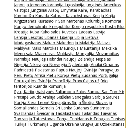
Japonija
Jemenas
Jordanija
Jugoslavija
Jungtinės Amerikos
Valstijos
Jungtiniai Arabų Emyratai
Kalnų Karabachas
Kambodža
Kanada
Kataras
Kazachstanas
Kenija
Kinija
Kirgizstanas
Kiurasao ir Sen Martenas
Kolumbija
Komorai
Kongo demokratinė respublika
Kongo respublika
Kosta Rika
Kroatija
Kuba
Kuko salos
Kuveitas
Laosas
Latvija
Lenkija
Lesotas
Libanas
Liberija
Libija
Lietuva
Madagaskaras
Makao
Makedonija
Malaizija
Malavis
Maldyvai
Malis
Marokas
Mauricijus
Mauritanija
Meksika
Meno sala
Mianmaras
Moldavija
Mongolija
Mozambikas
Namibija
Naujieji Hebridai
Naujoji Zelandija
Nepalas
Nigerija
Nikaragva
Norvegija
Nyderlandų Antilai
Omanas
Padniestrė
Pakistanas
Papua Naujoji Gvinėja
Paragvajus
Peru
Pietų Afrika
Pietų Korėja
Pietų Sudanas
Portugalija
Portugalijos Gvinėja
Prancūzija
Prancūzijos užjūrio
teritorijos
Ruanda
Rumunija
Rytų Karibų Valstybės
Saliamono Salos
Samoa
San Tomė ir
Prinsipė
Saudo Arabija
Seišeliai
Senegalas
Serbija
Šiaurės
Korėja
Siera Leonė
Singapūras
Sirija
Škotija
Slovakija
Somalilandas
Somalis
Šri Lanka
Sudanas
Surinamas
Svazilandas
Šveicarija
Tadžikistanas
Tailandas
Taivanas
Tanzanija
Tatarstanas
Tonga
Trinidadas ir Tobagas
Tunisas
Turkija
Turkmėnija
Uganda
Ukraina
Urugvajus
Uzbekistanas