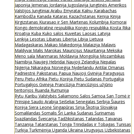
Japonija
Jemenas
Jordanija
Jugoslavija
Jungtinės Amerikos
Valstijos
Jungtiniai Arabų Emyratai
Kalnų Karabachas
Kambodža
Kanada
Kataras
Kazachstanas
Kenija
Kinija
Kirgizstanas
Kiurasao ir Sen Martenas
Kolumbija
Komorai
Kongo demokratinė respublika
Kongo respublika
Kosta Rika
Kroatija
Kuba
Kuko salos
Kuveitas
Laosas
Latvija
Lenkija
Lesotas
Libanas
Liberija
Libija
Lietuva
Madagaskaras
Makao
Makedonija
Malaizija
Malavis
Maldyvai
Malis
Marokas
Mauricijus
Mauritanija
Meksika
Meno sala
Mianmaras
Moldavija
Mongolija
Mozambikas
Namibija
Naujieji Hebridai
Naujoji Zelandija
Nepalas
Nigerija
Nikaragva
Norvegija
Nyderlandų Antilai
Omanas
Padniestrė
Pakistanas
Papua Naujoji Gvinėja
Paragvajus
Peru
Pietų Afrika
Pietų Korėja
Pietų Sudanas
Portugalija
Portugalijos Gvinėja
Prancūzija
Prancūzijos užjūrio
teritorijos
Ruanda
Rumunija
Rytų Karibų Valstybės
Saliamono Salos
Samoa
San Tomė ir
Prinsipė
Saudo Arabija
Seišeliai
Senegalas
Serbija
Šiaurės
Korėja
Siera Leonė
Singapūras
Sirija
Škotija
Slovakija
Somalilandas
Somalis
Šri Lanka
Sudanas
Surinamas
Svazilandas
Šveicarija
Tadžikistanas
Tailandas
Taivanas
Tanzanija
Tatarstanas
Tonga
Trinidadas ir Tobagas
Tunisas
Turkija
Turkmėnija
Uganda
Ukraina
Urugvajus
Uzbekistanas