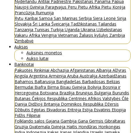
Nyderlandų Antilai
Padniestrė
Pakistanas
Panama
Papua
Naujoji Gvinėja
Paragvajus
Peru
Pietų Afrika
Pietų Korėja
Prancūzija
Rumunija
Rytų Karibai
Samoa
San Marinas
Serbija
Siera Leonė
Sirija
Slovakija
Šri Lanka
Šveicarija
Tadžikistanas
Tailandas
Tanzanija
Tunisas
Turkija
Uganda
Ukraina
Uzbekistanas
Vakarų Afrika
Vengrija
Vietnamas
Žaliasis kyšulys
Zambija
Zimbabvė
Auksas
Auksinės monetos
Aukso luitai
Banknotai
Pakuotės
Rinkiniai
Abchazija
Afganistanas
Albanija
Alžyras
Angola
Argentina
Armėnija
Aruba
Australija
Azerbaidžanas
Bahamos
Baltarusija
Bangladešas
Barbadosas
Belizas
Bermudai
Biafra
Birma
Bisau Gvinėja
Bolivija
Bosnija ir
Hercegovina
Botsvana
Brazilija
Brunėjus
Bulgarija
Burundis
Butanas
Čekijos Respublika
Centrinės Afrikos Valstybės
Čilė
Danija
Didžioji Britanija
Dominikos Respublika
Džersis
Džibutis
Egiptas
Ekvadoras
Eritrėja
Estija
Esvatinis
Etiopija
Fidžis
Filipinai
Folklando salos
Gajana
Gambija
Gana
Gernsis
Gibraltaras
Gruzija
Gvatemala
Gvinėja
Haitis
Hondūras
Honkongas
Indija
Indonezija
Irakas
Iranas
Islandija
Izraelis
Jamaika