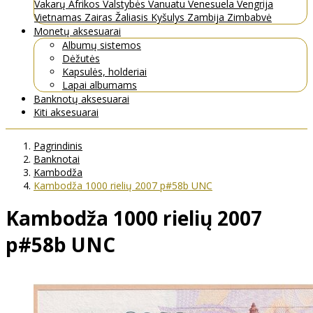
Vakarų Afrikos Valstybės
Vanuatu
Venesuela
Vengrija
Vietnamas
Zairas
Žaliasis Kyšulys
Zambija
Zimbabvė
Monetų aksesuarai
Albumų sistemos
Dėžutės
Kapsulės, holderiai
Lapai albumams
Banknotų aksesuarai
Kiti aksesuarai
Pagrindinis
Banknotai
Kambodža
Kambodža 1000 rielių 2007 p#58b UNC
Kambodža 1000 rielių 2007
p#58b UNC