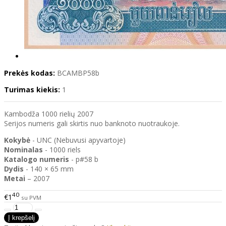
Prekės kodas:
BCAMBP58b
Turimas kiekis:
1
Kambodža 1000 rielių 2007
Serijos numeris gali skirtis nuo banknoto nuotraukoje.
Kokybė
- UNC (Nebuvusi apyvartoje)
Nominalas
- 1000 riels
Katalogo
numeris
- p#58 b
Dydis
- 140 × 65 mm
Metai
– 2007
40
€1
su PVM