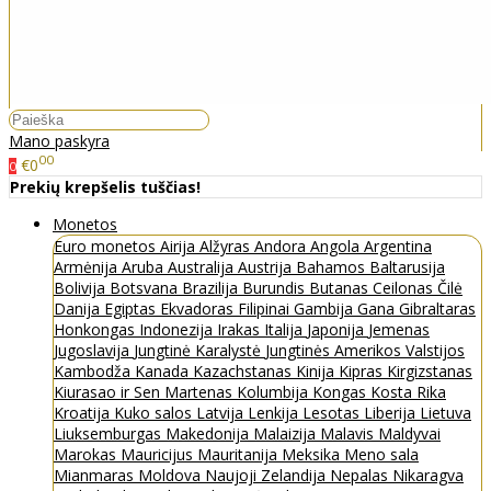
Mano paskyra
00
€0
0
Prekių krepšelis tuščias!
Monetos
Euro monetos
Airija
Alžyras
Andora
Angola
Argentina
Armėnija
Aruba
Australija
Austrija
Bahamos
Baltarusija
Bolivija
Botsvana
Brazilija
Burundis
Butanas
Ceilonas
Čilė
Danija
Egiptas
Ekvadoras
Filipinai
Gambija
Gana
Gibraltaras
Honkongas
Indonezija
Irakas
Italija
Japonija
Jemenas
Jugoslavija
Jungtinė Karalystė
Jungtinės Amerikos Valstijos
Kambodža
Kanada
Kazachstanas
Kinija
Kipras
Kirgizstanas
Kiurasao ir Sen Martenas
Kolumbija
Kongas
Kosta Rika
Kroatija
Kuko salos
Latvija
Lenkija
Lesotas
Liberija
Lietuva
Liuksemburgas
Makedonija
Malaizija
Malavis
Maldyvai
Marokas
Mauricijus
Mauritanija
Meksika
Meno sala
Mianmaras
Moldova
Naujoji Zelandija
Nepalas
Nikaragva