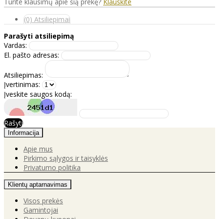
Turite klausimų apie šią prekę?
Klauskite
(0) Atsiliepimai
Parašyti atsiliepimą
Vardas:
El. pašto adresas:
Atsiliepimas:
Įvertinimas:
Įveskite saugos kodą:
Rašyti
Informacija
Apie mus
Pirkimo sąlygos ir taisyklės
Privatumo politika
Klientų aptarnavimas
Visos prekės
Gamintojai