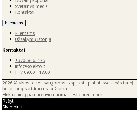
Dovanų kuponai
Svetainės medis
Kontaktai
Klientams
Klientams
Užsakymų istorija
Kontaktai
+37068665195
info@kolekto.lt
I - V 09.00 - 18.00
2026 © Visos teisės saugomos. Kopijuoti, platinti svetainės turinį
be autorių sutikimo draudžiama.
Elektroninių parduotuvių nuoma
-
eshoprent.com
Rašyti
Skambinti