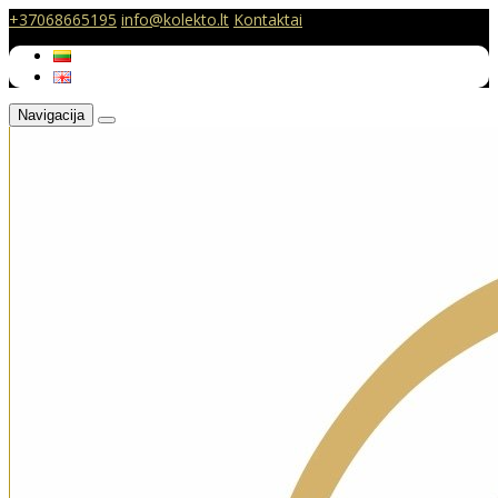
+37068665195
info@kolekto.lt
Kontaktai
Navigacija