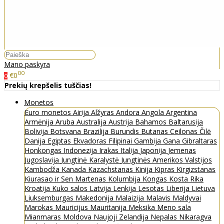
Mano paskyra
00
€0
0
Prekių krepšelis tuščias!
Monetos
Euro monetos
Airija
Alžyras
Andora
Angola
Argentina
Armėnija
Aruba
Australija
Austrija
Bahamos
Baltarusija
Bolivija
Botsvana
Brazilija
Burundis
Butanas
Ceilonas
Čilė
Danija
Egiptas
Ekvadoras
Filipinai
Gambija
Gana
Gibraltaras
Honkongas
Indonezija
Irakas
Italija
Japonija
Jemenas
Jugoslavija
Jungtinė Karalystė
Jungtinės Amerikos Valstijos
Kambodža
Kanada
Kazachstanas
Kinija
Kipras
Kirgizstanas
Kiurasao ir Sen Martenas
Kolumbija
Kongas
Kosta Rika
Kroatija
Kuko salos
Latvija
Lenkija
Lesotas
Liberija
Lietuva
Liuksemburgas
Makedonija
Malaizija
Malavis
Maldyvai
Marokas
Mauricijus
Mauritanija
Meksika
Meno sala
Mianmaras
Moldova
Naujoji Zelandija
Nepalas
Nikaragva