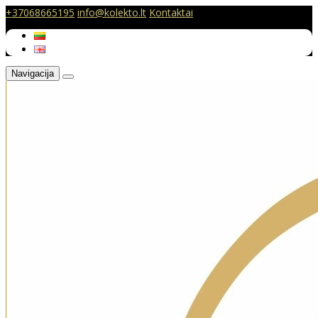
+37068665195
info@kolekto.lt
Kontaktai
Navigacija