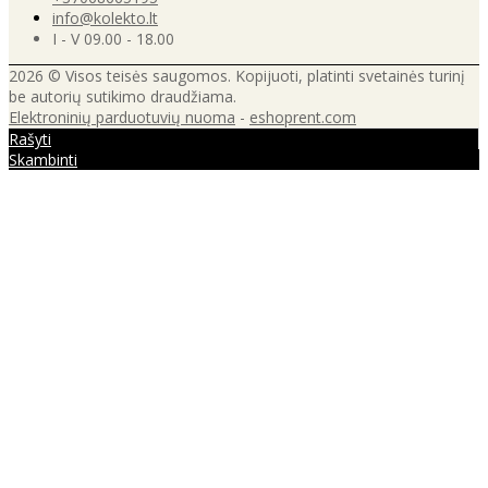
info@kolekto.lt
I - V 09.00 - 18.00
2026 © Visos teisės saugomos. Kopijuoti, platinti svetainės turinį
be autorių sutikimo draudžiama.
Elektroninių parduotuvių nuoma
-
eshoprent.com
Rašyti
Skambinti