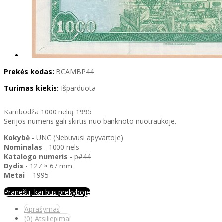
Prekės kodas:
BCAMBP44
Turimas kiekis:
Išparduota
Kambodža 1000 rielių 1995
Serijos numeris gali skirtis nuo banknoto nuotraukoje.
Kokybė
- UNC (Nebuvusi apyvartoje)
Nominalas
- 1000 riels
Katalogo
numeris
- p#44
Dydis
- 127 × 67 mm
Metai
– 1995
Pranešti, kai bus prekyboje
Aprašymas
(0) Atsiliepimai