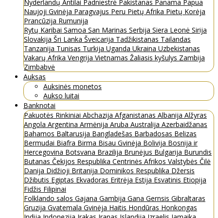
Nyderlandų Antilai
Padniestrė
Pakistanas
Panama
Papua
Naujoji Gvinėja
Paragvajus
Peru
Pietų Afrika
Pietų Korėja
Prancūzija
Rumunija
Rytų Karibai
Samoa
San Marinas
Serbija
Siera Leonė
Sirija
Slovakija
Šri Lanka
Šveicarija
Tadžikistanas
Tailandas
Tanzanija
Tunisas
Turkija
Uganda
Ukraina
Uzbekistanas
Vakarų Afrika
Vengrija
Vietnamas
Žaliasis kyšulys
Zambija
Zimbabvė
Auksas
Auksinės monetos
Aukso luitai
Banknotai
Pakuotės
Rinkiniai
Abchazija
Afganistanas
Albanija
Alžyras
Angola
Argentina
Armėnija
Aruba
Australija
Azerbaidžanas
Bahamos
Baltarusija
Bangladešas
Barbadosas
Belizas
Bermudai
Biafra
Birma
Bisau Gvinėja
Bolivija
Bosnija ir
Hercegovina
Botsvana
Brazilija
Brunėjus
Bulgarija
Burundis
Butanas
Čekijos Respublika
Centrinės Afrikos Valstybės
Čilė
Danija
Didžioji Britanija
Dominikos Respublika
Džersis
Džibutis
Egiptas
Ekvadoras
Eritrėja
Estija
Esvatinis
Etiopija
Fidžis
Filipinai
Folklando salos
Gajana
Gambija
Gana
Gernsis
Gibraltaras
Gruzija
Gvatemala
Gvinėja
Haitis
Hondūras
Honkongas
Indija
Indonezija
Irakas
Iranas
Islandija
Izraelis
Jamaika