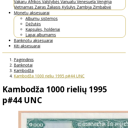
Vakarų Afrikos Valstybės
Vanuatu
Venesuela
Vengrija
Vietnamas
Zairas
Žaliasis Kyšulys
Zambija
Zimbabvė
Monetų aksesuarai
Albumų sistemos
Dėžutės
Kapsulės, holderiai
Lapai albumams
Banknotų aksesuarai
Kiti aksesuarai
Pagrindinis
Banknotai
Kambodža
Kambodža 1000 rielių 1995 p#44 UNC
Kambodža 1000 rielių 1995
p#44 UNC