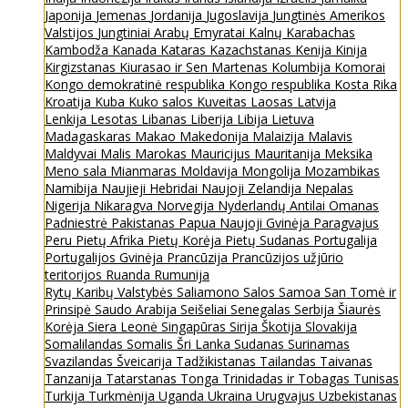
Japonija
Jemenas
Jordanija
Jugoslavija
Jungtinės Amerikos
Valstijos
Jungtiniai Arabų Emyratai
Kalnų Karabachas
Kambodža
Kanada
Kataras
Kazachstanas
Kenija
Kinija
Kirgizstanas
Kiurasao ir Sen Martenas
Kolumbija
Komorai
Kongo demokratinė respublika
Kongo respublika
Kosta Rika
Kroatija
Kuba
Kuko salos
Kuveitas
Laosas
Latvija
Lenkija
Lesotas
Libanas
Liberija
Libija
Lietuva
Madagaskaras
Makao
Makedonija
Malaizija
Malavis
Maldyvai
Malis
Marokas
Mauricijus
Mauritanija
Meksika
Meno sala
Mianmaras
Moldavija
Mongolija
Mozambikas
Namibija
Naujieji Hebridai
Naujoji Zelandija
Nepalas
Nigerija
Nikaragva
Norvegija
Nyderlandų Antilai
Omanas
Padniestrė
Pakistanas
Papua Naujoji Gvinėja
Paragvajus
Peru
Pietų Afrika
Pietų Korėja
Pietų Sudanas
Portugalija
Portugalijos Gvinėja
Prancūzija
Prancūzijos užjūrio
teritorijos
Ruanda
Rumunija
Rytų Karibų Valstybės
Saliamono Salos
Samoa
San Tomė ir
Prinsipė
Saudo Arabija
Seišeliai
Senegalas
Serbija
Šiaurės
Korėja
Siera Leonė
Singapūras
Sirija
Škotija
Slovakija
Somalilandas
Somalis
Šri Lanka
Sudanas
Surinamas
Svazilandas
Šveicarija
Tadžikistanas
Tailandas
Taivanas
Tanzanija
Tatarstanas
Tonga
Trinidadas ir Tobagas
Tunisas
Turkija
Turkmėnija
Uganda
Ukraina
Urugvajus
Uzbekistanas