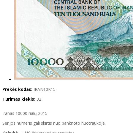
Prekės kodas:
IRAN10K15
Turimas kiekis:
32
Iranas 10000 rialų 2015
Serijos numeris gali skirtis nuo banknoto nuotraukoje.
Kokybė
- UNC (Nebuvusi apyvartoje)