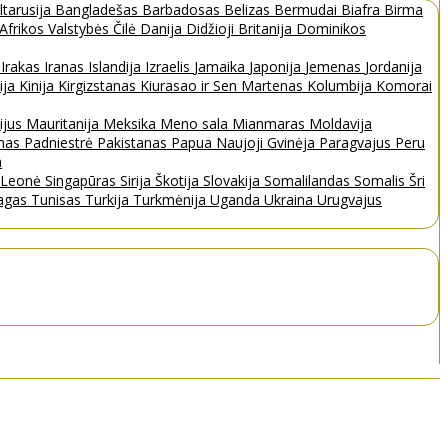
ltarusija
Bangladešas
Barbadosas
Belizas
Bermudai
Biafra
Birma
 Afrikos Valstybės
Čilė
Danija
Didžioji Britanija
Dominikos
a
Irakas
Iranas
Islandija
Izraelis
Jamaika
Japonija
Jemenas
Jordanija
ija
Kinija
Kirgizstanas
Kiurasao ir Sen Martenas
Kolumbija
Komorai
ijus
Mauritanija
Meksika
Meno sala
Mianmaras
Moldavija
nas
Padniestrė
Pakistanas
Papua Naujoji Gvinėja
Paragvajus
Peru
a
a Leonė
Singapūras
Sirija
Škotija
Slovakija
Somalilandas
Somalis
Šri
bagas
Tunisas
Turkija
Turkmėnija
Uganda
Ukraina
Urugvajus