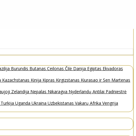
zilija
Burundis
Butanas
Ceilonas
Čilė
Danija
Egiptas
Ekvadoras
a
Kazachstanas
Kinija
Kipras
Kirgizstanas
Kiurasao ir Sen Martenas
ujoji Zelandija
Nepalas
Nikaragva
Nyderlandų Antilai
Padniestrė
s
Turkija
Uganda
Ukraina
Uzbekistanas
Vakarų Afrika
Vengrija