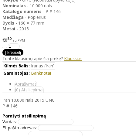
Nominalas
- 10.000 rials
Katalogo
numeris
- P # 146i
Medžiaga
- Popierius
Dydis
- 160 × 77 mm
Metai
- 2015
80
€0
su PVM
Turite klausimų apie šią prekę?
Klauskite
Kilmės šalis:
Iranas (Iran)
Gamintojas:
Banknotai
Aprašymas
(0) Atsiliepimai
Iran 10.000 rials 2015 UNC
P # 146i
Parašyti atsiliepimą
Vardas:
El. pašto adresas: