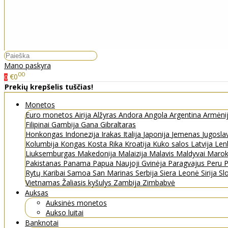
Mano paskyra
00
€0
0
Prekių krepšelis tuščias!
Monetos
Euro monetos
Airija
Alžyras
Andora
Angola
Argentina
Armėni
Filipinai
Gambija
Gana
Gibraltaras
Honkongas
Indonezija
Irakas
Italija
Japonija
Jemenas
Jugosla
Kolumbija
Kongas
Kosta Rika
Kroatija
Kuko salos
Latvija
Len
Liuksemburgas
Makedonija
Malaizija
Malavis
Maldyvai
Maro
Pakistanas
Panama
Papua Naujoji Gvinėja
Paragvajus
Peru
P
Rytų Karibai
Samoa
San Marinas
Serbija
Siera Leonė
Sirija
Sl
Vietnamas
Žaliasis kyšulys
Zambija
Zimbabvė
Auksas
Auksinės monetos
Aukso luitai
Banknotai