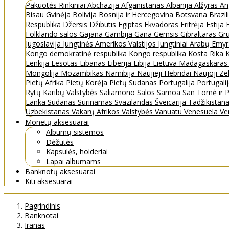
Pakuotės
Rinkiniai
Abchazija
Afganistanas
Albanija
Alžyras
An
Bisau Gvinėja
Bolivija
Bosnija ir Hercegovina
Botsvana
Brazil
Respublika
Džersis
Džibutis
Egiptas
Ekvadoras
Eritrėja
Estija
Folklando salos
Gajana
Gambija
Gana
Gernsis
Gibraltaras
Gru
Jugoslavija
Jungtinės Amerikos Valstijos
Jungtiniai Arabų Emy
Kongo demokratinė respublika
Kongo respublika
Kosta Rika
K
Lenkija
Lesotas
Libanas
Liberija
Libija
Lietuva
Madagaskara
Mongolija
Mozambikas
Namibija
Naujieji Hebridai
Naujoji Ze
Pietų Afrika
Pietų Korėja
Pietų Sudanas
Portugalija
Portugali
Rytų Karibų Valstybės
Saliamono Salos
Samoa
San Tomė ir P
Lanka
Sudanas
Surinamas
Svazilandas
Šveicarija
Tadžikistan
Uzbekistanas
Vakarų Afrikos Valstybės
Vanuatu
Venesuela
Ve
Monetų aksesuarai
Albumų sistemos
Dėžutės
Kapsulės, holderiai
Lapai albumams
Banknotų aksesuarai
Kiti aksesuarai
Pagrindinis
Banknotai
Iranas