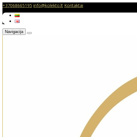
+37068665195
info@kolekto.lt
Kontaktai
Navigacija