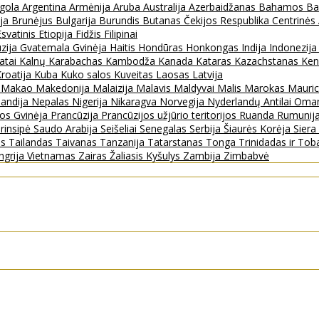
gola
Argentina
Armėnija
Aruba
Australija
Azerbaidžanas
Bahamos
Ba
ija
Brunėjus
Bulgarija
Burundis
Butanas
Čekijos Respublika
Centrinės
Esvatinis
Etiopija
Fidžis
Filipinai
zija
Gvatemala
Gvinėja
Haitis
Hondūras
Honkongas
Indija
Indonezij
ratai
Kalnų Karabachas
Kambodža
Kanada
Kataras
Kazachstanas
Ken
roatija
Kuba
Kuko salos
Kuveitas
Laosas
Latvija
s
Makao
Makedonija
Malaizija
Malavis
Maldyvai
Malis
Marokas
Mauric
landija
Nepalas
Nigerija
Nikaragva
Norvegija
Nyderlandų Antilai
Oma
jos Gvinėja
Prancūzija
Prancūzijos užjūrio teritorijos
Ruanda
Rumunij
rinsipė
Saudo Arabija
Seišeliai
Senegalas
Serbija
Šiaurės Korėja
Sier
as
Tailandas
Taivanas
Tanzanija
Tatarstanas
Tonga
Trinidadas ir To
ngrija
Vietnamas
Zairas
Žaliasis Kyšulys
Zambija
Zimbabvė