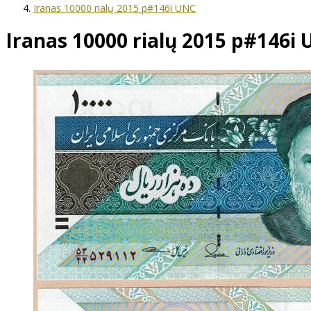
Iranas 10000 rialų 2015 p#146i UNC
Iranas 10000 rialų 2015 p#146i