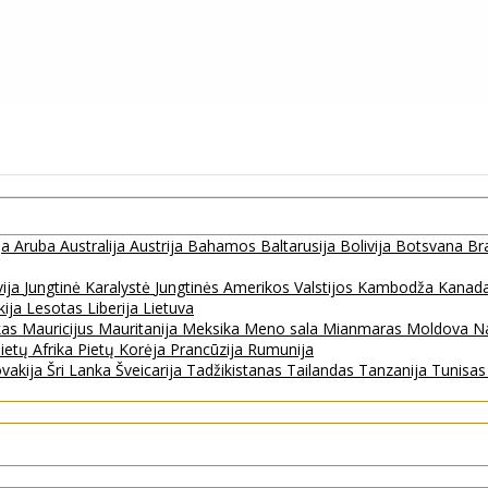
ja
Aruba
Australija
Austrija
Bahamos
Baltarusija
Bolivija
Botsvana
Bra
vija
Jungtinė Karalystė
Jungtinės Amerikos Valstijos
Kambodža
Kanad
kija
Lesotas
Liberija
Lietuva
kas
Mauricijus
Mauritanija
Meksika
Meno sala
Mianmaras
Moldova
Na
ietų Afrika
Pietų Korėja
Prancūzija
Rumunija
ovakija
Šri Lanka
Šveicarija
Tadžikistanas
Tailandas
Tanzanija
Tunisa