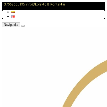
+37068665195
info@kolekto.lt
Kontaktai
Navigacija