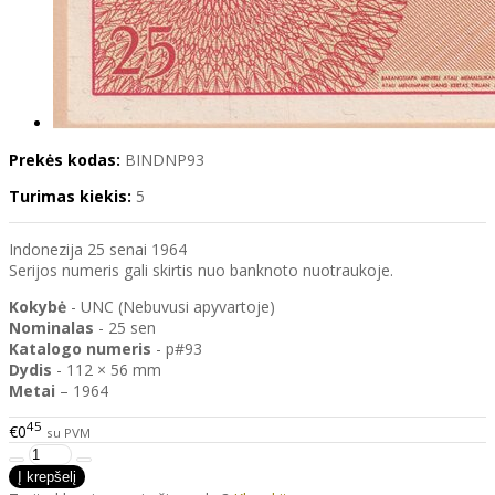
Prekės kodas:
BINDNP93
Turimas kiekis:
5
Indonezija 25 senai 1964
Serijos numeris gali skirtis nuo banknoto nuotraukoje.
Kokybė
- UNC (Nebuvusi apyvartoje)
Nominalas
- 25 sen
Katalogo
numeris
- p#93
Dydis
- 112 × 56 mm
Metai
– 1964
45
€0
su PVM