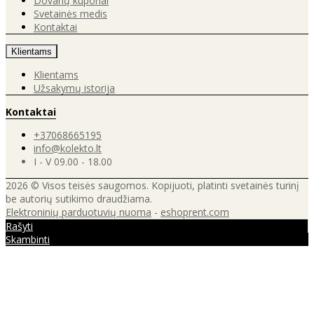
Dovanų kuponai
Svetainės medis
Kontaktai
Klientams
Klientams
Užsakymų istorija
Kontaktai
+37068665195
info@kolekto.lt
I - V 09.00 - 18.00
2026 © Visos teisės saugomos. Kopijuoti, platinti svetainės turinį
be autorių sutikimo draudžiama.
Elektroninių parduotuvių nuoma
-
eshoprent.com
Rašyti
Skambinti