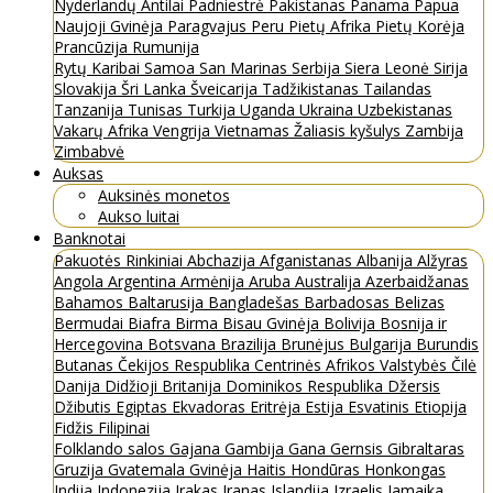
Nyderlandų Antilai
Padniestrė
Pakistanas
Panama
Papua
Naujoji Gvinėja
Paragvajus
Peru
Pietų Afrika
Pietų Korėja
Prancūzija
Rumunija
Rytų Karibai
Samoa
San Marinas
Serbija
Siera Leonė
Sirija
Slovakija
Šri Lanka
Šveicarija
Tadžikistanas
Tailandas
Tanzanija
Tunisas
Turkija
Uganda
Ukraina
Uzbekistanas
Vakarų Afrika
Vengrija
Vietnamas
Žaliasis kyšulys
Zambija
Zimbabvė
Auksas
Auksinės monetos
Aukso luitai
Banknotai
Pakuotės
Rinkiniai
Abchazija
Afganistanas
Albanija
Alžyras
Angola
Argentina
Armėnija
Aruba
Australija
Azerbaidžanas
Bahamos
Baltarusija
Bangladešas
Barbadosas
Belizas
Bermudai
Biafra
Birma
Bisau Gvinėja
Bolivija
Bosnija ir
Hercegovina
Botsvana
Brazilija
Brunėjus
Bulgarija
Burundis
Butanas
Čekijos Respublika
Centrinės Afrikos Valstybės
Čilė
Danija
Didžioji Britanija
Dominikos Respublika
Džersis
Džibutis
Egiptas
Ekvadoras
Eritrėja
Estija
Esvatinis
Etiopija
Fidžis
Filipinai
Folklando salos
Gajana
Gambija
Gana
Gernsis
Gibraltaras
Gruzija
Gvatemala
Gvinėja
Haitis
Hondūras
Honkongas
Indija
Indonezija
Irakas
Iranas
Islandija
Izraelis
Jamaika