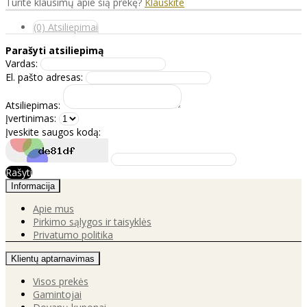
Turite klausimų apie šią prekę?
Klauskite
(0) Atsiliepimai
Parašyti atsiliepimą
Vardas:
El. pašto adresas:
Atsiliepimas:
Įvertinimas:
Įveskite saugos kodą:
Rašyti
Informacija
Apie mus
Pirkimo sąlygos ir taisyklės
Privatumo politika
Klientų aptarnavimas
Visos prekės
Gamintojai