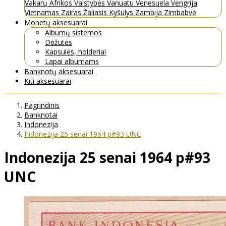
Vakarų Afrikos Valstybės
Vanuatu
Venesuela
Vengrija
Vietnamas
Zairas
Žaliasis Kyšulys
Zambija
Zimbabvė
Monetų aksesuarai
Albumų sistemos
Dėžutės
Kapsulės, holderiai
Lapai albumams
Banknotų aksesuarai
Kiti aksesuarai
Pagrindinis
Banknotai
Indonezija
Indonezija 25 senai 1964 p#93 UNC
Indonezija 25 senai 1964 p#93
UNC