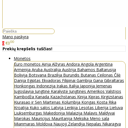
Mano paskyra
00
€0
0
Prekių krepšelis tuščias!
Monetos
Euro monetos
Airija
Alžyras
Andora
Angola
Argentina
Armėnija
Aruba
Australija
Austrija
Bahamos
Baltarusija
Bolivija
Botsvana
Brazilija
Burundis
Butanas
Ceilonas
Čilė
Danija
Egiptas
Ekvadoras
Filipinai
Gambija
Gana
Gibraltaras
Honkongas
Indonezija
Irakas
Italija
Japonija
Jemenas
Jugoslavija
Jungtinė Karalystė
Jungtinės Amerikos Valstijos
Kambodža
Kanada
Kazachstanas
Kinija
Kipras
Kirgizstanas
Kiurasao ir Sen Martenas
Kolumbija
Kongas
Kosta Rika
Kroatija
Kuko salos
Latvija
Lenkija
Lesotas
Liberija
Lietuva
Liuksemburgas
Makedonija
Malaizija
Malavis
Maldyvai
Marokas
Mauricijus
Mauritanija
Meksika
Meno sala
Mianmaras
Moldova
Naujoji Zelandija
Nepalas
Nikaragva