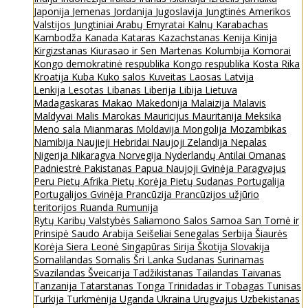
Japonija
Jemenas
Jordanija
Jugoslavija
Jungtinės Amerikos
Valstijos
Jungtiniai Arabų Emyratai
Kalnų Karabachas
Kambodža
Kanada
Kataras
Kazachstanas
Kenija
Kinija
Kirgizstanas
Kiurasao ir Sen Martenas
Kolumbija
Komorai
Kongo demokratinė respublika
Kongo respublika
Kosta Rika
Kroatija
Kuba
Kuko salos
Kuveitas
Laosas
Latvija
Lenkija
Lesotas
Libanas
Liberija
Libija
Lietuva
Madagaskaras
Makao
Makedonija
Malaizija
Malavis
Maldyvai
Malis
Marokas
Mauricijus
Mauritanija
Meksika
Meno sala
Mianmaras
Moldavija
Mongolija
Mozambikas
Namibija
Naujieji Hebridai
Naujoji Zelandija
Nepalas
Nigerija
Nikaragva
Norvegija
Nyderlandų Antilai
Omanas
Padniestrė
Pakistanas
Papua Naujoji Gvinėja
Paragvajus
Peru
Pietų Afrika
Pietų Korėja
Pietų Sudanas
Portugalija
Portugalijos Gvinėja
Prancūzija
Prancūzijos užjūrio
teritorijos
Ruanda
Rumunija
Rytų Karibų Valstybės
Saliamono Salos
Samoa
San Tomė ir
Prinsipė
Saudo Arabija
Seišeliai
Senegalas
Serbija
Šiaurės
Korėja
Siera Leonė
Singapūras
Sirija
Škotija
Slovakija
Somalilandas
Somalis
Šri Lanka
Sudanas
Surinamas
Svazilandas
Šveicarija
Tadžikistanas
Tailandas
Taivanas
Tanzanija
Tatarstanas
Tonga
Trinidadas ir Tobagas
Tunisas
Turkija
Turkmėnija
Uganda
Ukraina
Urugvajus
Uzbekistanas