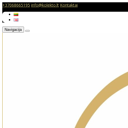
+37068665195
info@kolekto.lt
Kontaktai
Navigacija