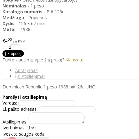
Nominalas
- 1 peso
Katalogo
numeris
- P # 126c
Medžiaga
- Popierius
Dydis
- 156 × 67 mm
Metai
– 1988
00
€4
su PVM
Turite klausimų apie šią prekę?
Klauskite
Aprašymas
(0) Atsiliepimai
Dominican Republic 1 peso 1988 p#126c UNC
Parašyti atsiliepimą
Vardas:
El. pašto adresas:
Atsiliepimas:
Įvertinimas:
Įveskite saugos kodą: