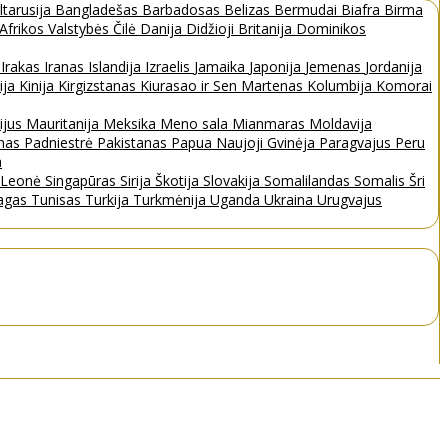
ltarusija
Bangladešas
Barbadosas
Belizas
Bermudai
Biafra
Birma
 Afrikos Valstybės
Čilė
Danija
Didžioji Britanija
Dominikos
a
Irakas
Iranas
Islandija
Izraelis
Jamaika
Japonija
Jemenas
Jordanija
ija
Kinija
Kirgizstanas
Kiurasao ir Sen Martenas
Kolumbija
Komorai
ijus
Mauritanija
Meksika
Meno sala
Mianmaras
Moldavija
nas
Padniestrė
Pakistanas
Papua Naujoji Gvinėja
Paragvajus
Peru
a
a Leonė
Singapūras
Sirija
Škotija
Slovakija
Somalilandas
Somalis
Šri
bagas
Tunisas
Turkija
Turkmėnija
Uganda
Ukraina
Urugvajus