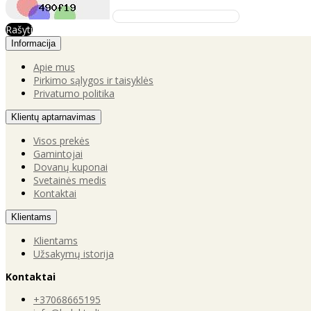
Rašyti
Informacija
Apie mus
Pirkimo sąlygos ir taisyklės
Privatumo politika
Klientų aptarnavimas
Visos prekės
Gamintojai
Dovanų kuponai
Svetainės medis
Kontaktai
Klientams
Klientams
Užsakymų istorija
Kontaktai
+37068665195