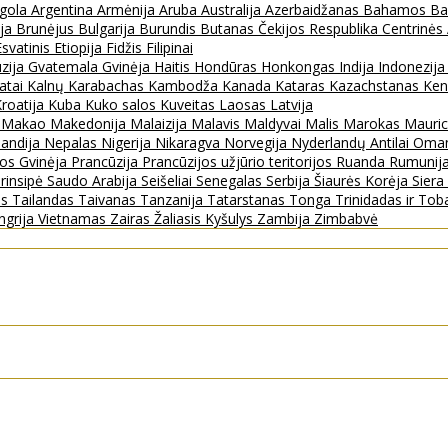
gola
Argentina
Armėnija
Aruba
Australija
Azerbaidžanas
Bahamos
Ba
ija
Brunėjus
Bulgarija
Burundis
Butanas
Čekijos Respublika
Centrinės
Esvatinis
Etiopija
Fidžis
Filipinai
zija
Gvatemala
Gvinėja
Haitis
Hondūras
Honkongas
Indija
Indonezij
ratai
Kalnų Karabachas
Kambodža
Kanada
Kataras
Kazachstanas
Ken
roatija
Kuba
Kuko salos
Kuveitas
Laosas
Latvija
s
Makao
Makedonija
Malaizija
Malavis
Maldyvai
Malis
Marokas
Mauric
landija
Nepalas
Nigerija
Nikaragva
Norvegija
Nyderlandų Antilai
Oma
jos Gvinėja
Prancūzija
Prancūzijos užjūrio teritorijos
Ruanda
Rumunij
rinsipė
Saudo Arabija
Seišeliai
Senegalas
Serbija
Šiaurės Korėja
Sier
as
Tailandas
Taivanas
Tanzanija
Tatarstanas
Tonga
Trinidadas ir To
ngrija
Vietnamas
Zairas
Žaliasis Kyšulys
Zambija
Zimbabvė