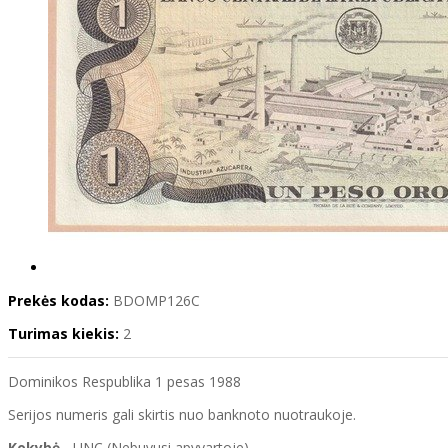
Prekės kodas:
BDOMP126C
Turimas kiekis:
2
Dominikos Respublika 1 pesas 1988
Serijos numeris gali skirtis nuo banknoto nuotraukoje.
Kokybė
- UNC (Nebuvusi apyvartoje)