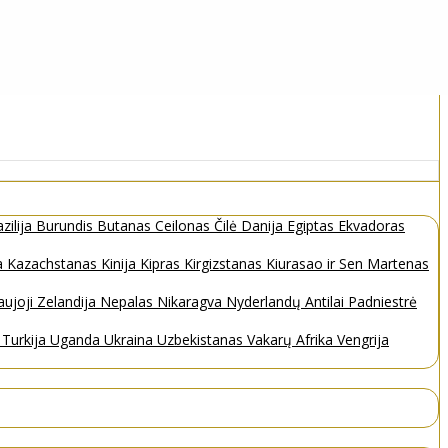
zilija
Burundis
Butanas
Ceilonas
Čilė
Danija
Egiptas
Ekvadoras
a
Kazachstanas
Kinija
Kipras
Kirgizstanas
Kiurasao ir Sen Martenas
ujoji Zelandija
Nepalas
Nikaragva
Nyderlandų Antilai
Padniestrė
s
Turkija
Uganda
Ukraina
Uzbekistanas
Vakarų Afrika
Vengrija