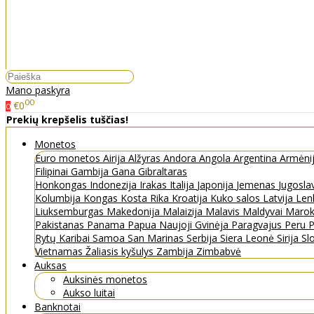
Mano paskyra
00
€0
0
Prekių krepšelis tuščias!
Monetos
Euro monetos
Airija
Alžyras
Andora
Angola
Argentina
Armėni
Filipinai
Gambija
Gana
Gibraltaras
Honkongas
Indonezija
Irakas
Italija
Japonija
Jemenas
Jugosla
Kolumbija
Kongas
Kosta Rika
Kroatija
Kuko salos
Latvija
Len
Liuksemburgas
Makedonija
Malaizija
Malavis
Maldyvai
Maro
Pakistanas
Panama
Papua Naujoji Gvinėja
Paragvajus
Peru
P
Rytų Karibai
Samoa
San Marinas
Serbija
Siera Leonė
Sirija
Sl
Vietnamas
Žaliasis kyšulys
Zambija
Zimbabvė
Auksas
Auksinės monetos
Aukso luitai
Banknotai