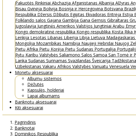
Pakuotės
Rinkiniai
Abchazija
Afganistanas
Albanija
Alžyras
An
Bisau Gvinėja
Bolivija
Bosnija ir Hercegovina
Botsvana
Brazil
Respublika
Džersis
Džibutis
Egiptas
Ekvadoras
Eritrėja
Estija
Folklando salos
Gajana
Gambija
Gana
Gernsis
Gibraltaras
Gru
Jugoslavija
Jungtinės Amerikos Valstijos
Jungtiniai Arabų Emy
Kongo demokratinė respublika
Kongo respublika
Kosta Rika
K
Lenkija
Lesotas
Libanas
Liberija
Libija
Lietuva
Madagaskara
Mongolija
Mozambikas
Namibija
Naujieji Hebridai
Naujoji Ze
Pietų Afrika
Pietų Korėja
Pietų Sudanas
Portugalija
Portugali
Rytų Karibų Valstybės
Saliamono Salos
Samoa
San Tomė ir P
Lanka
Sudanas
Surinamas
Svazilandas
Šveicarija
Tadžikistan
Uzbekistanas
Vakarų Afrikos Valstybės
Vanuatu
Venesuela
Ve
Monetų aksesuarai
Albumų sistemos
Dėžutės
Kapsulės, holderiai
Lapai albumams
Banknotų aksesuarai
Kiti aksesuarai
Pagrindinis
Banknotai
Dominikos Respublika