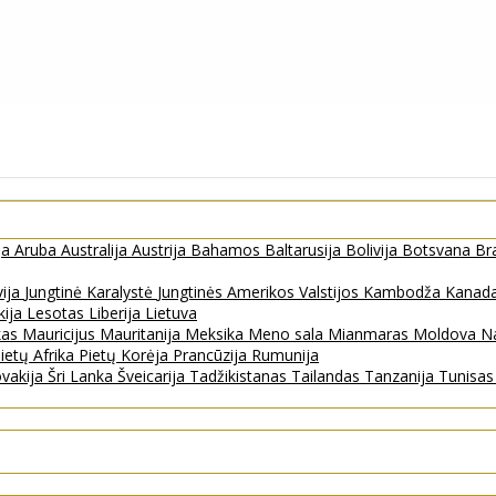
ja
Aruba
Australija
Austrija
Bahamos
Baltarusija
Bolivija
Botsvana
Bra
vija
Jungtinė Karalystė
Jungtinės Amerikos Valstijos
Kambodža
Kanad
kija
Lesotas
Liberija
Lietuva
kas
Mauricijus
Mauritanija
Meksika
Meno sala
Mianmaras
Moldova
Na
ietų Afrika
Pietų Korėja
Prancūzija
Rumunija
ovakija
Šri Lanka
Šveicarija
Tadžikistanas
Tailandas
Tanzanija
Tunisa