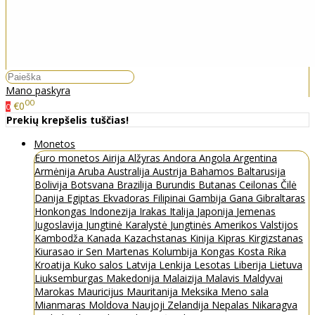
Mano paskyra
00
€0
0
Prekių krepšelis tuščias!
Monetos
Euro monetos
Airija
Alžyras
Andora
Angola
Argentina
Armėnija
Aruba
Australija
Austrija
Bahamos
Baltarusija
Bolivija
Botsvana
Brazilija
Burundis
Butanas
Ceilonas
Čilė
Danija
Egiptas
Ekvadoras
Filipinai
Gambija
Gana
Gibraltaras
Honkongas
Indonezija
Irakas
Italija
Japonija
Jemenas
Jugoslavija
Jungtinė Karalystė
Jungtinės Amerikos Valstijos
Kambodža
Kanada
Kazachstanas
Kinija
Kipras
Kirgizstanas
Kiurasao ir Sen Martenas
Kolumbija
Kongas
Kosta Rika
Kroatija
Kuko salos
Latvija
Lenkija
Lesotas
Liberija
Lietuva
Liuksemburgas
Makedonija
Malaizija
Malavis
Maldyvai
Marokas
Mauricijus
Mauritanija
Meksika
Meno sala
Mianmaras
Moldova
Naujoji Zelandija
Nepalas
Nikaragva