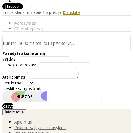
Turite klausimų apie šią prekę?
Klauskite
Aprašymas
(0) Atsiliepimai
Burundi 5000 francs 2013 p#48c UNC
Parašyti atsiliepimą
Vardas:
El. pašto adresas:
Atsiliepimas:
Įvertinimas:
Įveskite saugos kodą:
Rašyti
Informacija
Apie mus
Pirkimo sąlygos ir taisyklės