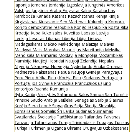
Japonija
Jemenas
Jordanija
Jugoslavija
Jungtinės Amerikos
Valstijos
Jungtiniai Arabų Emyratai
Kalnų Karabachas
Kambodža
Kanada
Kataras
Kazachstanas
Kenija
Kinija
Kirgizstanas
Kiurasao ir Sen Martenas
Kolumbija
Komorai
Kongo demokratinė respublika
Kongo respublika
Kosta Rika
Kroatija
Kuba
Kuko salos
Kuveitas
Laosas
Latvija
Lenkija
Lesotas
Libanas
Liberija
Libija
Lietuva
Madagaskaras
Makao
Makedonija
Malaizija
Malavis
Maldyvai
Malis
Marokas
Mauricijus
Mauritanija
Meksika
Meno sala
Mianmaras
Moldavija
Mongolija
Mozambikas
Namibija
Naujieji Hebridai
Naujoji Zelandija
Nepalas
Nigerija
Nikaragva
Norvegija
Nyderlandų Antilai
Omanas
Padniestrė
Pakistanas
Papua Naujoji Gvinėja
Paragvajus
Peru
Pietų Afrika
Pietų Korėja
Pietų Sudanas
Portugalija
Portugalijos Gvinėja
Prancūzija
Prancūzijos užjūrio
teritorijos
Ruanda
Rumunija
Rytų Karibų Valstybės
Saliamono Salos
Samoa
San Tomė ir
Prinsipė
Saudo Arabija
Seišeliai
Senegalas
Serbija
Šiaurės
Korėja
Siera Leonė
Singapūras
Sirija
Škotija
Slovakija
Somalilandas
Somalis
Šri Lanka
Sudanas
Surinamas
Svazilandas
Šveicarija
Tadžikistanas
Tailandas
Taivanas
Tanzanija
Tatarstanas
Tonga
Trinidadas ir Tobagas
Tunisas
Turkija
Turkmėnija
Uganda
Ukraina
Urugvajus
Uzbekistanas