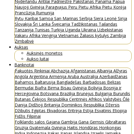
Nyderlandų Antilai
Padniestrė
Pakistanas
Panama
Papua
Naujoji Gvinėja
Paragvajus
Peru
Pietų Afrika
Pietų Korėja
Prancūzija
Rumunija
Rytų Karibai
Samoa
San Marinas
Serbija
Siera Leonė
Sirija
Slovakija
Šri Lanka
Šveicarija
Tadžikistanas
Tailandas
Tanzanija
Tunisas
Turkija
Uganda
Ukraina
Uzbekistanas
Vakarų Afrika
Vengrija
Vietnamas
Žaliasis kyšulys
Zambija
Zimbabvė
Auksas
Auksinės monetos
Aukso luitai
Banknotai
Pakuotės
Rinkiniai
Abchazija
Afganistanas
Albanija
Alžyras
Angola
Argentina
Armėnija
Aruba
Australija
Azerbaidžanas
Bahamos
Baltarusija
Bangladešas
Barbadosas
Belizas
Bermudai
Biafra
Birma
Bisau Gvinėja
Bolivija
Bosnija ir
Hercegovina
Botsvana
Brazilija
Brunėjus
Bulgarija
Burundis
Butanas
Čekijos Respublika
Centrinės Afrikos Valstybės
Čilė
Danija
Didžioji Britanija
Dominikos Respublika
Džersis
Džibutis
Egiptas
Ekvadoras
Eritrėja
Estija
Esvatinis
Etiopija
Fidžis
Filipinai
Folklando salos
Gajana
Gambija
Gana
Gernsis
Gibraltaras
Gruzija
Gvatemala
Gvinėja
Haitis
Hondūras
Honkongas
Indija
Indonezija
Irakas
Iranas
Islandija
Izraelis
Jamaika