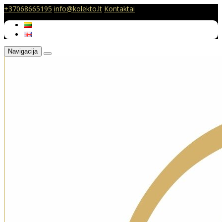
+37068665195
info@kolekto.lt
Kontaktai
Navigacija