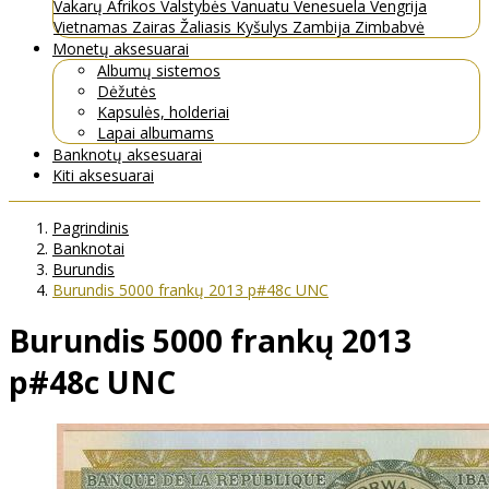
Vakarų Afrikos Valstybės
Vanuatu
Venesuela
Vengrija
Vietnamas
Zairas
Žaliasis Kyšulys
Zambija
Zimbabvė
Monetų aksesuarai
Albumų sistemos
Dėžutės
Kapsulės, holderiai
Lapai albumams
Banknotų aksesuarai
Kiti aksesuarai
Pagrindinis
Banknotai
Burundis
Burundis 5000 frankų 2013 p#48c UNC
Burundis 5000 frankų 2013
p#48c UNC