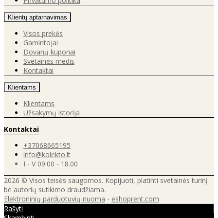
Privatumo politika
Klientų aptarnavimas
Visos prekės
Gamintojai
Dovanų kuponai
Svetainės medis
Kontaktai
Klientams
Klientams
Užsakymų istorija
Kontaktai
+37068665195
info@kolekto.lt
I - V 09.00 - 18.00
2026 © Visos teisės saugomos. Kopijuoti, platinti svetainės turinį
be autorių sutikimo draudžiama.
Elektroninių parduotuvių nuoma
-
eshoprent.com
Rašyti
Skambinti