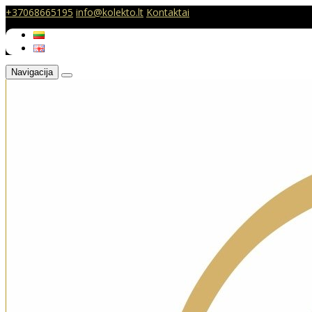
+37068665195
info@kolekto.lt
Kontaktai
Navigacija