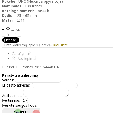
Kokybė
- UNC (Nebuvusi apyvartoje)
Nominalas
- 100 francs
Katalogo
numeris
- p#44 b
Dydis
- 125 × 65 mm
Metai
– 2011
00
€1
su PVM
Turite klausimų apie šią prekę?
Klauskite
Aprašymas
(0) Atsiliepimai
Burundi 100 francs 2011 p#44b UNC
Parašyti atsiliepimą
Vardas:
El. pašto adresas:
Atsiliepimas:
Įvertinimas:
Įveskite saugos kodą: