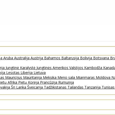
ja
Aruba
Australija
Austrija
Bahamos
Baltarusija
Bolivija
Botsvana
Bra
vija
Jungtinė Karalystė
Jungtinės Amerikos Valstijos
Kambodža
Kanad
kija
Lesotas
Liberija
Lietuva
kas
Mauricijus
Mauritanija
Meksika
Meno sala
Mianmaras
Moldova
Na
ietų Afrika
Pietų Korėja
Prancūzija
Rumunija
ovakija
Šri Lanka
Šveicarija
Tadžikistanas
Tailandas
Tanzanija
Tunisa