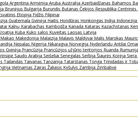
gola
Argentina
Armėnija
Aruba
Australija
Azerbaidžanas
Bahamos
Ba
ija
Brunėjus
Bulgarija
Burundis
Butanas
Čekijos Respublika
Centrinės
Esvatinis
Etiopija
Fidžis
Filipinai
zija
Gvatemala
Gvinėja
Haitis
Hondūras
Honkongas
Indija
Indonezij
ratai
Kalnų Karabachas
Kambodža
Kanada
Kataras
Kazachstanas
Ken
roatija
Kuba
Kuko salos
Kuveitas
Laosas
Latvija
s
Makao
Makedonija
Malaizija
Malavis
Maldyvai
Malis
Marokas
Mauric
landija
Nepalas
Nigerija
Nikaragva
Norvegija
Nyderlandų Antilai
Oma
jos Gvinėja
Prancūzija
Prancūzijos užjūrio teritorijos
Ruanda
Rumunij
rinsipė
Saudo Arabija
Seišeliai
Senegalas
Serbija
Šiaurės Korėja
Sier
as
Tailandas
Taivanas
Tanzanija
Tatarstanas
Tonga
Trinidadas ir To
ngrija
Vietnamas
Zairas
Žaliasis Kyšulys
Zambija
Zimbabvė