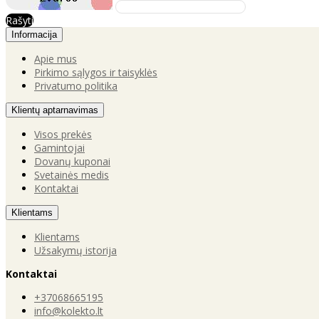
Rašyti
Informacija
Apie mus
Pirkimo sąlygos ir taisyklės
Privatumo politika
Klientų aptarnavimas
Visos prekės
Gamintojai
Dovanų kuponai
Svetainės medis
Kontaktai
Klientams
Klientams
Užsakymų istorija
Kontaktai
+37068665195
info@kolekto.lt