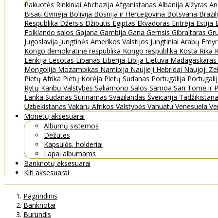
Pakuotės
Rinkiniai
Abchazija
Afganistanas
Albanija
Alžyras
An
Bisau Gvinėja
Bolivija
Bosnija ir Hercegovina
Botsvana
Brazil
Respublika
Džersis
Džibutis
Egiptas
Ekvadoras
Eritrėja
Estija
Folklando salos
Gajana
Gambija
Gana
Gernsis
Gibraltaras
Gru
Jugoslavija
Jungtinės Amerikos Valstijos
Jungtiniai Arabų Emy
Kongo demokratinė respublika
Kongo respublika
Kosta Rika
K
Lenkija
Lesotas
Libanas
Liberija
Libija
Lietuva
Madagaskara
Mongolija
Mozambikas
Namibija
Naujieji Hebridai
Naujoji Ze
Pietų Afrika
Pietų Korėja
Pietų Sudanas
Portugalija
Portugali
Rytų Karibų Valstybės
Saliamono Salos
Samoa
San Tomė ir P
Lanka
Sudanas
Surinamas
Svazilandas
Šveicarija
Tadžikistan
Uzbekistanas
Vakarų Afrikos Valstybės
Vanuatu
Venesuela
Ve
Monetų aksesuarai
Albumų sistemos
Dėžutės
Kapsulės, holderiai
Lapai albumams
Banknotų aksesuarai
Kiti aksesuarai
Pagrindinis
Banknotai
Burundis