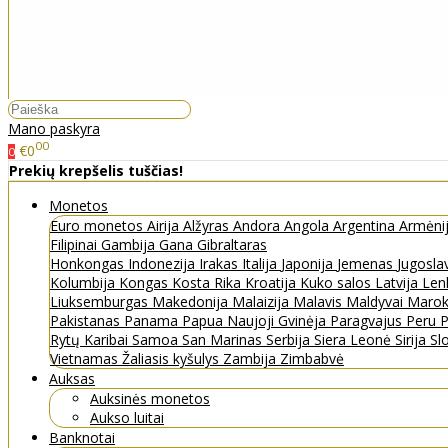
Mano paskyra
00
€0
0
Prekių krepšelis tuščias!
Monetos
Euro monetos
Airija
Alžyras
Andora
Angola
Argentina
Armėni
Filipinai
Gambija
Gana
Gibraltaras
Honkongas
Indonezija
Irakas
Italija
Japonija
Jemenas
Jugosla
Kolumbija
Kongas
Kosta Rika
Kroatija
Kuko salos
Latvija
Len
Liuksemburgas
Makedonija
Malaizija
Malavis
Maldyvai
Maro
Pakistanas
Panama
Papua Naujoji Gvinėja
Paragvajus
Peru
P
Rytų Karibai
Samoa
San Marinas
Serbija
Siera Leonė
Sirija
Sl
Vietnamas
Žaliasis kyšulys
Zambija
Zimbabvė
Auksas
Auksinės monetos
Aukso luitai
Banknotai