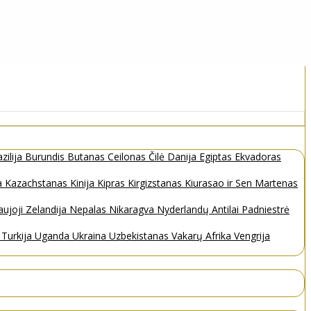
zilija
Burundis
Butanas
Ceilonas
Čilė
Danija
Egiptas
Ekvadoras
a
Kazachstanas
Kinija
Kipras
Kirgizstanas
Kiurasao ir Sen Martenas
ujoji Zelandija
Nepalas
Nikaragva
Nyderlandų Antilai
Padniestrė
s
Turkija
Uganda
Ukraina
Uzbekistanas
Vakarų Afrika
Vengrija