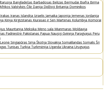
ltarusija
Bangladešas
Barbadosas
Belizas
Bermudai
Biafra
Birma
 Afrikos Valstybės
Čilė
Danija
Didžioji Britanija
Dominikos
a
Irakas
Iranas
Islandija
Izraelis
Jamaika
Japonija
Jemenas
Jordanija
ija
Kinija
Kirgizstanas
Kiurasao ir Sen Martenas
Kolumbija
Komorai
ijus
Mauritanija
Meksika
Meno sala
Mianmaras
Moldavija
nas
Padniestrė
Pakistanas
Papua Naujoji Gvinėja
Paragvajus
Peru
a
a Leonė
Singapūras
Sirija
Škotija
Slovakija
Somalilandas
Somalis
Šri
bagas
Tunisas
Turkija
Turkmėnija
Uganda
Ukraina
Urugvajus