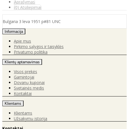
Aprašymas
(0) Atsiliepimai
Bulgaria 3 leva 1951 p#81 UNC
Informacija
Apie mus
Pirkimo sąlygos ir taisyklės
Privatumo politika
Klientų aptarnavimas
Visos prekės
Gamintojai
Dovanų kuponai
Svetainės medis
Kontaktai
Klientams
Klientams
Užsakymų istorija
Kontaktai