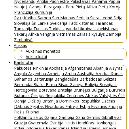
Nyderlandų Antilai
Padniestrė
Pakistanas
Panama
Papua
Naujoji Gvinėja
Paragvajus
Peru
Pietų Afrika
Pietų Korėja
Prancūzija
Rumunija
Rytų Karibai
Samoa
San Marinas
Serbija
Siera Leonė
Sirija
Slovakija
Šri Lanka
Šveicarija
Tadžikistanas
Tailandas
Tanzanija
Tunisas
Turkija
Uganda
Ukraina
Uzbekistanas
Vakarų Afrika
Vengrija
Vietnamas
Žaliasis kyšulys
Zambija
Zimbabvė
Auksas
Auksinės monetos
Aukso luitai
Banknotai
Pakuotės
Rinkiniai
Abchazija
Afganistanas
Albanija
Alžyras
Angola
Argentina
Armėnija
Aruba
Australija
Azerbaidžanas
Bahamos
Baltarusija
Bangladešas
Barbadosas
Belizas
Bermudai
Biafra
Birma
Bisau Gvinėja
Bolivija
Bosnija ir
Hercegovina
Botsvana
Brazilija
Brunėjus
Bulgarija
Burundis
Butanas
Čekijos Respublika
Centrinės Afrikos Valstybės
Čilė
Danija
Didžioji Britanija
Dominikos Respublika
Džersis
Džibutis
Egiptas
Ekvadoras
Eritrėja
Estija
Esvatinis
Etiopija
Fidžis
Filipinai
Folklando salos
Gajana
Gambija
Gana
Gernsis
Gibraltaras
Gruzija
Gvatemala
Gvinėja
Haitis
Hondūras
Honkongas
Indija
Indonezija
Irakas
Iranas
Islandija
Izraelis
Jamaika