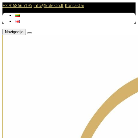
+37068665195
info@kolekto.lt
Kontaktai
Navigacija