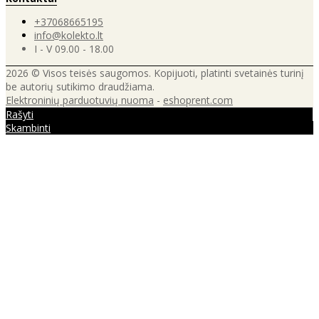
+37068665195
info@kolekto.lt
I - V 09.00 - 18.00
2026 © Visos teisės saugomos. Kopijuoti, platinti svetainės turinį
be autorių sutikimo draudžiama.
Elektroninių parduotuvių nuoma
-
eshoprent.com
Rašyti
Skambinti