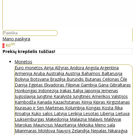
Mano paskyra
00
€0
0
Prekių krepšelis tuščias!
Monetos
Euro monetos
Airija
Alžyras
Andora
Angola
Argentina
Armėnija
Aruba
Australija
Austrija
Bahamos
Baltarusija
Bolivija
Botsvana
Brazilija
Burundis
Butanas
Ceilonas
Čilė
Danija
Egiptas
Ekvadoras
Filipinai
Gambija
Gana
Gibraltaras
Honkongas
Indonezija
Irakas
Italija
Japonija
Jemenas
Jugoslavija
Jungtinė Karalystė
Jungtinės Amerikos Valstijos
Kambodža
Kanada
Kazachstanas
Kinija
Kipras
Kirgizstanas
Kiurasao ir Sen Martenas
Kolumbija
Kongas
Kosta Rika
Kroatija
Kuko salos
Latvija
Lenkija
Lesotas
Liberija
Lietuva
Liuksemburgas
Makedonija
Malaizija
Malavis
Maldyvai
Marokas
Mauricijus
Mauritanija
Meksika
Meno sala
Mianmaras
Moldova
Naujoji Zelandija
Nepalas
Nikaragva