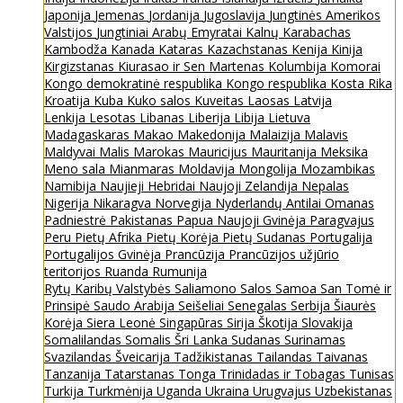
Japonija
Jemenas
Jordanija
Jugoslavija
Jungtinės Amerikos
Valstijos
Jungtiniai Arabų Emyratai
Kalnų Karabachas
Kambodža
Kanada
Kataras
Kazachstanas
Kenija
Kinija
Kirgizstanas
Kiurasao ir Sen Martenas
Kolumbija
Komorai
Kongo demokratinė respublika
Kongo respublika
Kosta Rika
Kroatija
Kuba
Kuko salos
Kuveitas
Laosas
Latvija
Lenkija
Lesotas
Libanas
Liberija
Libija
Lietuva
Madagaskaras
Makao
Makedonija
Malaizija
Malavis
Maldyvai
Malis
Marokas
Mauricijus
Mauritanija
Meksika
Meno sala
Mianmaras
Moldavija
Mongolija
Mozambikas
Namibija
Naujieji Hebridai
Naujoji Zelandija
Nepalas
Nigerija
Nikaragva
Norvegija
Nyderlandų Antilai
Omanas
Padniestrė
Pakistanas
Papua Naujoji Gvinėja
Paragvajus
Peru
Pietų Afrika
Pietų Korėja
Pietų Sudanas
Portugalija
Portugalijos Gvinėja
Prancūzija
Prancūzijos užjūrio
teritorijos
Ruanda
Rumunija
Rytų Karibų Valstybės
Saliamono Salos
Samoa
San Tomė ir
Prinsipė
Saudo Arabija
Seišeliai
Senegalas
Serbija
Šiaurės
Korėja
Siera Leonė
Singapūras
Sirija
Škotija
Slovakija
Somalilandas
Somalis
Šri Lanka
Sudanas
Surinamas
Svazilandas
Šveicarija
Tadžikistanas
Tailandas
Taivanas
Tanzanija
Tatarstanas
Tonga
Trinidadas ir Tobagas
Tunisas
Turkija
Turkmėnija
Uganda
Ukraina
Urugvajus
Uzbekistanas