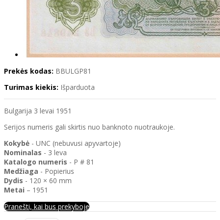
Prekės kodas:
BBULGP81
Turimas kiekis:
Išparduota
Bulgarija 3 levai 1951
Serijos numeris gali skirtis nuo banknoto nuotraukoje.
Kokybė
- UNC (nebuvusi apyvartoje)
Nominalas
- 3 leva
Katalogo
numeris
- P # 81
Medžiaga
- Popierius
Dydis
- 120 × 60 mm
Metai
– 1951
Pranešti, kai bus prekyboje