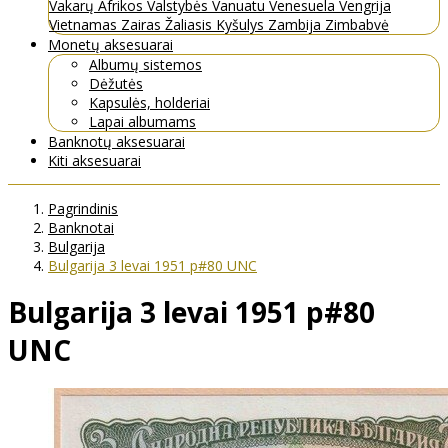
Vakarų Afrikos Valstybės
Vanuatu
Venesuela
Vengrija
Vietnamas
Zairas
Žaliasis Kyšulys
Zambija
Zimbabvė
Monetų aksesuarai
Albumų sistemos
Dėžutės
Kapsulės, holderiai
Lapai albumams
Banknotų aksesuarai
Kiti aksesuarai
Pagrindinis
Banknotai
Bulgarija
Bulgarija 3 levai 1951 p#80 UNC
Bulgarija 3 levai 1951 p#80
UNC