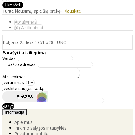
Turite klausimų apie šią prekę?
Klauskite
Aprašymas
(0) Atsiliepimai
Bulgaria 25 leva 1951 p#84 UNC
Parašyti atsiliepimą
Vardas:
El. pašto adresas:
Atsiliepimas:
Įvertinimas:
Įveskite saugos kodą:
Rašyti
Informacija
Apie mus
Pirkimo sąlygos ir taisyklės
Privatumo politika