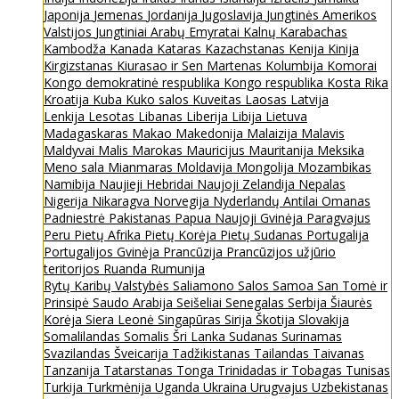
Japonija
Jemenas
Jordanija
Jugoslavija
Jungtinės Amerikos
Valstijos
Jungtiniai Arabų Emyratai
Kalnų Karabachas
Kambodža
Kanada
Kataras
Kazachstanas
Kenija
Kinija
Kirgizstanas
Kiurasao ir Sen Martenas
Kolumbija
Komorai
Kongo demokratinė respublika
Kongo respublika
Kosta Rika
Kroatija
Kuba
Kuko salos
Kuveitas
Laosas
Latvija
Lenkija
Lesotas
Libanas
Liberija
Libija
Lietuva
Madagaskaras
Makao
Makedonija
Malaizija
Malavis
Maldyvai
Malis
Marokas
Mauricijus
Mauritanija
Meksika
Meno sala
Mianmaras
Moldavija
Mongolija
Mozambikas
Namibija
Naujieji Hebridai
Naujoji Zelandija
Nepalas
Nigerija
Nikaragva
Norvegija
Nyderlandų Antilai
Omanas
Padniestrė
Pakistanas
Papua Naujoji Gvinėja
Paragvajus
Peru
Pietų Afrika
Pietų Korėja
Pietų Sudanas
Portugalija
Portugalijos Gvinėja
Prancūzija
Prancūzijos užjūrio
teritorijos
Ruanda
Rumunija
Rytų Karibų Valstybės
Saliamono Salos
Samoa
San Tomė ir
Prinsipė
Saudo Arabija
Seišeliai
Senegalas
Serbija
Šiaurės
Korėja
Siera Leonė
Singapūras
Sirija
Škotija
Slovakija
Somalilandas
Somalis
Šri Lanka
Sudanas
Surinamas
Svazilandas
Šveicarija
Tadžikistanas
Tailandas
Taivanas
Tanzanija
Tatarstanas
Tonga
Trinidadas ir Tobagas
Tunisas
Turkija
Turkmėnija
Uganda
Ukraina
Urugvajus
Uzbekistanas