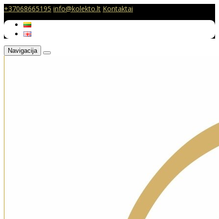
+37068665195
info@kolekto.lt
Kontaktai
Navigacija