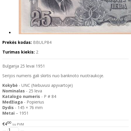
Prekės kodas:
BBULP84
Turimas kiekis:
2
Bulgarija 25 levai 1951
Serijos numeris gali skirtis nuo banknoto nuotraukoje.
Kokybė
- UNC (Nebuvusi apyvartoje)
Nominalas
- 25 leva
Katalogo
numeris
- P # 84
Medžiaga
- Popierius
Dydis
- 145 × 76 mm
Metai
– 1951
00
€4
su PVM