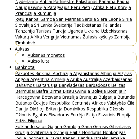
Nyderlandų Antilai
Padniestrė
Pakistanas
Panama
Papua
Naujoji Gvinėja
Paragvajus
Peru
Pietų Afrika
Pietų Korėja
Prancūzija
Rumunija
Rytų Karibai
Samoa
San Marinas
Serbija
Siera Leonė
Sirija
Slovakija
Šri Lanka
Šveicarija
Tadžikistanas
Tailandas
Tanzanija
Tunisas
Turkija
Uganda
Ukraina
Uzbekistanas
Vakarų Afrika
Vengrija
Vietnamas
Žaliasis kyšulys
Zambija
Zimbabvė
Auksas
Auksinės monetos
Aukso luitai
Banknotai
Pakuotės
Rinkiniai
Abchazija
Afganistanas
Albanija
Alžyras
Angola
Argentina
Armėnija
Aruba
Australija
Azerbaidžanas
Bahamos
Baltarusija
Bangladešas
Barbadosas
Belizas
Bermudai
Biafra
Birma
Bisau Gvinėja
Bolivija
Bosnija ir
Hercegovina
Botsvana
Brazilija
Brunėjus
Bulgarija
Burundis
Butanas
Čekijos Respublika
Centrinės Afrikos Valstybės
Čilė
Danija
Didžioji Britanija
Dominikos Respublika
Džersis
Džibutis
Egiptas
Ekvadoras
Eritrėja
Estija
Esvatinis
Etiopija
Fidžis
Filipinai
Folklando salos
Gajana
Gambija
Gana
Gernsis
Gibraltaras
Gruzija
Gvatemala
Gvinėja
Haitis
Hondūras
Honkongas
Indija
Indonezija
Irakas
Iranas
Islandija
Izraelis
Jamaika