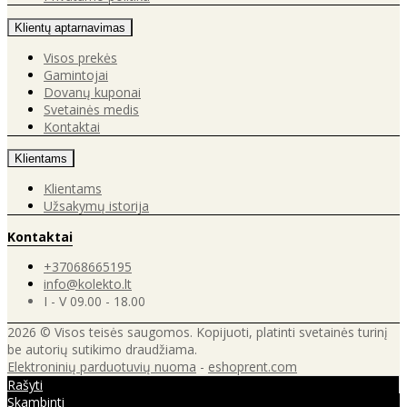
Klientų aptarnavimas
Visos prekės
Gamintojai
Dovanų kuponai
Svetainės medis
Kontaktai
Klientams
Klientams
Užsakymų istorija
Kontaktai
+37068665195
info@kolekto.lt
I - V 09.00 - 18.00
2026 © Visos teisės saugomos. Kopijuoti, platinti svetainės turinį
be autorių sutikimo draudžiama.
Elektroninių parduotuvių nuoma
-
eshoprent.com
Rašyti
Skambinti