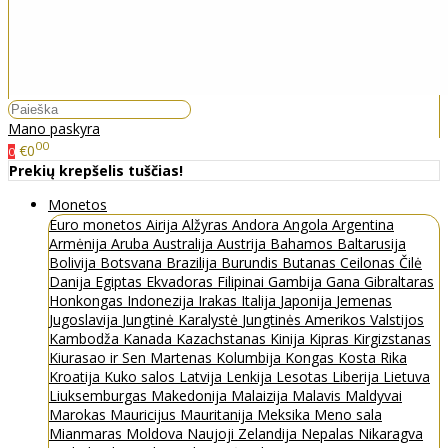
Mano paskyra
00
€0
0
Prekių krepšelis tuščias!
Monetos
Euro monetos
Airija
Alžyras
Andora
Angola
Argentina
Armėnija
Aruba
Australija
Austrija
Bahamos
Baltarusija
Bolivija
Botsvana
Brazilija
Burundis
Butanas
Ceilonas
Čilė
Danija
Egiptas
Ekvadoras
Filipinai
Gambija
Gana
Gibraltaras
Honkongas
Indonezija
Irakas
Italija
Japonija
Jemenas
Jugoslavija
Jungtinė Karalystė
Jungtinės Amerikos Valstijos
Kambodža
Kanada
Kazachstanas
Kinija
Kipras
Kirgizstanas
Kiurasao ir Sen Martenas
Kolumbija
Kongas
Kosta Rika
Kroatija
Kuko salos
Latvija
Lenkija
Lesotas
Liberija
Lietuva
Liuksemburgas
Makedonija
Malaizija
Malavis
Maldyvai
Marokas
Mauricijus
Mauritanija
Meksika
Meno sala
Mianmaras
Moldova
Naujoji Zelandija
Nepalas
Nikaragva