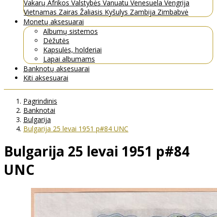
Vakarų Afrikos Valstybės
Vanuatu
Venesuela
Vengrija
Vietnamas
Zairas
Žaliasis Kyšulys
Zambija
Zimbabvė
Monetų aksesuarai
Albumų sistemos
Dėžutės
Kapsulės, holderiai
Lapai albumams
Banknotų aksesuarai
Kiti aksesuarai
Pagrindinis
Banknotai
Bulgarija
Bulgarija 25 levai 1951 p#84 UNC
Bulgarija 25 levai 1951 p#84
UNC