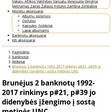
Vakarų Afrikos Valstybės
Vanuatu
Venesuela
Vengrija
Vietnamas
Zairas
Žaliasis Kyšulys
Zambija
Zimbabvė
Monetų aksesuarai
Albumų sistemos
Dėžutės
Kapsulės, holderiai
Lapai albumams
Banknotų aksesuarai
Kiti aksesuarai
Pagrindinis
Banknotai
Rinkiniai
Brunėjus 2 banknotų 1992-2017 rinkinys p#21, p#39 jo
didenybės įžengimo į sostą metinės UNC
Brunėjus 2 banknotų 1992-
2017 rinkinys p#21, p#39 jo
didenybės įžengimo į sostą
metinės UNC