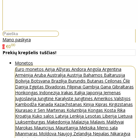
Mano paskyra
00
€0
0
Prekių krepšelis tuščias!
Monetos
Euro monetos
Airija
Alžyras
Andora
Angola
Argentina
Armėnija
Aruba
Australija
Austrija
Bahamos
Baltarusija
Bolivija
Botsvana
Brazilija
Burundis
Butanas
Ceilonas
Čilė
Danija
Egiptas
Ekvadoras
Filipinai
Gambija
Gana
Gibraltaras
Honkongas
Indonezija
Irakas
Italija
Japonija
Jemenas
Jugoslavija
Jungtinė Karalystė
Jungtinės Amerikos Valstijos
Kambodža
Kanada
Kazachstanas
Kinija
Kipras
Kirgizstanas
Kiurasao ir Sen Martenas
Kolumbija
Kongas
Kosta Rika
Kroatija
Kuko salos
Latvija
Lenkija
Lesotas
Liberija
Lietuva
Liuksemburgas
Makedonija
Malaizija
Malavis
Maldyvai
Marokas
Mauricijus
Mauritanija
Meksika
Meno sala
Mianmaras
Moldova
Naujoji Zelandija
Nepalas
Nikaragva