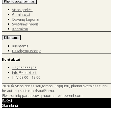
Klientų aptarnavimas
Visos prekės
Gamintojai
Dovanų kuponai
Svetainės medis
Kontaktai
Klientams
Klientams
Užsakymų istorija
Kontaktai
+37068665195
info@kolekto.lt
I - V 09.00 - 18.00
2026 © Visos teisės saugomos. Kopijuoti, platinti svetainės turinį
be autorių sutikimo draudžiama.
Elektroninių parduotuvių nuoma
-
eshoprent.com
Rašyti
Skambinti