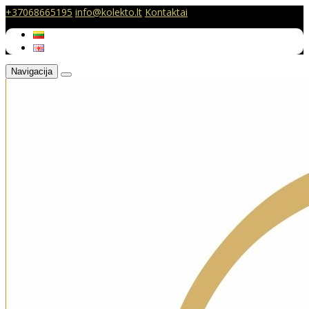
+37068665195
info@kolekto.lt
Kontaktai
Navigacija