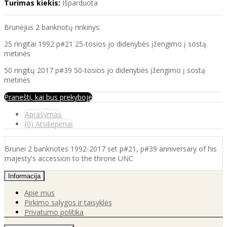
Turimas kiekis:
Išparduota
Brunėjus 2 banknotų rinkinys:
25 ringitai 1992 p#21 25-tosios jo didenybės įžengimo į sostą
metinės
50 ringitų 2017 p#39 50-tosios jo didenybės įžengimo į sostą
metinės
Pranešti, kai bus prekyboje
Aprašymas
(0) Atsiliepimai
Brunei 2 banknotes 1992-2017 set p#21, p#39 anniversary of his
majesty's accession to the throne UNC
Informacija
Apie mus
Pirkimo sąlygos ir taisyklės
Privatumo politika