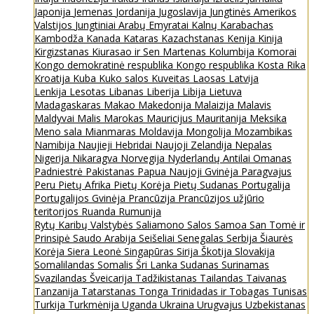
Japonija
Jemenas
Jordanija
Jugoslavija
Jungtinės Amerikos
Valstijos
Jungtiniai Arabų Emyratai
Kalnų Karabachas
Kambodža
Kanada
Kataras
Kazachstanas
Kenija
Kinija
Kirgizstanas
Kiurasao ir Sen Martenas
Kolumbija
Komorai
Kongo demokratinė respublika
Kongo respublika
Kosta Rika
Kroatija
Kuba
Kuko salos
Kuveitas
Laosas
Latvija
Lenkija
Lesotas
Libanas
Liberija
Libija
Lietuva
Madagaskaras
Makao
Makedonija
Malaizija
Malavis
Maldyvai
Malis
Marokas
Mauricijus
Mauritanija
Meksika
Meno sala
Mianmaras
Moldavija
Mongolija
Mozambikas
Namibija
Naujieji Hebridai
Naujoji Zelandija
Nepalas
Nigerija
Nikaragva
Norvegija
Nyderlandų Antilai
Omanas
Padniestrė
Pakistanas
Papua Naujoji Gvinėja
Paragvajus
Peru
Pietų Afrika
Pietų Korėja
Pietų Sudanas
Portugalija
Portugalijos Gvinėja
Prancūzija
Prancūzijos užjūrio
teritorijos
Ruanda
Rumunija
Rytų Karibų Valstybės
Saliamono Salos
Samoa
San Tomė ir
Prinsipė
Saudo Arabija
Seišeliai
Senegalas
Serbija
Šiaurės
Korėja
Siera Leonė
Singapūras
Sirija
Škotija
Slovakija
Somalilandas
Somalis
Šri Lanka
Sudanas
Surinamas
Svazilandas
Šveicarija
Tadžikistanas
Tailandas
Taivanas
Tanzanija
Tatarstanas
Tonga
Trinidadas ir Tobagas
Tunisas
Turkija
Turkmėnija
Uganda
Ukraina
Urugvajus
Uzbekistanas