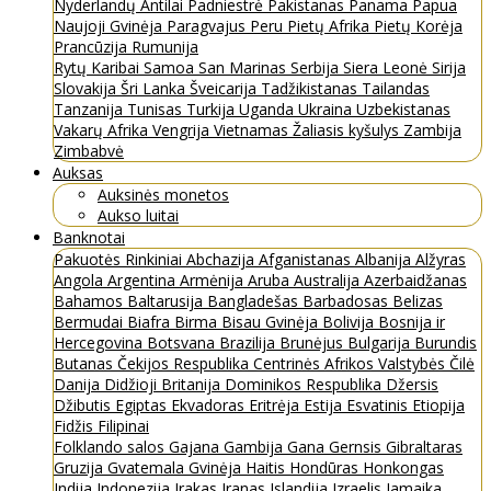
Nyderlandų Antilai
Padniestrė
Pakistanas
Panama
Papua
Naujoji Gvinėja
Paragvajus
Peru
Pietų Afrika
Pietų Korėja
Prancūzija
Rumunija
Rytų Karibai
Samoa
San Marinas
Serbija
Siera Leonė
Sirija
Slovakija
Šri Lanka
Šveicarija
Tadžikistanas
Tailandas
Tanzanija
Tunisas
Turkija
Uganda
Ukraina
Uzbekistanas
Vakarų Afrika
Vengrija
Vietnamas
Žaliasis kyšulys
Zambija
Zimbabvė
Auksas
Auksinės monetos
Aukso luitai
Banknotai
Pakuotės
Rinkiniai
Abchazija
Afganistanas
Albanija
Alžyras
Angola
Argentina
Armėnija
Aruba
Australija
Azerbaidžanas
Bahamos
Baltarusija
Bangladešas
Barbadosas
Belizas
Bermudai
Biafra
Birma
Bisau Gvinėja
Bolivija
Bosnija ir
Hercegovina
Botsvana
Brazilija
Brunėjus
Bulgarija
Burundis
Butanas
Čekijos Respublika
Centrinės Afrikos Valstybės
Čilė
Danija
Didžioji Britanija
Dominikos Respublika
Džersis
Džibutis
Egiptas
Ekvadoras
Eritrėja
Estija
Esvatinis
Etiopija
Fidžis
Filipinai
Folklando salos
Gajana
Gambija
Gana
Gernsis
Gibraltaras
Gruzija
Gvatemala
Gvinėja
Haitis
Hondūras
Honkongas
Indija
Indonezija
Irakas
Iranas
Islandija
Izraelis
Jamaika