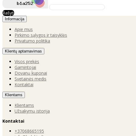
Rašyti
Informacija
Apie mus
Pirkimo sąlygos ir taisyklės
Privatumo politika
Klientų aptarnavimas
Visos prekės
Gamintojai
Dovanų kuponai
Svetainės medis
Kontaktai
Klientams
Klientams
Užsakymų istorija
Kontaktai
+37068665195