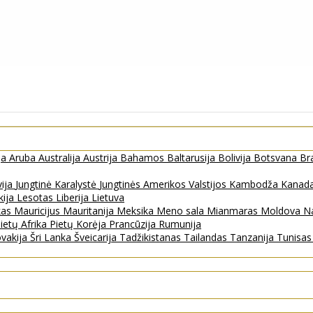
ja
Aruba
Australija
Austrija
Bahamos
Baltarusija
Bolivija
Botsvana
Bra
vija
Jungtinė Karalystė
Jungtinės Amerikos Valstijos
Kambodža
Kanad
kija
Lesotas
Liberija
Lietuva
kas
Mauricijus
Mauritanija
Meksika
Meno sala
Mianmaras
Moldova
Na
ietų Afrika
Pietų Korėja
Prancūzija
Rumunija
ovakija
Šri Lanka
Šveicarija
Tadžikistanas
Tailandas
Tanzanija
Tunisa