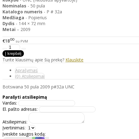
Nominalas
- 50 pula
Katalogo
numeris
- P # 32a
Medžiaga
- Popierius
Dydis
- 144 × 72 mm
Metai
– 2009
00
€18
su PVM
Turite klausimų apie šią prekę?
Klauskite
Aprašymas
(0) Atsiliepimai
Botswana 50 pula 2009 p#32a UNC
Parašyti atsiliepimą
Vardas:
El. pašto adresas:
Atsiliepimas:
Įvertinimas:
Įveskite saugos kodą: