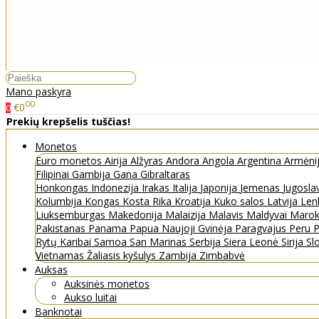
Mano paskyra
00
€0
0
Prekių krepšelis tuščias!
Monetos
Euro monetos
Airija
Alžyras
Andora
Angola
Argentina
Armėni
Filipinai
Gambija
Gana
Gibraltaras
Honkongas
Indonezija
Irakas
Italija
Japonija
Jemenas
Jugosla
Kolumbija
Kongas
Kosta Rika
Kroatija
Kuko salos
Latvija
Len
Liuksemburgas
Makedonija
Malaizija
Malavis
Maldyvai
Maro
Pakistanas
Panama
Papua Naujoji Gvinėja
Paragvajus
Peru
P
Rytų Karibai
Samoa
San Marinas
Serbija
Siera Leonė
Sirija
Sl
Vietnamas
Žaliasis kyšulys
Zambija
Zimbabvė
Auksas
Auksinės monetos
Aukso luitai
Banknotai