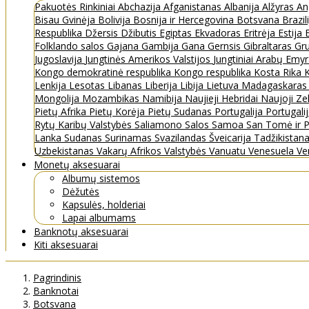
Pakuotės
Rinkiniai
Abchazija
Afganistanas
Albanija
Alžyras
An
Bisau Gvinėja
Bolivija
Bosnija ir Hercegovina
Botsvana
Brazil
Respublika
Džersis
Džibutis
Egiptas
Ekvadoras
Eritrėja
Estija
Folklando salos
Gajana
Gambija
Gana
Gernsis
Gibraltaras
Gru
Jugoslavija
Jungtinės Amerikos Valstijos
Jungtiniai Arabų Emy
Kongo demokratinė respublika
Kongo respublika
Kosta Rika
K
Lenkija
Lesotas
Libanas
Liberija
Libija
Lietuva
Madagaskara
Mongolija
Mozambikas
Namibija
Naujieji Hebridai
Naujoji Ze
Pietų Afrika
Pietų Korėja
Pietų Sudanas
Portugalija
Portugali
Rytų Karibų Valstybės
Saliamono Salos
Samoa
San Tomė ir P
Lanka
Sudanas
Surinamas
Svazilandas
Šveicarija
Tadžikistan
Uzbekistanas
Vakarų Afrikos Valstybės
Vanuatu
Venesuela
Ve
Monetų aksesuarai
Albumų sistemos
Dėžutės
Kapsulės, holderiai
Lapai albumams
Banknotų aksesuarai
Kiti aksesuarai
Pagrindinis
Banknotai
Botsvana