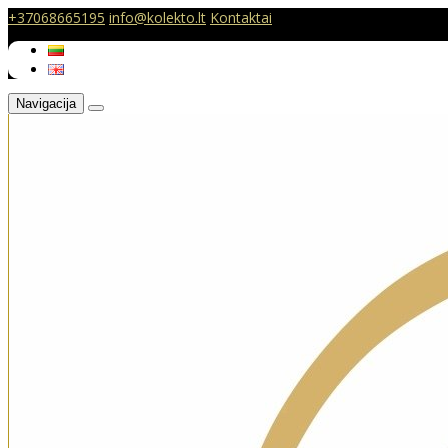
+37068665195
info@kolekto.lt
Kontaktai
Navigacija