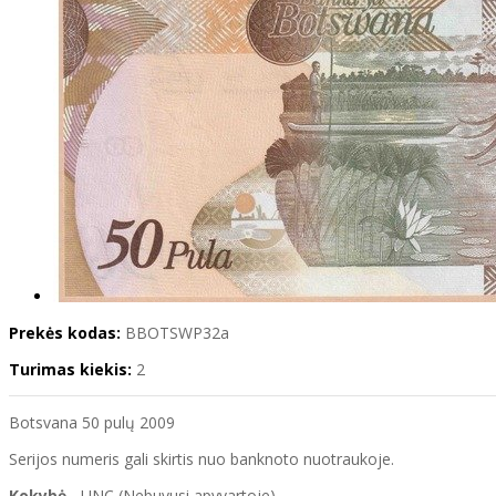
Prekės kodas:
BBOTSWP32a
Turimas kiekis:
2
Botsvana 50 pulų 2009
Serijos numeris gali skirtis nuo banknoto nuotraukoje.
Kokybė
- UNC (Nebuvusi apyvartoje)