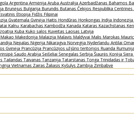
gola
Argentina
Armėnija
Aruba
Australija
Azerbaidžanas
Bahamos
Ba
ija
Brunėjus
Bulgarija
Burundis
Butanas
Čekijos Respublika
Centrinės
Esvatinis
Etiopija
Fidžis
Filipinai
zija
Gvatemala
Gvinėja
Haitis
Hondūras
Honkongas
Indija
Indonezij
ratai
Kalnų Karabachas
Kambodža
Kanada
Kataras
Kazachstanas
Ken
roatija
Kuba
Kuko salos
Kuveitas
Laosas
Latvija
s
Makao
Makedonija
Malaizija
Malavis
Maldyvai
Malis
Marokas
Mauric
landija
Nepalas
Nigerija
Nikaragva
Norvegija
Nyderlandų Antilai
Oma
jos Gvinėja
Prancūzija
Prancūzijos užjūrio teritorijos
Ruanda
Rumunij
rinsipė
Saudo Arabija
Seišeliai
Senegalas
Serbija
Šiaurės Korėja
Sier
as
Tailandas
Taivanas
Tanzanija
Tatarstanas
Tonga
Trinidadas ir To
ngrija
Vietnamas
Zairas
Žaliasis Kyšulys
Zambija
Zimbabvė