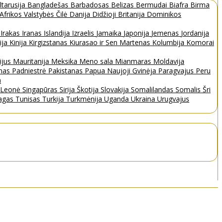
ltarusija
Bangladešas
Barbadosas
Belizas
Bermudai
Biafra
Birma
 Afrikos Valstybės
Čilė
Danija
Didžioji Britanija
Dominikos
a
Irakas
Iranas
Islandija
Izraelis
Jamaika
Japonija
Jemenas
Jordanija
ija
Kinija
Kirgizstanas
Kiurasao ir Sen Martenas
Kolumbija
Komorai
ijus
Mauritanija
Meksika
Meno sala
Mianmaras
Moldavija
nas
Padniestrė
Pakistanas
Papua Naujoji Gvinėja
Paragvajus
Peru
a
a Leonė
Singapūras
Sirija
Škotija
Slovakija
Somalilandas
Somalis
Šri
bagas
Tunisas
Turkija
Turkmėnija
Uganda
Ukraina
Urugvajus