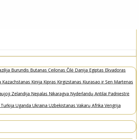
zilija
Burundis
Butanas
Ceilonas
Čilė
Danija
Egiptas
Ekvadoras
a
Kazachstanas
Kinija
Kipras
Kirgizstanas
Kiurasao ir Sen Martenas
ujoji Zelandija
Nepalas
Nikaragva
Nyderlandų Antilai
Padniestrė
s
Turkija
Uganda
Ukraina
Uzbekistanas
Vakarų Afrika
Vengrija