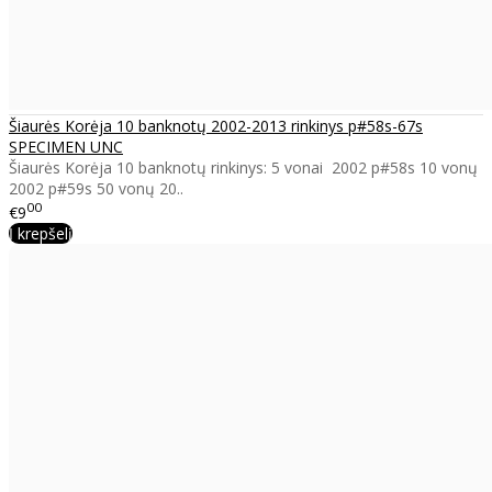
Šiaurės Korėja 10 banknotų 2002-2013 rinkinys p#58s-67s
SPECIMEN UNC
Šiaurės Korėja 10 banknotų rinkinys: 5 vonai 2002 p#58s 10 vonų
2002 p#59s 50 vonų 20..
00
€9
Į krepšelį