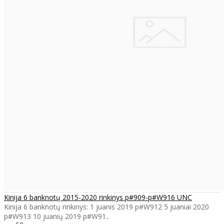
Kinija 6 banknotų 2015-2020 rinkinys p#909-p#W916 UNC
Kinija 6 banknotų rinkinys: 1 juanis 2019 p#W912 5 juaniai 2020
p#W913 10 juanių 2019 p#W91..