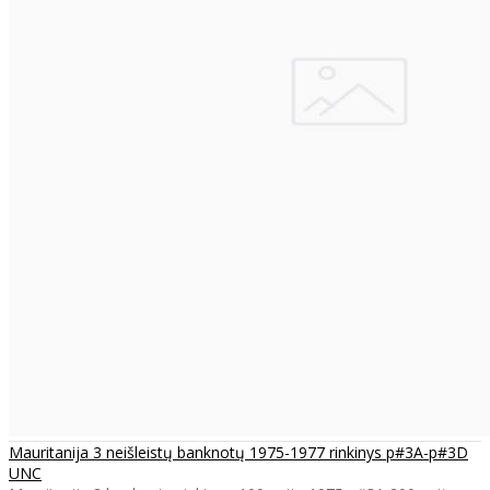
Mauritanija 3 neišleistų banknotų 1975-1977 rinkinys p#3A-p#3D
UNC