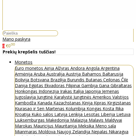
Mano paskyra
00
€0
0
Prekių krepšelis tuščias!
Monetos
Euro monetos
Airija
Alžyras
Andora
Angola
Argentina
Armėnija
Aruba
Australija
Austrija
Bahamos
Baltarusija
Bolivija
Botsvana
Brazilija
Burundis
Butanas
Ceilonas
Čilė
Danija
Egiptas
Ekvadoras
Filipinai
Gambija
Gana
Gibraltaras
Honkongas
Indonezija
Irakas
Italija
Japonija
Jemenas
Jugoslavija
Jungtinė Karalystė
Jungtinės Amerikos Valstijos
Kambodža
Kanada
Kazachstanas
Kinija
Kipras
Kirgizstanas
Kiurasao ir Sen Martenas
Kolumbija
Kongas
Kosta Rika
Kroatija
Kuko salos
Latvija
Lenkija
Lesotas
Liberija
Lietuva
Liuksemburgas
Makedonija
Malaizija
Malavis
Maldyvai
Marokas
Mauricijus
Mauritanija
Meksika
Meno sala
Mianmaras
Moldova
Naujoji Zelandija
Nepalas
Nikaragva