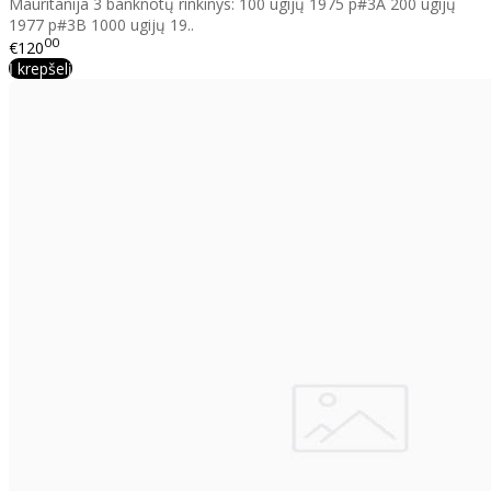
Mauritanija 3 banknotų rinkinys: 100 ugijų 1975 p#3A 200 ugijų
1977 p#3B 1000 ugijų 19..
00
€120
Į krepšelį