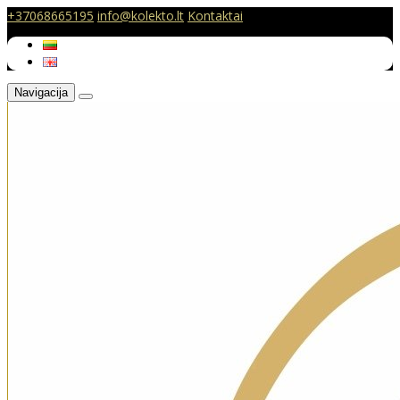
+37068665195
info@kolekto.lt
Kontaktai
Navigacija