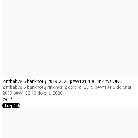
Zimbabvė 6 banknotų 2019-2020 p#W101-106 rinkinys UNC
Zimbabvė 6 banknotų rinkinys: 2 doleriai 2019 p#W101 5 doleriai
2019 p#W102 10 dolerių 2020..
50
€9
Į krepšelį