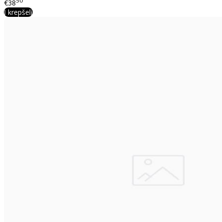
50
€38
Į krepšelį