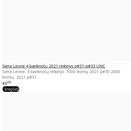
Siera Leonė 4 banknotų 2021 rinkinys p#31-p#33 UNC
Siera Leonė 4 banknotų rinkinys: 1000 leonių 2021 p#30 2000
leonių 2021 p#31 ..
00
€9
Į krepšelį