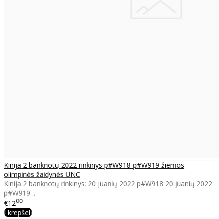
Kinija 2 banknotų 2022 rinkinys p#W918-p#W919 žiemos
olimpinės žaidynės UNC
Kinija 2 banknotų rinkinys: 20 juanių 2022 p#W918 20 juanių 2022
p#W919 ..
00
€12
Į krepšelį