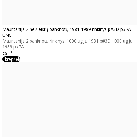
Mauritanija 2 neišleistų banknotų 1981-1989 rinkinys p#3D-p#7A
UNC
Mauritanija 2 banknotų rinkinys: 1000 ugijų 1981 p#3D 1000 ugijų
1989 p#7A ..
00
€5
Į krepšelį