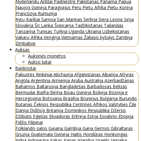
Nyderlandų Antilai
Padniestrė
Pakistanas
Panama
Papua
Naujoji Gvinėja
Paragvajus
Peru
Pietų Afrika
Pietų Korėja
Prancūzija
Rumunija
Rytų Karibai
Samoa
San Marinas
Serbija
Siera Leonė
Sirija
Slovakija
Šri Lanka
Šveicarija
Tadžikistanas
Tailandas
Tanzanija
Tunisas
Turkija
Uganda
Ukraina
Uzbekistanas
Vakarų Afrika
Vengrija
Vietnamas
Žaliasis kyšulys
Zambija
Zimbabvė
Auksas
Auksinės monetos
Aukso luitai
Banknotai
Pakuotės
Rinkiniai
Abchazija
Afganistanas
Albanija
Alžyras
Angola
Argentina
Armėnija
Aruba
Australija
Azerbaidžanas
Bahamos
Baltarusija
Bangladešas
Barbadosas
Belizas
Bermudai
Biafra
Birma
Bisau Gvinėja
Bolivija
Bosnija ir
Hercegovina
Botsvana
Brazilija
Brunėjus
Bulgarija
Burundis
Butanas
Čekijos Respublika
Centrinės Afrikos Valstybės
Čilė
Danija
Didžioji Britanija
Dominikos Respublika
Džersis
Džibutis
Egiptas
Ekvadoras
Eritrėja
Estija
Esvatinis
Etiopija
Fidžis
Filipinai
Folklando salos
Gajana
Gambija
Gana
Gernsis
Gibraltaras
Gruzija
Gvatemala
Gvinėja
Haitis
Hondūras
Honkongas
Indija
Indonezija
Irakas
Iranas
Islandija
Izraelis
Jamaika