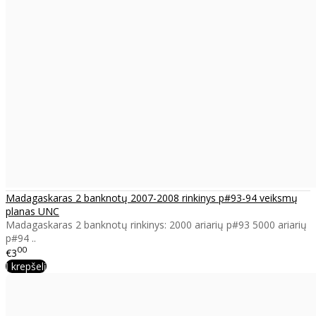
Madagaskaras 2 banknotų 2007-2008 rinkinys p#93-94 veiksmų
planas UNC
Madagaskaras 2 banknotų rinkinys: 2000 ariarių p#93 5000 ariarių
p#94 ..
00
€3
Į krepšelį