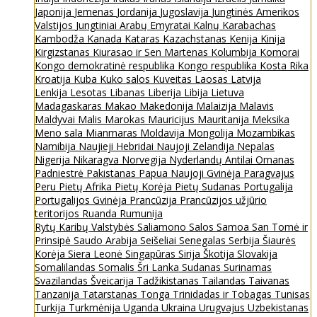
Japonija
Jemenas
Jordanija
Jugoslavija
Jungtinės Amerikos
Valstijos
Jungtiniai Arabų Emyratai
Kalnų Karabachas
Kambodža
Kanada
Kataras
Kazachstanas
Kenija
Kinija
Kirgizstanas
Kiurasao ir Sen Martenas
Kolumbija
Komorai
Kongo demokratinė respublika
Kongo respublika
Kosta Rika
Kroatija
Kuba
Kuko salos
Kuveitas
Laosas
Latvija
Lenkija
Lesotas
Libanas
Liberija
Libija
Lietuva
Madagaskaras
Makao
Makedonija
Malaizija
Malavis
Maldyvai
Malis
Marokas
Mauricijus
Mauritanija
Meksika
Meno sala
Mianmaras
Moldavija
Mongolija
Mozambikas
Namibija
Naujieji Hebridai
Naujoji Zelandija
Nepalas
Nigerija
Nikaragva
Norvegija
Nyderlandų Antilai
Omanas
Padniestrė
Pakistanas
Papua Naujoji Gvinėja
Paragvajus
Peru
Pietų Afrika
Pietų Korėja
Pietų Sudanas
Portugalija
Portugalijos Gvinėja
Prancūzija
Prancūzijos užjūrio
teritorijos
Ruanda
Rumunija
Rytų Karibų Valstybės
Saliamono Salos
Samoa
San Tomė ir
Prinsipė
Saudo Arabija
Seišeliai
Senegalas
Serbija
Šiaurės
Korėja
Siera Leonė
Singapūras
Sirija
Škotija
Slovakija
Somalilandas
Somalis
Šri Lanka
Sudanas
Surinamas
Svazilandas
Šveicarija
Tadžikistanas
Tailandas
Taivanas
Tanzanija
Tatarstanas
Tonga
Trinidadas ir Tobagas
Tunisas
Turkija
Turkmėnija
Uganda
Ukraina
Urugvajus
Uzbekistanas