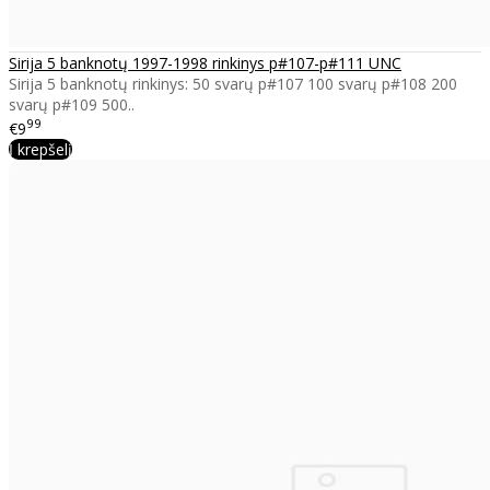
Sirija 5 banknotų 1997-1998 rinkinys p#107-p#111 UNC
Sirija 5 banknotų rinkinys: 50 svarų p#107 100 svarų p#108 200
svarų p#109 500..
99
€9
Į krepšelį