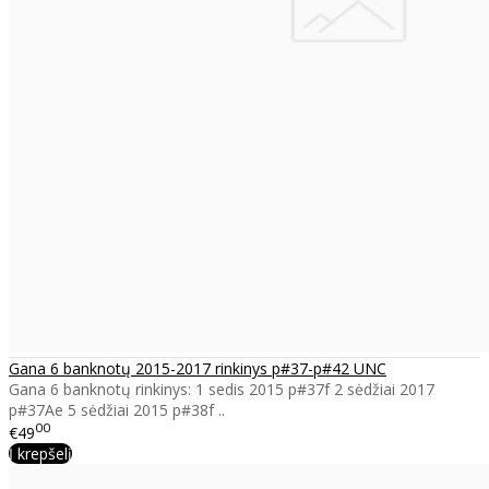
Gana 6 banknotų 2015-2017 rinkinys p#37-p#42 UNC
Gana 6 banknotų rinkinys: 1 sedis 2015 p#37f 2 sėdžiai 2017
p#37Ae 5 sėdžiai 2015 p#38f ..
00
€49
Į krepšelį