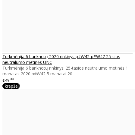
Turkmėnija 6 banknotų 2020 rinkinys p#W42-p#W47 25-sios
neutralumo metinės UNC
Turkmėnija 6 banknotų rinkinys: 25-tasios neutralumo metinės 1
manatas 2020 p#W42 5 manatai 20..
00
€49
Į krepšelį