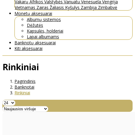
Vakarų Afrikos Valstybės
Vanuatu
Venesuela
Vengrija
Vietnamas
Zairas
Žaliasis Kyšulys
Zambija
Zimbabvė
Monetų aksesuarai
Albumų sistemos
Dėžutės
Kapsulės, holderiai
Lapai albumams
Banknotų aksesuarai
Kiti aksesuarai
Rinkiniai
Pagrindinis
Banknotai
Rinkiniai