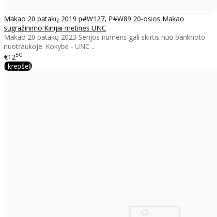
Makao 20 patakų 2019 p#W127, P#W89 20-osios Makao
sugražinimo Kinijai metinės UNC
Makao 20 patakų 2023 Serijos numeris gali skirtis nuo banknoto
nuotraukoje. Kokybė - UNC ..
50
€12
Į krepšelį