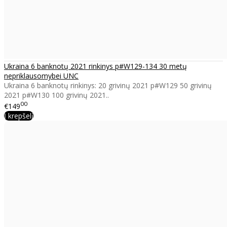
Ukraina 6 banknotų 2021 rinkinys p#W129-134 30 metų
nepriklausomybei UNC
Ukraina 6 banknotų rinkinys: 20 grivinų 2021 p#W129 50 grivinų
2021 p#W130 100 grivinų 2021..
00
€149
Į krepšelį