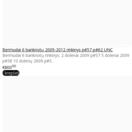
Bermudai 6 banknotų 2009-2012 rinkinys p#57-p#62 UNC
Bermudai 6 banknotų rinkinys: 2 doleriai 2009 p#57 5 doleriai 2009
p#58 10 dolerių 2009 p#5..
00
€800
Į krepšelį