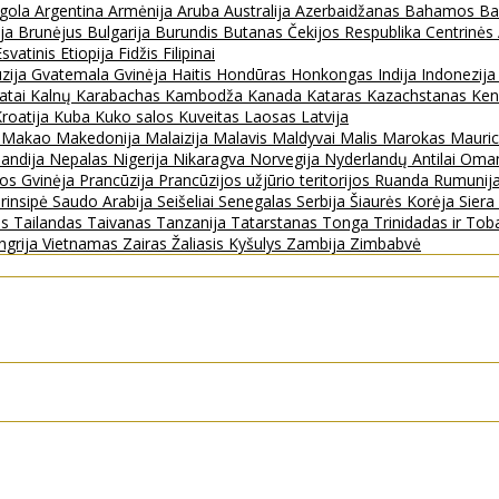
gola
Argentina
Armėnija
Aruba
Australija
Azerbaidžanas
Bahamos
Ba
ija
Brunėjus
Bulgarija
Burundis
Butanas
Čekijos Respublika
Centrinės
Esvatinis
Etiopija
Fidžis
Filipinai
zija
Gvatemala
Gvinėja
Haitis
Hondūras
Honkongas
Indija
Indonezij
ratai
Kalnų Karabachas
Kambodža
Kanada
Kataras
Kazachstanas
Ken
roatija
Kuba
Kuko salos
Kuveitas
Laosas
Latvija
s
Makao
Makedonija
Malaizija
Malavis
Maldyvai
Malis
Marokas
Mauric
landija
Nepalas
Nigerija
Nikaragva
Norvegija
Nyderlandų Antilai
Oma
jos Gvinėja
Prancūzija
Prancūzijos užjūrio teritorijos
Ruanda
Rumunij
rinsipė
Saudo Arabija
Seišeliai
Senegalas
Serbija
Šiaurės Korėja
Sier
as
Tailandas
Taivanas
Tanzanija
Tatarstanas
Tonga
Trinidadas ir To
ngrija
Vietnamas
Zairas
Žaliasis Kyšulys
Zambija
Zimbabvė