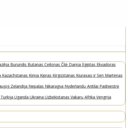
zilija
Burundis
Butanas
Ceilonas
Čilė
Danija
Egiptas
Ekvadoras
a
Kazachstanas
Kinija
Kipras
Kirgizstanas
Kiurasao ir Sen Martenas
ujoji Zelandija
Nepalas
Nikaragva
Nyderlandų Antilai
Padniestrė
s
Turkija
Uganda
Ukraina
Uzbekistanas
Vakarų Afrika
Vengrija