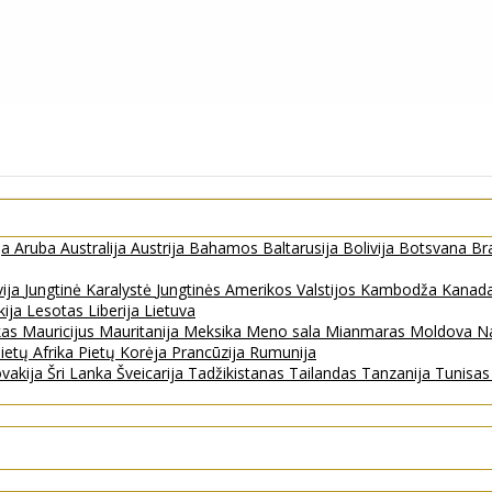
ja
Aruba
Australija
Austrija
Bahamos
Baltarusija
Bolivija
Botsvana
Bra
vija
Jungtinė Karalystė
Jungtinės Amerikos Valstijos
Kambodža
Kanad
kija
Lesotas
Liberija
Lietuva
kas
Mauricijus
Mauritanija
Meksika
Meno sala
Mianmaras
Moldova
Na
ietų Afrika
Pietų Korėja
Prancūzija
Rumunija
ovakija
Šri Lanka
Šveicarija
Tadžikistanas
Tailandas
Tanzanija
Tunisa