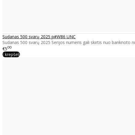
Sudanas 500 svarų 2025 p#W86 UNC
Sudanas 500 svarų 2025 Serijos numeris gali skirtis nuo banknoto n
00
€5
Į krepšelį