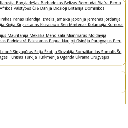
ltarusija
Bangladešas
Barbadosas
Belizas
Bermudai
Biafra
Birma
 Afrikos Valstybės
Čilė
Danija
Didžioji Britanija
Dominikos
a
Irakas
Iranas
Islandija
Izraelis
Jamaika
Japonija
Jemenas
Jordanija
ija
Kinija
Kirgizstanas
Kiurasao ir Sen Martenas
Kolumbija
Komorai
ijus
Mauritanija
Meksika
Meno sala
Mianmaras
Moldavija
nas
Padniestrė
Pakistanas
Papua Naujoji Gvinėja
Paragvajus
Peru
a
a Leonė
Singapūras
Sirija
Škotija
Slovakija
Somalilandas
Somalis
Šri
bagas
Tunisas
Turkija
Turkmėnija
Uganda
Ukraina
Urugvajus