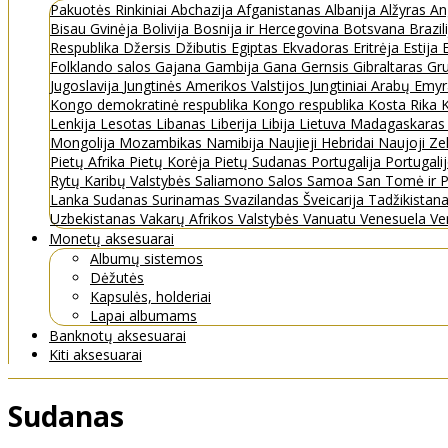
Pakuotės
Rinkiniai
Abchazija
Afganistanas
Albanija
Alžyras
An
Bisau Gvinėja
Bolivija
Bosnija ir Hercegovina
Botsvana
Brazil
Respublika
Džersis
Džibutis
Egiptas
Ekvadoras
Eritrėja
Estija
Folklando salos
Gajana
Gambija
Gana
Gernsis
Gibraltaras
Gru
Jugoslavija
Jungtinės Amerikos Valstijos
Jungtiniai Arabų Emy
Kongo demokratinė respublika
Kongo respublika
Kosta Rika
K
Lenkija
Lesotas
Libanas
Liberija
Libija
Lietuva
Madagaskara
Mongolija
Mozambikas
Namibija
Naujieji Hebridai
Naujoji Ze
Pietų Afrika
Pietų Korėja
Pietų Sudanas
Portugalija
Portugali
Rytų Karibų Valstybės
Saliamono Salos
Samoa
San Tomė ir P
Lanka
Sudanas
Surinamas
Svazilandas
Šveicarija
Tadžikistan
Uzbekistanas
Vakarų Afrikos Valstybės
Vanuatu
Venesuela
Ve
Monetų aksesuarai
Albumų sistemos
Dėžutės
Kapsulės, holderiai
Lapai albumams
Banknotų aksesuarai
Kiti aksesuarai
Sudanas