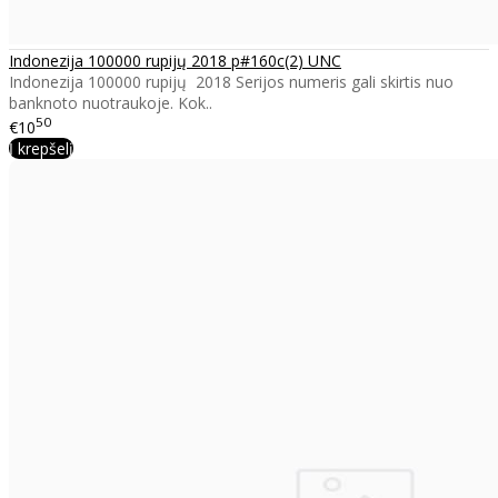
Indonezija 100000 rupijų 2018 p#160c(2) UNC
Indonezija 100000 rupijų 2018 Serijos numeris gali skirtis nuo
banknoto nuotraukoje. Kok..
50
€10
Į krepšelį