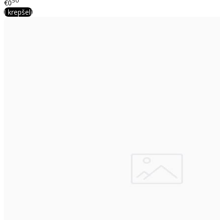
50
€0
Į krepšelį