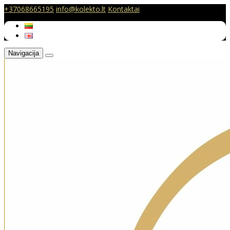
+37068665195
info@kolekto.lt
Kontaktai
Navigacija