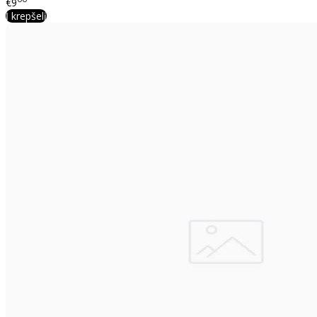
€9
Į krepšelį