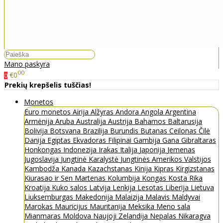
Mano paskyra
00
€0
0
Prekių krepšelis tuščias!
Monetos
Euro monetos
Airija
Alžyras
Andora
Angola
Argentina
Armėnija
Aruba
Australija
Austrija
Bahamos
Baltarusija
Bolivija
Botsvana
Brazilija
Burundis
Butanas
Ceilonas
Čilė
Danija
Egiptas
Ekvadoras
Filipinai
Gambija
Gana
Gibraltaras
Honkongas
Indonezija
Irakas
Italija
Japonija
Jemenas
Jugoslavija
Jungtinė Karalystė
Jungtinės Amerikos Valstijos
Kambodža
Kanada
Kazachstanas
Kinija
Kipras
Kirgizstanas
Kiurasao ir Sen Martenas
Kolumbija
Kongas
Kosta Rika
Kroatija
Kuko salos
Latvija
Lenkija
Lesotas
Liberija
Lietuva
Liuksemburgas
Makedonija
Malaizija
Malavis
Maldyvai
Marokas
Mauricijus
Mauritanija
Meksika
Meno sala
Mianmaras
Moldova
Naujoji Zelandija
Nepalas
Nikaragva