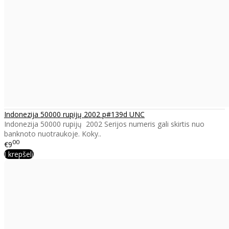
Indonezija 50000 rupijų 2002 p#139d UNC
Indonezija 50000 rupijų 2002 Serijos numeris gali skirtis nuo
banknoto nuotraukoje. Koky..
00
€9
Į krepšelį