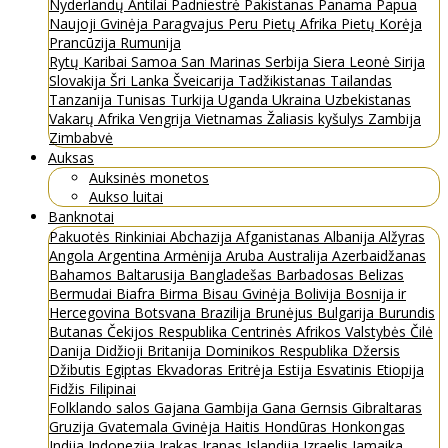
Nyderlandų Antilai
Padniestrė
Pakistanas
Panama
Papua
Naujoji Gvinėja
Paragvajus
Peru
Pietų Afrika
Pietų Korėja
Prancūzija
Rumunija
Rytų Karibai
Samoa
San Marinas
Serbija
Siera Leonė
Sirija
Slovakija
Šri Lanka
Šveicarija
Tadžikistanas
Tailandas
Tanzanija
Tunisas
Turkija
Uganda
Ukraina
Uzbekistanas
Vakarų Afrika
Vengrija
Vietnamas
Žaliasis kyšulys
Zambija
Zimbabvė
Auksas
Auksinės monetos
Aukso luitai
Banknotai
Pakuotės
Rinkiniai
Abchazija
Afganistanas
Albanija
Alžyras
Angola
Argentina
Armėnija
Aruba
Australija
Azerbaidžanas
Bahamos
Baltarusija
Bangladešas
Barbadosas
Belizas
Bermudai
Biafra
Birma
Bisau Gvinėja
Bolivija
Bosnija ir
Hercegovina
Botsvana
Brazilija
Brunėjus
Bulgarija
Burundis
Butanas
Čekijos Respublika
Centrinės Afrikos Valstybės
Čilė
Danija
Didžioji Britanija
Dominikos Respublika
Džersis
Džibutis
Egiptas
Ekvadoras
Eritrėja
Estija
Esvatinis
Etiopija
Fidžis
Filipinai
Folklando salos
Gajana
Gambija
Gana
Gernsis
Gibraltaras
Gruzija
Gvatemala
Gvinėja
Haitis
Hondūras
Honkongas
Indija
Indonezija
Irakas
Iranas
Islandija
Izraelis
Jamaika