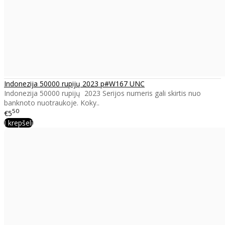
Indonezija 50000 rupijų 2023 p#W167 UNC
Indonezija 50000 rupijų 2023 Serijos numeris gali skirtis nuo
banknoto nuotraukoje. Koky..
50
€5
Į krepšelį