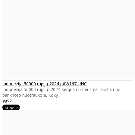
Indonezija 50000 rupijų 2024 p#W167 UNC
Indonezija 50000 rupijų 2024 Serijos numeris gali skirtis nuo
banknoto nuotraukoje. Koky..
00
€6
Į krepšelį