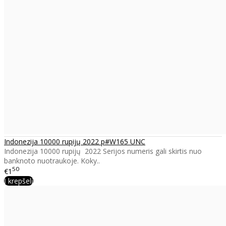
Indonezija 10000 rupijų 2022 p#W165 UNC
Indonezija 10000 rupijų 2022 Serijos numeris gali skirtis nuo
banknoto nuotraukoje. Koky..
50
€1
Į krepšelį