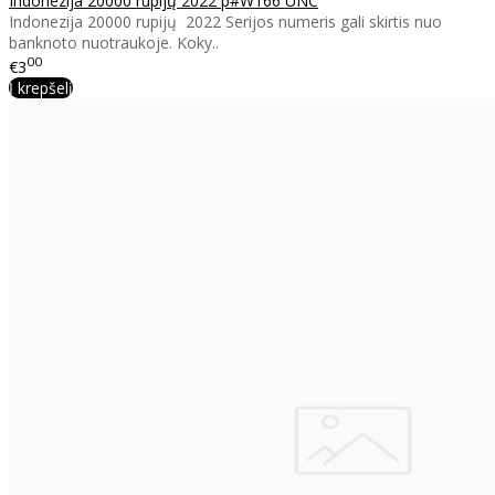
Indonezija 20000 rupijų 2022 p#W166 UNC
Indonezija 20000 rupijų 2022 Serijos numeris gali skirtis nuo
banknoto nuotraukoje. Koky..
00
€3
Į krepšelį