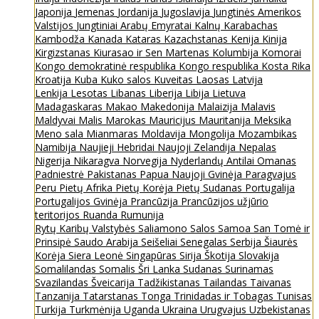
Japonija
Jemenas
Jordanija
Jugoslavija
Jungtinės Amerikos
Valstijos
Jungtiniai Arabų Emyratai
Kalnų Karabachas
Kambodža
Kanada
Kataras
Kazachstanas
Kenija
Kinija
Kirgizstanas
Kiurasao ir Sen Martenas
Kolumbija
Komorai
Kongo demokratinė respublika
Kongo respublika
Kosta Rika
Kroatija
Kuba
Kuko salos
Kuveitas
Laosas
Latvija
Lenkija
Lesotas
Libanas
Liberija
Libija
Lietuva
Madagaskaras
Makao
Makedonija
Malaizija
Malavis
Maldyvai
Malis
Marokas
Mauricijus
Mauritanija
Meksika
Meno sala
Mianmaras
Moldavija
Mongolija
Mozambikas
Namibija
Naujieji Hebridai
Naujoji Zelandija
Nepalas
Nigerija
Nikaragva
Norvegija
Nyderlandų Antilai
Omanas
Padniestrė
Pakistanas
Papua Naujoji Gvinėja
Paragvajus
Peru
Pietų Afrika
Pietų Korėja
Pietų Sudanas
Portugalija
Portugalijos Gvinėja
Prancūzija
Prancūzijos užjūrio
teritorijos
Ruanda
Rumunija
Rytų Karibų Valstybės
Saliamono Salos
Samoa
San Tomė ir
Prinsipė
Saudo Arabija
Seišeliai
Senegalas
Serbija
Šiaurės
Korėja
Siera Leonė
Singapūras
Sirija
Škotija
Slovakija
Somalilandas
Somalis
Šri Lanka
Sudanas
Surinamas
Svazilandas
Šveicarija
Tadžikistanas
Tailandas
Taivanas
Tanzanija
Tatarstanas
Tonga
Trinidadas ir Tobagas
Tunisas
Turkija
Turkmėnija
Uganda
Ukraina
Urugvajus
Uzbekistanas