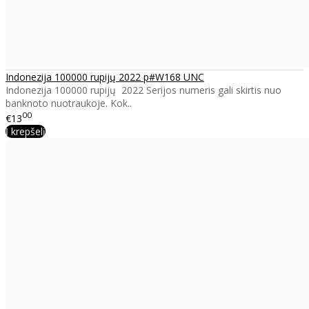
Indonezija 100000 rupijų 2022 p#W168 UNC
Indonezija 100000 rupijų 2022 Serijos numeris gali skirtis nuo
banknoto nuotraukoje. Kok..
00
€13
Į krepšelį