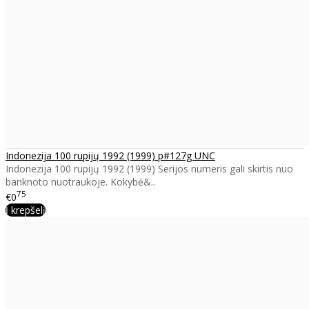
Indonezija 100 rupijų 1992 (1999) p#127g UNC
Indonezija 100 rupijų 1992 (1999) Serijos numeris gali skirtis nuo
banknoto nuotraukoje. Kokybė&..
75
€0
Į krepšelį