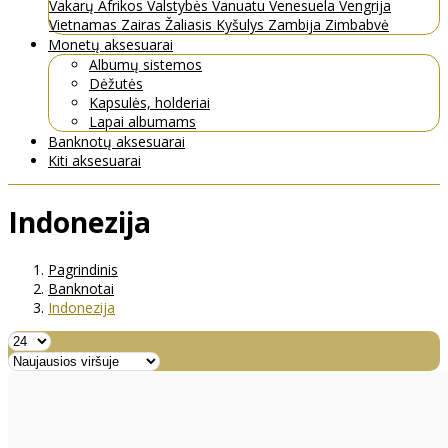
Vakarų Afrikos Valstybės
Vanuatu
Venesuela
Vengrija
Vietnamas
Zairas
Žaliasis Kyšulys
Zambija
Zimbabvė
Monetų aksesuarai
Albumų sistemos
Dėžutės
Kapsulės, holderiai
Lapai albumams
Banknotų aksesuarai
Kiti aksesuarai
Indonezija
Pagrindinis
Banknotai
Indonezija