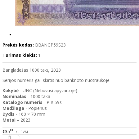
Prekės kodas:
BBANGP59S23
Turimas kiekis:
1
Bangladešas 1000 takų 2023
Serijos numeris gali skirtis nuo banknoto nuotraukoje.
Kokybė
- UNC (Nebuvusi apyvartoje)
Nominalas
- 1000 taka
Katalogo
numeris
- P # 59s
Medžiaga
- Popierius
Dydis
- 160 × 70 mm
Metai
– 2023
00
€35
su PVM