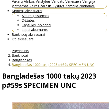
Vakarų Afrikos Valstybės
Vanuatu
Venesuela
Vengrija
Vietnamas
Zairas
Žaliasis Kyšulys
Zambija
Zimbabvė
Monetų aksesuarai
Albumų sistemos
Dėžutės
Kapsulės, holderiai
Lapai albumams
Banknotų aksesuarai
Kiti aksesuarai
Pagrindinis
Banknotai
Bangladešas
Bangladešas 1000 takų 2023 p#59s SPECIMEN UNC
Bangladešas 1000 takų 2023
p#59s SPECIMEN UNC