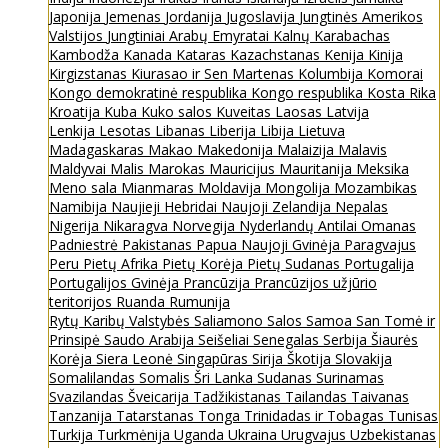
Japonija
Jemenas
Jordanija
Jugoslavija
Jungtinės Amerikos
Valstijos
Jungtiniai Arabų Emyratai
Kalnų Karabachas
Kambodža
Kanada
Kataras
Kazachstanas
Kenija
Kinija
Kirgizstanas
Kiurasao ir Sen Martenas
Kolumbija
Komorai
Kongo demokratinė respublika
Kongo respublika
Kosta Rika
Kroatija
Kuba
Kuko salos
Kuveitas
Laosas
Latvija
Lenkija
Lesotas
Libanas
Liberija
Libija
Lietuva
Madagaskaras
Makao
Makedonija
Malaizija
Malavis
Maldyvai
Malis
Marokas
Mauricijus
Mauritanija
Meksika
Meno sala
Mianmaras
Moldavija
Mongolija
Mozambikas
Namibija
Naujieji Hebridai
Naujoji Zelandija
Nepalas
Nigerija
Nikaragva
Norvegija
Nyderlandų Antilai
Omanas
Padniestrė
Pakistanas
Papua Naujoji Gvinėja
Paragvajus
Peru
Pietų Afrika
Pietų Korėja
Pietų Sudanas
Portugalija
Portugalijos Gvinėja
Prancūzija
Prancūzijos užjūrio
teritorijos
Ruanda
Rumunija
Rytų Karibų Valstybės
Saliamono Salos
Samoa
San Tomė ir
Prinsipė
Saudo Arabija
Seišeliai
Senegalas
Serbija
Šiaurės
Korėja
Siera Leonė
Singapūras
Sirija
Škotija
Slovakija
Somalilandas
Somalis
Šri Lanka
Sudanas
Surinamas
Svazilandas
Šveicarija
Tadžikistanas
Tailandas
Taivanas
Tanzanija
Tatarstanas
Tonga
Trinidadas ir Tobagas
Tunisas
Turkija
Turkmėnija
Uganda
Ukraina
Urugvajus
Uzbekistanas