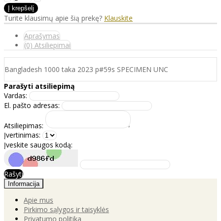
Turite klausimų apie šią prekę?
Klauskite
Aprašymas
(0) Atsiliepimai
Bangladesh 1000 taka 2023 p#59s SPECIMEN UNC
Parašyti atsiliepimą
Vardas:
El. pašto adresas:
Atsiliepimas:
Įvertinimas:
Įveskite saugos kodą:
Rašyti
Informacija
Apie mus
Pirkimo sąlygos ir taisyklės
Privatumo politika