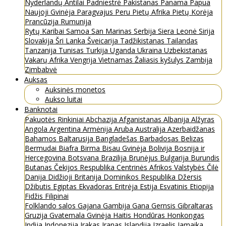
Nyderlandų Antilai
Padniestrė
Pakistanas
Panama
Papua
Naujoji Gvinėja
Paragvajus
Peru
Pietų Afrika
Pietų Korėja
Prancūzija
Rumunija
Rytų Karibai
Samoa
San Marinas
Serbija
Siera Leonė
Sirija
Slovakija
Šri Lanka
Šveicarija
Tadžikistanas
Tailandas
Tanzanija
Tunisas
Turkija
Uganda
Ukraina
Uzbekistanas
Vakarų Afrika
Vengrija
Vietnamas
Žaliasis kyšulys
Zambija
Zimbabvė
Auksas
Auksinės monetos
Aukso luitai
Banknotai
Pakuotės
Rinkiniai
Abchazija
Afganistanas
Albanija
Alžyras
Angola
Argentina
Armėnija
Aruba
Australija
Azerbaidžanas
Bahamos
Baltarusija
Bangladešas
Barbadosas
Belizas
Bermudai
Biafra
Birma
Bisau Gvinėja
Bolivija
Bosnija ir
Hercegovina
Botsvana
Brazilija
Brunėjus
Bulgarija
Burundis
Butanas
Čekijos Respublika
Centrinės Afrikos Valstybės
Čilė
Danija
Didžioji Britanija
Dominikos Respublika
Džersis
Džibutis
Egiptas
Ekvadoras
Eritrėja
Estija
Esvatinis
Etiopija
Fidžis
Filipinai
Folklando salos
Gajana
Gambija
Gana
Gernsis
Gibraltaras
Gruzija
Gvatemala
Gvinėja
Haitis
Hondūras
Honkongas
Indija
Indonezija
Irakas
Iranas
Islandija
Izraelis
Jamaika