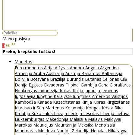
Mano paskyra
00
€0
0
Prekių krepšelis tuščias!
Monetos
Euro monetos
Airija
Alžyras
Andora
Angola
Argentina
Armėnija
Aruba
Australija
Austrija
Bahamos
Baltarusija
Bolivija
Botsvana
Brazilija
Burundis
Butanas
Ceilonas
Čilė
Danija
Egiptas
Ekvadoras
Filipinai
Gambija
Gana
Gibraltaras
Honkongas
Indonezija
Irakas
Italija
Japonija
Jemenas
Jugoslavija
Jungtinė Karalystė
Jungtinės Amerikos Valstijos
Kambodža
Kanada
Kazachstanas
Kinija
Kipras
Kirgizstanas
Kiurasao ir Sen Martenas
Kolumbija
Kongas
Kosta Rika
Kroatija
Kuko salos
Latvija
Lenkija
Lesotas
Liberija
Lietuva
Liuksemburgas
Makedonija
Malaizija
Malavis
Maldyvai
Marokas
Mauricijus
Mauritanija
Meksika
Meno sala
Mianmaras
Moldova
Naujoji Zelandija
Nepalas
Nikaragva