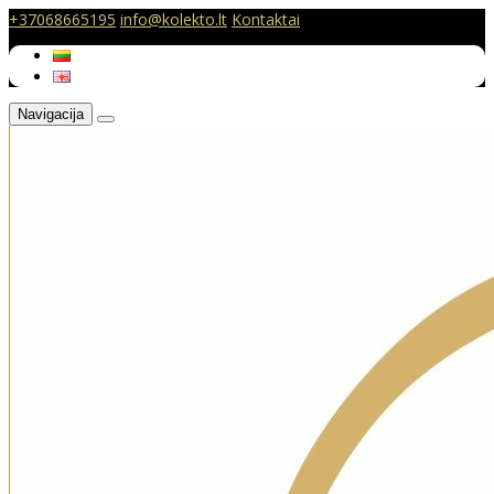
+37068665195
info@kolekto.lt
Kontaktai
Navigacija