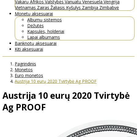
Vakarų Afrikos Valstybės
Vanuatu
Venesuela
Vengrija
Vietnamas
Zairas
Žaliasis Kyšulys
Zambija
Zimbabvė
Monetų aksesuarai
Albumų sistemos
Dėžutės
Kapsulės, holderiai
Lapai albumams
Banknotų aksesuarai
Kiti aksesuarai
Pagrindinis
Monetos
Euro monetos
Austrija 10 eurų 2020 Tvirtybė Ag PROOF
Austrija 10 eurų 2020 Tvirtybė
Ag PROOF