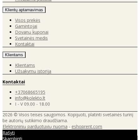
Klientų aptarnavimas
Visos prekės
Gamintojai
Dovanų kuponai
Svetainės medis
Kontaktai
Klientams
Klientams
Užsakymų istorija
Kontaktai
+37068665195
info@kolekto.lt
I - V 09.00 - 18.00
2026 © Visos teisės saugomos. Kopijuoti, platinti svetainės turinį
be autorių sutikimo draudžiama.
Elektroninių parduotuvių nuoma
-
eshoprent.com
Rašyti
Skambinti