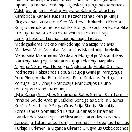
Japonija
Jemenas
Jordanija
Jugoslavija
Jungtinės Amerikos
Valstijos
Jungtiniai Arabų Emyratai
Kalnų Karabachas
Kambodža
Kanada
Kataras
Kazachstanas
Kenija
Kinija
Kirgizstanas
Kiurasao ir Sen Martenas
Kolumbija
Komorai
Kongo demokratinė respublika
Kongo respublika
Kosta Rika
Kroatija
Kuba
Kuko salos
Kuveitas
Laosas
Latvija
Lenkija
Lesotas
Libanas
Liberija
Libija
Lietuva
Madagaskaras
Makao
Makedonija
Malaizija
Malavis
Maldyvai
Malis
Marokas
Mauricijus
Mauritanija
Meksika
Meno sala
Mianmaras
Moldavija
Mongolija
Mozambikas
Namibija
Naujieji Hebridai
Naujoji Zelandija
Nepalas
Nigerija
Nikaragva
Norvegija
Nyderlandų Antilai
Omanas
Padniestrė
Pakistanas
Papua Naujoji Gvinėja
Paragvajus
Peru
Pietų Afrika
Pietų Korėja
Pietų Sudanas
Portugalija
Portugalijos Gvinėja
Prancūzija
Prancūzijos užjūrio
teritorijos
Ruanda
Rumunija
Rytų Karibų Valstybės
Saliamono Salos
Samoa
San Tomė ir
Prinsipė
Saudo Arabija
Seišeliai
Senegalas
Serbija
Šiaurės
Korėja
Siera Leonė
Singapūras
Sirija
Škotija
Slovakija
Somalilandas
Somalis
Šri Lanka
Sudanas
Surinamas
Svazilandas
Šveicarija
Tadžikistanas
Tailandas
Taivanas
Tanzanija
Tatarstanas
Tonga
Trinidadas ir Tobagas
Tunisas
Turkija
Turkmėnija
Uganda
Ukraina
Urugvajus
Uzbekistanas