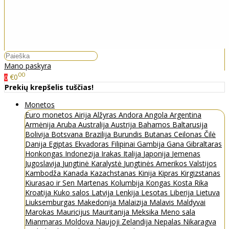
Mano paskyra
00
€0
0
Prekių krepšelis tuščias!
Monetos
Euro monetos
Airija
Alžyras
Andora
Angola
Argentina
Armėnija
Aruba
Australija
Austrija
Bahamos
Baltarusija
Bolivija
Botsvana
Brazilija
Burundis
Butanas
Ceilonas
Čilė
Danija
Egiptas
Ekvadoras
Filipinai
Gambija
Gana
Gibraltaras
Honkongas
Indonezija
Irakas
Italija
Japonija
Jemenas
Jugoslavija
Jungtinė Karalystė
Jungtinės Amerikos Valstijos
Kambodža
Kanada
Kazachstanas
Kinija
Kipras
Kirgizstanas
Kiurasao ir Sen Martenas
Kolumbija
Kongas
Kosta Rika
Kroatija
Kuko salos
Latvija
Lenkija
Lesotas
Liberija
Lietuva
Liuksemburgas
Makedonija
Malaizija
Malavis
Maldyvai
Marokas
Mauricijus
Mauritanija
Meksika
Meno sala
Mianmaras
Moldova
Naujoji Zelandija
Nepalas
Nikaragva