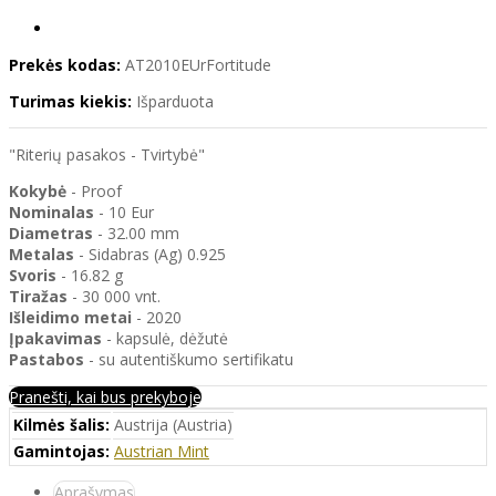
Prekės kodas:
AT2010EUrFortitude
Turimas kiekis:
Išparduota
"Riterių pasakos - Tvirtybė"
Kokybė
- Proof
Nominalas
- 10 Eur
Diametras
- 32.00 mm
Metalas
- Sidabras (Ag) 0.925
Svoris
- 16.82 g
Tiražas
- 30 000 vnt.
Išleidimo metai
- 2020
Įpakavimas
- kapsulė, dėžutė
Pastabos
- su autentiškumo sertifikatu
Pranešti, kai bus prekyboje
Kilmės šalis:
Austrija (Austria)
Gamintojas:
Austrian Mint
Aprašymas