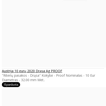
Austrija 10 eurų 2020 Drąsa Ag PROOF
"Riterių pasakos - Drąsa" Kokybė - Proof Nominalas - 10 Eur
Diametras - 32.00 mm Met..