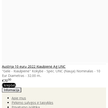
Austrija 10 eurų 2022 Kiaulpienė Ag UNC
"Gėlė - Kiaulpienė" Kokybė - Spec. UNC (Nauja) Nominalas - 10
Eur Diametras - 32.00 m..
00
€70
Į krepšelį
Informacija
Apie mus
Pirkimo sąlygos ir taisyklės
Privatumo politika