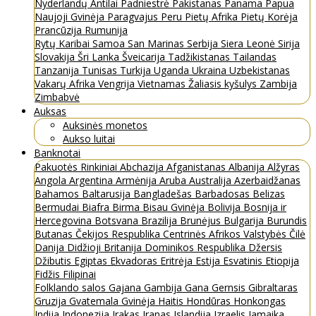
Nyderlandų Antilai
Padniestrė
Pakistanas
Panama
Papua
Naujoji Gvinėja
Paragvajus
Peru
Pietų Afrika
Pietų Korėja
Prancūzija
Rumunija
Rytų Karibai
Samoa
San Marinas
Serbija
Siera Leonė
Sirija
Slovakija
Šri Lanka
Šveicarija
Tadžikistanas
Tailandas
Tanzanija
Tunisas
Turkija
Uganda
Ukraina
Uzbekistanas
Vakarų Afrika
Vengrija
Vietnamas
Žaliasis kyšulys
Zambija
Zimbabvė
Auksas
Auksinės monetos
Aukso luitai
Banknotai
Pakuotės
Rinkiniai
Abchazija
Afganistanas
Albanija
Alžyras
Angola
Argentina
Armėnija
Aruba
Australija
Azerbaidžanas
Bahamos
Baltarusija
Bangladešas
Barbadosas
Belizas
Bermudai
Biafra
Birma
Bisau Gvinėja
Bolivija
Bosnija ir
Hercegovina
Botsvana
Brazilija
Brunėjus
Bulgarija
Burundis
Butanas
Čekijos Respublika
Centrinės Afrikos Valstybės
Čilė
Danija
Didžioji Britanija
Dominikos Respublika
Džersis
Džibutis
Egiptas
Ekvadoras
Eritrėja
Estija
Esvatinis
Etiopija
Fidžis
Filipinai
Folklando salos
Gajana
Gambija
Gana
Gernsis
Gibraltaras
Gruzija
Gvatemala
Gvinėja
Haitis
Hondūras
Honkongas
Indija
Indonezija
Irakas
Iranas
Islandija
Izraelis
Jamaika