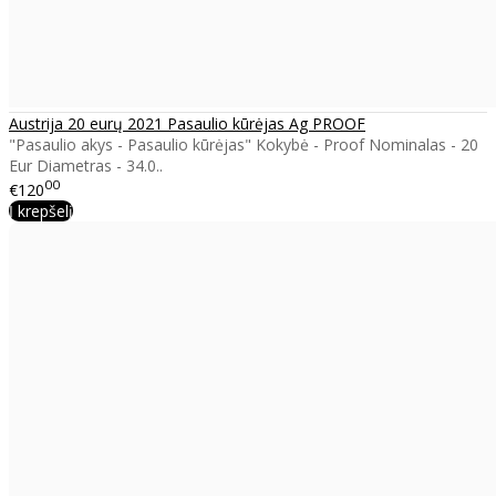
Austrija 20 eurų 2021 Pasaulio kūrėjas Ag PROOF
"Pasaulio akys - Pasaulio kūrėjas" Kokybė - Proof Nominalas - 20
Eur Diametras - 34.0..
00
€120
Į krepšelį