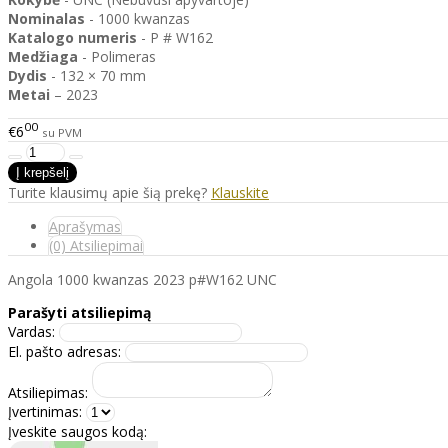
Nominalas
- 1000 kwanzas
Katalogo
numeris
- P # W162
Medžiaga
- Polimeras
Dydis
- 132 × 70 mm
Metai
– 2023
00
€6
su PVM
Turite klausimų apie šią prekę?
Klauskite
Aprašymas
(0) Atsiliepimai
Angola 1000 kwanzas 2023 p#W162 UNC
Parašyti atsiliepimą
Vardas:
El. pašto adresas:
Atsiliepimas:
Įvertinimas:
Įveskite saugos kodą: