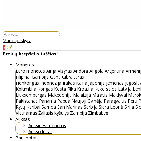
Mano paskyra
00
€0
0
Prekių krepšelis tuščias!
Monetos
Euro monetos
Airija
Alžyras
Andora
Angola
Argentina
Armėni
Filipinai
Gambija
Gana
Gibraltaras
Honkongas
Indonezija
Irakas
Italija
Japonija
Jemenas
Jugosla
Kolumbija
Kongas
Kosta Rika
Kroatija
Kuko salos
Latvija
Len
Liuksemburgas
Makedonija
Malaizija
Malavis
Maldyvai
Maro
Pakistanas
Panama
Papua Naujoji Gvinėja
Paragvajus
Peru
P
Rytų Karibai
Samoa
San Marinas
Serbija
Siera Leonė
Sirija
Sl
Vietnamas
Žaliasis kyšulys
Zambija
Zimbabvė
Auksas
Auksinės monetos
Aukso luitai
Banknotai