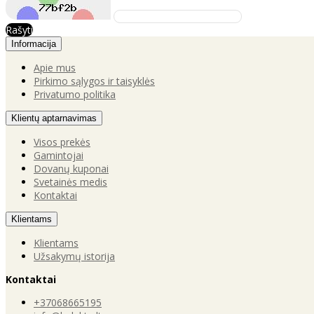
Rašyti
Informacija
Apie mus
Pirkimo sąlygos ir taisyklės
Privatumo politika
Klientų aptarnavimas
Visos prekės
Gamintojai
Dovanų kuponai
Svetainės medis
Kontaktai
Klientams
Klientams
Užsakymų istorija
Kontaktai
+37068665195