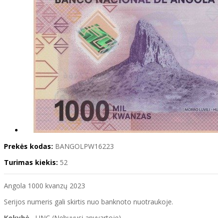
Prekės kodas:
BANGOLPW16223
Turimas kiekis:
52
Angola 1000 kvanzų 2023
Serijos numeris gali skirtis nuo banknoto nuotraukoje.
Kokybė
- UNC (Nebuvusi apyvartoje)