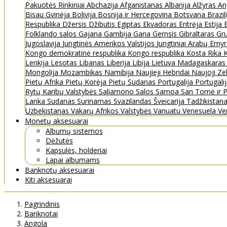
Pakuotės
Rinkiniai
Abchazija
Afganistanas
Albanija
Alžyras
An
Bisau Gvinėja
Bolivija
Bosnija ir Hercegovina
Botsvana
Brazil
Respublika
Džersis
Džibutis
Egiptas
Ekvadoras
Eritrėja
Estija
Folklando salos
Gajana
Gambija
Gana
Gernsis
Gibraltaras
Gru
Jugoslavija
Jungtinės Amerikos Valstijos
Jungtiniai Arabų Emy
Kongo demokratinė respublika
Kongo respublika
Kosta Rika
K
Lenkija
Lesotas
Libanas
Liberija
Libija
Lietuva
Madagaskara
Mongolija
Mozambikas
Namibija
Naujieji Hebridai
Naujoji Ze
Pietų Afrika
Pietų Korėja
Pietų Sudanas
Portugalija
Portugali
Rytų Karibų Valstybės
Saliamono Salos
Samoa
San Tomė ir P
Lanka
Sudanas
Surinamas
Svazilandas
Šveicarija
Tadžikistan
Uzbekistanas
Vakarų Afrikos Valstybės
Vanuatu
Venesuela
Ve
Monetų aksesuarai
Albumų sistemos
Dėžutės
Kapsulės, holderiai
Lapai albumams
Banknotų aksesuarai
Kiti aksesuarai
Pagrindinis
Banknotai
Angola