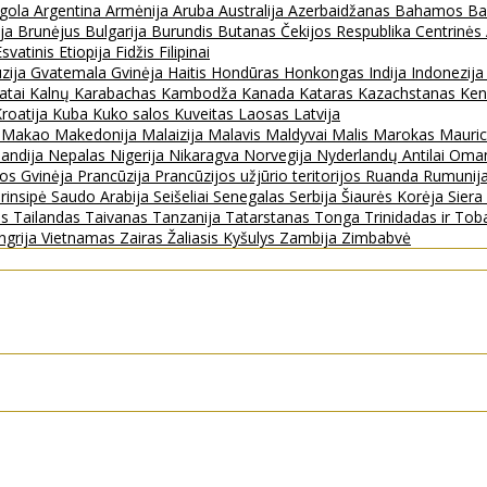
gola
Argentina
Armėnija
Aruba
Australija
Azerbaidžanas
Bahamos
Ba
ija
Brunėjus
Bulgarija
Burundis
Butanas
Čekijos Respublika
Centrinės
Esvatinis
Etiopija
Fidžis
Filipinai
zija
Gvatemala
Gvinėja
Haitis
Hondūras
Honkongas
Indija
Indonezij
ratai
Kalnų Karabachas
Kambodža
Kanada
Kataras
Kazachstanas
Ken
roatija
Kuba
Kuko salos
Kuveitas
Laosas
Latvija
s
Makao
Makedonija
Malaizija
Malavis
Maldyvai
Malis
Marokas
Mauric
landija
Nepalas
Nigerija
Nikaragva
Norvegija
Nyderlandų Antilai
Oma
jos Gvinėja
Prancūzija
Prancūzijos užjūrio teritorijos
Ruanda
Rumunij
rinsipė
Saudo Arabija
Seišeliai
Senegalas
Serbija
Šiaurės Korėja
Sier
as
Tailandas
Taivanas
Tanzanija
Tatarstanas
Tonga
Trinidadas ir To
ngrija
Vietnamas
Zairas
Žaliasis Kyšulys
Zambija
Zimbabvė