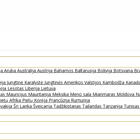
ja
Aruba
Australija
Austrija
Bahamos
Baltarusija
Bolivija
Botsvana
Bra
vija
Jungtinė Karalystė
Jungtinės Amerikos Valstijos
Kambodža
Kanad
kija
Lesotas
Liberija
Lietuva
kas
Mauricijus
Mauritanija
Meksika
Meno sala
Mianmaras
Moldova
Na
ietų Afrika
Pietų Korėja
Prancūzija
Rumunija
ovakija
Šri Lanka
Šveicarija
Tadžikistanas
Tailandas
Tanzanija
Tunisa