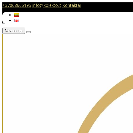
+37068665195
info@kolekto.lt
Kontaktai
Navigacija