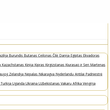
zilija
Burundis
Butanas
Ceilonas
Čilė
Danija
Egiptas
Ekvadoras
a
Kazachstanas
Kinija
Kipras
Kirgizstanas
Kiurasao ir Sen Martenas
ujoji Zelandija
Nepalas
Nikaragva
Nyderlandų Antilai
Padniestrė
s
Turkija
Uganda
Ukraina
Uzbekistanas
Vakarų Afrika
Vengrija