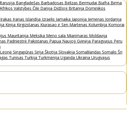
ltarusija
Bangladešas
Barbadosas
Belizas
Bermudai
Biafra
Birma
 Afrikos Valstybės
Čilė
Danija
Didžioji Britanija
Dominikos
a
Irakas
Iranas
Islandija
Izraelis
Jamaika
Japonija
Jemenas
Jordanija
ija
Kinija
Kirgizstanas
Kiurasao ir Sen Martenas
Kolumbija
Komorai
ijus
Mauritanija
Meksika
Meno sala
Mianmaras
Moldavija
nas
Padniestrė
Pakistanas
Papua Naujoji Gvinėja
Paragvajus
Peru
a
a Leonė
Singapūras
Sirija
Škotija
Slovakija
Somalilandas
Somalis
Šri
bagas
Tunisas
Turkija
Turkmėnija
Uganda
Ukraina
Urugvajus