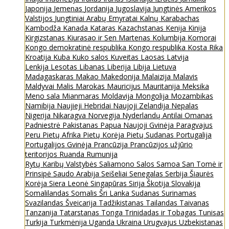
Japonija
Jemenas
Jordanija
Jugoslavija
Jungtinės Amerikos
Valstijos
Jungtiniai Arabų Emyratai
Kalnų Karabachas
Kambodža
Kanada
Kataras
Kazachstanas
Kenija
Kinija
Kirgizstanas
Kiurasao ir Sen Martenas
Kolumbija
Komorai
Kongo demokratinė respublika
Kongo respublika
Kosta Rika
Kroatija
Kuba
Kuko salos
Kuveitas
Laosas
Latvija
Lenkija
Lesotas
Libanas
Liberija
Libija
Lietuva
Madagaskaras
Makao
Makedonija
Malaizija
Malavis
Maldyvai
Malis
Marokas
Mauricijus
Mauritanija
Meksika
Meno sala
Mianmaras
Moldavija
Mongolija
Mozambikas
Namibija
Naujieji Hebridai
Naujoji Zelandija
Nepalas
Nigerija
Nikaragva
Norvegija
Nyderlandų Antilai
Omanas
Padniestrė
Pakistanas
Papua Naujoji Gvinėja
Paragvajus
Peru
Pietų Afrika
Pietų Korėja
Pietų Sudanas
Portugalija
Portugalijos Gvinėja
Prancūzija
Prancūzijos užjūrio
teritorijos
Ruanda
Rumunija
Rytų Karibų Valstybės
Saliamono Salos
Samoa
San Tomė ir
Prinsipė
Saudo Arabija
Seišeliai
Senegalas
Serbija
Šiaurės
Korėja
Siera Leonė
Singapūras
Sirija
Škotija
Slovakija
Somalilandas
Somalis
Šri Lanka
Sudanas
Surinamas
Svazilandas
Šveicarija
Tadžikistanas
Tailandas
Taivanas
Tanzanija
Tatarstanas
Tonga
Trinidadas ir Tobagas
Tunisas
Turkija
Turkmėnija
Uganda
Ukraina
Urugvajus
Uzbekistanas