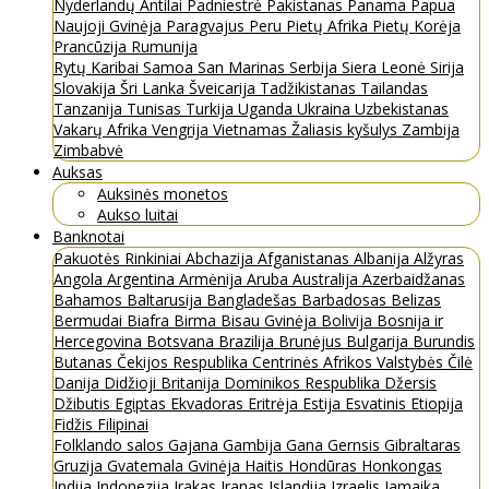
Nyderlandų Antilai
Padniestrė
Pakistanas
Panama
Papua
Naujoji Gvinėja
Paragvajus
Peru
Pietų Afrika
Pietų Korėja
Prancūzija
Rumunija
Rytų Karibai
Samoa
San Marinas
Serbija
Siera Leonė
Sirija
Slovakija
Šri Lanka
Šveicarija
Tadžikistanas
Tailandas
Tanzanija
Tunisas
Turkija
Uganda
Ukraina
Uzbekistanas
Vakarų Afrika
Vengrija
Vietnamas
Žaliasis kyšulys
Zambija
Zimbabvė
Auksas
Auksinės monetos
Aukso luitai
Banknotai
Pakuotės
Rinkiniai
Abchazija
Afganistanas
Albanija
Alžyras
Angola
Argentina
Armėnija
Aruba
Australija
Azerbaidžanas
Bahamos
Baltarusija
Bangladešas
Barbadosas
Belizas
Bermudai
Biafra
Birma
Bisau Gvinėja
Bolivija
Bosnija ir
Hercegovina
Botsvana
Brazilija
Brunėjus
Bulgarija
Burundis
Butanas
Čekijos Respublika
Centrinės Afrikos Valstybės
Čilė
Danija
Didžioji Britanija
Dominikos Respublika
Džersis
Džibutis
Egiptas
Ekvadoras
Eritrėja
Estija
Esvatinis
Etiopija
Fidžis
Filipinai
Folklando salos
Gajana
Gambija
Gana
Gernsis
Gibraltaras
Gruzija
Gvatemala
Gvinėja
Haitis
Hondūras
Honkongas
Indija
Indonezija
Irakas
Iranas
Islandija
Izraelis
Jamaika