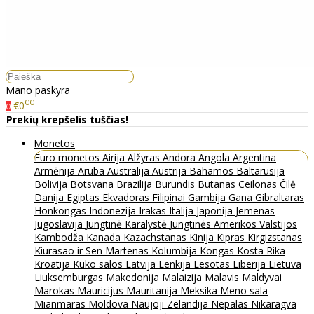
Mano paskyra
00
€0
0
Prekių krepšelis tuščias!
Monetos
Euro monetos
Airija
Alžyras
Andora
Angola
Argentina
Armėnija
Aruba
Australija
Austrija
Bahamos
Baltarusija
Bolivija
Botsvana
Brazilija
Burundis
Butanas
Ceilonas
Čilė
Danija
Egiptas
Ekvadoras
Filipinai
Gambija
Gana
Gibraltaras
Honkongas
Indonezija
Irakas
Italija
Japonija
Jemenas
Jugoslavija
Jungtinė Karalystė
Jungtinės Amerikos Valstijos
Kambodža
Kanada
Kazachstanas
Kinija
Kipras
Kirgizstanas
Kiurasao ir Sen Martenas
Kolumbija
Kongas
Kosta Rika
Kroatija
Kuko salos
Latvija
Lenkija
Lesotas
Liberija
Lietuva
Liuksemburgas
Makedonija
Malaizija
Malavis
Maldyvai
Marokas
Mauricijus
Mauritanija
Meksika
Meno sala
Mianmaras
Moldova
Naujoji Zelandija
Nepalas
Nikaragva