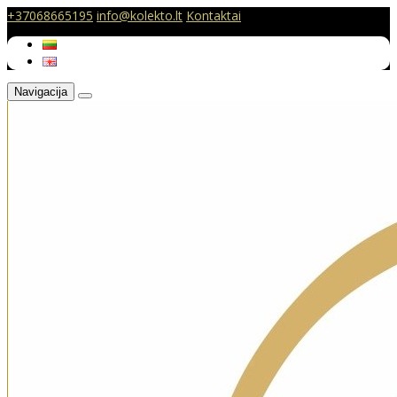
+37068665195
info@kolekto.lt
Kontaktai
Navigacija