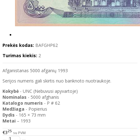
Prekės kodas:
BAFGHP62
Turimas kiekis:
2
Afganistanas 5000 afganių 1993
Serijos numeris gali skirtis nuo banknoto nuotraukoje.
Kokybė
- UNC (Nebuvusi apyvartoje)
Nominalas
- 5000 afghanis
Katalogo
numeris
- P # 62
Medžiaga
- Popierius
Dydis
- 165 × 73 mm
Metai
– 1993
25
€3
su PVM