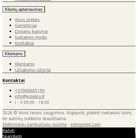
Klientų aptarnavimas
Visos prekės
Gamintojai
Dovanų kuponai
Svetainės medis
Kontaktai
Klientams
Klientams
Užsakymų istorija
Kontaktai
+37068665195
info@kolekto.lt
I - V 09.00 - 18.00
2026 © Visos teisės saugomos. Kopijuoti, platinti svetainės turinį
be autorių sutikimo draudžiama.
Elektroninių parduotuvių nuoma
-
eshoprent.com
Rašyti
Skambinti