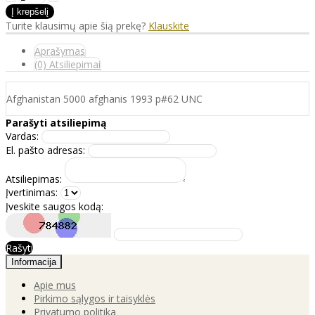
Turite klausimų apie šią prekę?
Klauskite
Aprašymas
(0) Atsiliepimai
Afghanistan 5000 afghanis 1993 p#62 UNC
Parašyti atsiliepimą
Vardas:
El. pašto adresas:
Atsiliepimas:
Įvertinimas:
Įveskite saugos kodą:
Rašyti
Informacija
Apie mus
Pirkimo sąlygos ir taisyklės
Privatumo politika