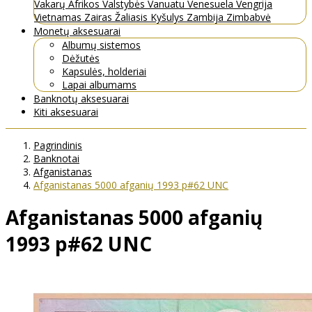
Vakarų Afrikos Valstybės
Vanuatu
Venesuela
Vengrija
Vietnamas
Zairas
Žaliasis Kyšulys
Zambija
Zimbabvė
Monetų aksesuarai
Albumų sistemos
Dėžutės
Kapsulės, holderiai
Lapai albumams
Banknotų aksesuarai
Kiti aksesuarai
Pagrindinis
Banknotai
Afganistanas
Afganistanas 5000 afganių 1993 p#62 UNC
Afganistanas 5000 afganių
1993 p#62 UNC