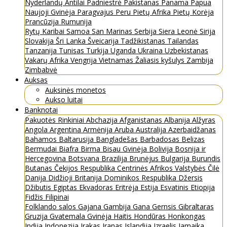
Nyderlandų Antilai
Padniestrė
Pakistanas
Panama
Papua
Naujoji Gvinėja
Paragvajus
Peru
Pietų Afrika
Pietų Korėja
Prancūzija
Rumunija
Rytų Karibai
Samoa
San Marinas
Serbija
Siera Leonė
Sirija
Slovakija
Šri Lanka
Šveicarija
Tadžikistanas
Tailandas
Tanzanija
Tunisas
Turkija
Uganda
Ukraina
Uzbekistanas
Vakarų Afrika
Vengrija
Vietnamas
Žaliasis kyšulys
Zambija
Zimbabvė
Auksas
Auksinės monetos
Aukso luitai
Banknotai
Pakuotės
Rinkiniai
Abchazija
Afganistanas
Albanija
Alžyras
Angola
Argentina
Armėnija
Aruba
Australija
Azerbaidžanas
Bahamos
Baltarusija
Bangladešas
Barbadosas
Belizas
Bermudai
Biafra
Birma
Bisau Gvinėja
Bolivija
Bosnija ir
Hercegovina
Botsvana
Brazilija
Brunėjus
Bulgarija
Burundis
Butanas
Čekijos Respublika
Centrinės Afrikos Valstybės
Čilė
Danija
Didžioji Britanija
Dominikos Respublika
Džersis
Džibutis
Egiptas
Ekvadoras
Eritrėja
Estija
Esvatinis
Etiopija
Fidžis
Filipinai
Folklando salos
Gajana
Gambija
Gana
Gernsis
Gibraltaras
Gruzija
Gvatemala
Gvinėja
Haitis
Hondūras
Honkongas
Indija
Indonezija
Irakas
Iranas
Islandija
Izraelis
Jamaika