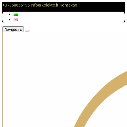
+37068665195
info@kolekto.lt
Kontaktai
Navigacija