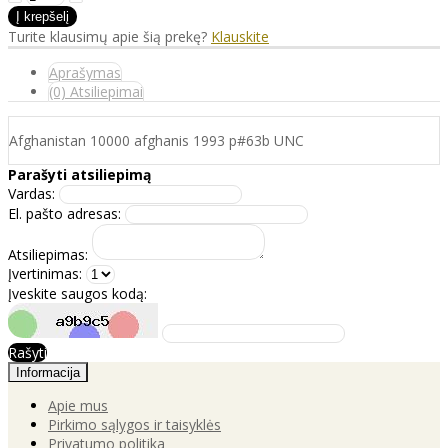
Turite klausimų apie šią prekę?
Klauskite
Aprašymas
(0) Atsiliepimai
Afghanistan 10000 afghanis 1993 p#63b UNC
Parašyti atsiliepimą
Vardas:
El. pašto adresas:
Atsiliepimas:
Įvertinimas:
Įveskite saugos kodą:
Rašyti
Informacija
Apie mus
Pirkimo sąlygos ir taisyklės
Privatumo politika