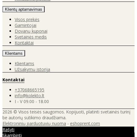
Klientų aptarnavimas
Visos prekės
Gamintojai
Dovanų kuponai
Svetainės medis
Kontaktai
Klientams
Klientams
Užsakymų istorija
Kontaktai
+37068665195
info@kolekto.lt
I - V 09.00 - 18.00
2026 © Visos teisės saugomos. Kopijuoti, platinti svetainės turinį
be autorių sutikimo draudžiama.
Elektroninių parduotuvių nuoma
-
eshoprent.com
Rašyti
Skambinti