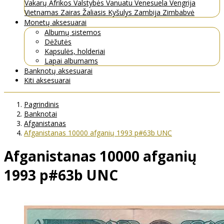
Vakarų Afrikos Valstybės
Vanuatu
Venesuela
Vengrija
Vietnamas
Zairas
Žaliasis Kyšulys
Zambija
Zimbabvė
Monetų aksesuarai
Albumų sistemos
Dėžutės
Kapsulės, holderiai
Lapai albumams
Banknotų aksesuarai
Kiti aksesuarai
Pagrindinis
Banknotai
Afganistanas
Afganistanas 10000 afganių 1993 p#63b UNC
Afganistanas 10000 afganių
1993 p#63b UNC