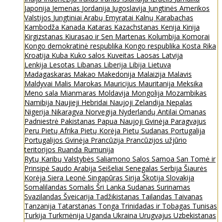
Japonija
Jemenas
Jordanija
Jugoslavija
Jungtinės Amerikos
Valstijos
Jungtiniai Arabų Emyratai
Kalnų Karabachas
Kambodža
Kanada
Kataras
Kazachstanas
Kenija
Kinija
Kirgizstanas
Kiurasao ir Sen Martenas
Kolumbija
Komorai
Kongo demokratinė respublika
Kongo respublika
Kosta Rika
Kroatija
Kuba
Kuko salos
Kuveitas
Laosas
Latvija
Lenkija
Lesotas
Libanas
Liberija
Libija
Lietuva
Madagaskaras
Makao
Makedonija
Malaizija
Malavis
Maldyvai
Malis
Marokas
Mauricijus
Mauritanija
Meksika
Meno sala
Mianmaras
Moldavija
Mongolija
Mozambikas
Namibija
Naujieji Hebridai
Naujoji Zelandija
Nepalas
Nigerija
Nikaragva
Norvegija
Nyderlandų Antilai
Omanas
Padniestrė
Pakistanas
Papua Naujoji Gvinėja
Paragvajus
Peru
Pietų Afrika
Pietų Korėja
Pietų Sudanas
Portugalija
Portugalijos Gvinėja
Prancūzija
Prancūzijos užjūrio
teritorijos
Ruanda
Rumunija
Rytų Karibų Valstybės
Saliamono Salos
Samoa
San Tomė ir
Prinsipė
Saudo Arabija
Seišeliai
Senegalas
Serbija
Šiaurės
Korėja
Siera Leonė
Singapūras
Sirija
Škotija
Slovakija
Somalilandas
Somalis
Šri Lanka
Sudanas
Surinamas
Svazilandas
Šveicarija
Tadžikistanas
Tailandas
Taivanas
Tanzanija
Tatarstanas
Tonga
Trinidadas ir Tobagas
Tunisas
Turkija
Turkmėnija
Uganda
Ukraina
Urugvajus
Uzbekistanas