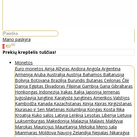
Mano paskyra
00
€0
0
Prekių krepšelis tuščias!
Monetos
Euro monetos
Airija
Alžyras
Andora
Angola
Argentina
Armėnija
Aruba
Australija
Austrija
Bahamos
Baltarusija
Bolivija
Botsvana
Brazilija
Burundis
Butanas
Ceilonas
Čilė
Danija
Egiptas
Ekvadoras
Filipinai
Gambija
Gana
Gibraltaras
Honkongas
Indonezija
Irakas
Italija
Japonija
Jemenas
Jugoslavija
Jungtinė Karalystė
Jungtinės Amerikos Valstijos
Kambodža
Kanada
Kazachstanas
Kinija
Kipras
Kirgizstanas
Kiurasao ir Sen Martenas
Kolumbija
Kongas
Kosta Rika
Kroatija
Kuko salos
Latvija
Lenkija
Lesotas
Liberija
Lietuva
Liuksemburgas
Makedonija
Malaizija
Malavis
Maldyvai
Marokas
Mauricijus
Mauritanija
Meksika
Meno sala
Mianmaras
Moldova
Naujoji Zelandija
Nepalas
Nikaragva