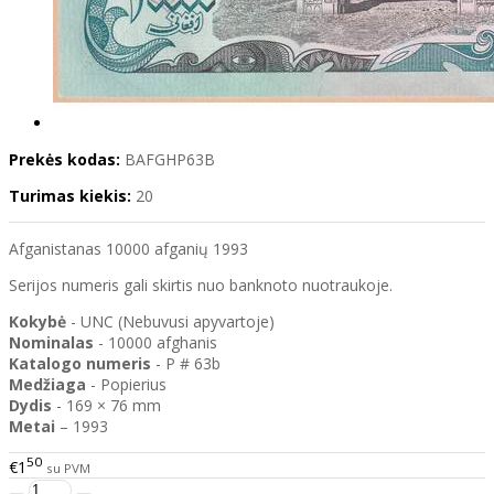
Prekės kodas:
BAFGHP63B
Turimas kiekis:
20
Afganistanas 10000 afganių 1993
Serijos numeris gali skirtis nuo banknoto nuotraukoje.
Kokybė
- UNC (Nebuvusi apyvartoje)
Nominalas
- 10000 afghanis
Katalogo
numeris
- P # 63b
Medžiaga
- Popierius
Dydis
- 169 × 76 mm
Metai
– 1993
50
€1
su PVM