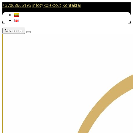
+37068665195
info@kolekto.lt
Kontaktai
Navigacija