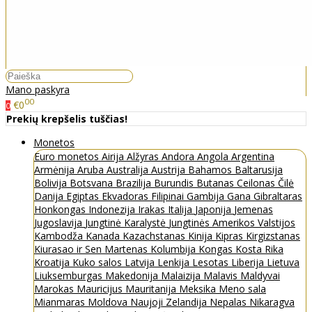
Mano paskyra
00
€0
0
Prekių krepšelis tuščias!
Monetos
Euro monetos
Airija
Alžyras
Andora
Angola
Argentina
Armėnija
Aruba
Australija
Austrija
Bahamos
Baltarusija
Bolivija
Botsvana
Brazilija
Burundis
Butanas
Ceilonas
Čilė
Danija
Egiptas
Ekvadoras
Filipinai
Gambija
Gana
Gibraltaras
Honkongas
Indonezija
Irakas
Italija
Japonija
Jemenas
Jugoslavija
Jungtinė Karalystė
Jungtinės Amerikos Valstijos
Kambodža
Kanada
Kazachstanas
Kinija
Kipras
Kirgizstanas
Kiurasao ir Sen Martenas
Kolumbija
Kongas
Kosta Rika
Kroatija
Kuko salos
Latvija
Lenkija
Lesotas
Liberija
Lietuva
Liuksemburgas
Makedonija
Malaizija
Malavis
Maldyvai
Marokas
Mauricijus
Mauritanija
Meksika
Meno sala
Mianmaras
Moldova
Naujoji Zelandija
Nepalas
Nikaragva