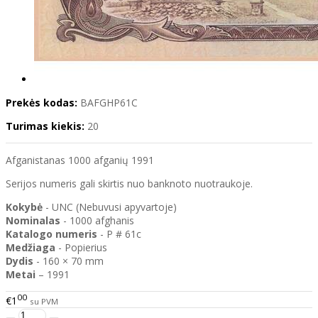
Prekės kodas:
BAFGHP61C
Turimas kiekis:
20
Afganistanas 1000 afganių 1991
Serijos numeris gali skirtis nuo banknoto nuotraukoje.
Kokybė
- UNC (Nebuvusi apyvartoje)
Nominalas
- 1000 afghanis
Katalogo
numeris
- P # 61c
Medžiaga
- Popierius
Dydis
- 160 × 70 mm
Metai
– 1991
00
€1
su PVM