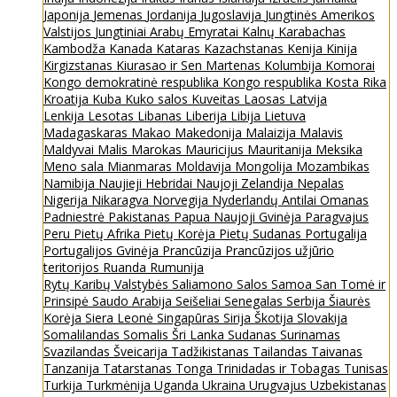
Japonija
Jemenas
Jordanija
Jugoslavija
Jungtinės Amerikos
Valstijos
Jungtiniai Arabų Emyratai
Kalnų Karabachas
Kambodža
Kanada
Kataras
Kazachstanas
Kenija
Kinija
Kirgizstanas
Kiurasao ir Sen Martenas
Kolumbija
Komorai
Kongo demokratinė respublika
Kongo respublika
Kosta Rika
Kroatija
Kuba
Kuko salos
Kuveitas
Laosas
Latvija
Lenkija
Lesotas
Libanas
Liberija
Libija
Lietuva
Madagaskaras
Makao
Makedonija
Malaizija
Malavis
Maldyvai
Malis
Marokas
Mauricijus
Mauritanija
Meksika
Meno sala
Mianmaras
Moldavija
Mongolija
Mozambikas
Namibija
Naujieji Hebridai
Naujoji Zelandija
Nepalas
Nigerija
Nikaragva
Norvegija
Nyderlandų Antilai
Omanas
Padniestrė
Pakistanas
Papua Naujoji Gvinėja
Paragvajus
Peru
Pietų Afrika
Pietų Korėja
Pietų Sudanas
Portugalija
Portugalijos Gvinėja
Prancūzija
Prancūzijos užjūrio
teritorijos
Ruanda
Rumunija
Rytų Karibų Valstybės
Saliamono Salos
Samoa
San Tomė ir
Prinsipė
Saudo Arabija
Seišeliai
Senegalas
Serbija
Šiaurės
Korėja
Siera Leonė
Singapūras
Sirija
Škotija
Slovakija
Somalilandas
Somalis
Šri Lanka
Sudanas
Surinamas
Svazilandas
Šveicarija
Tadžikistanas
Tailandas
Taivanas
Tanzanija
Tatarstanas
Tonga
Trinidadas ir Tobagas
Tunisas
Turkija
Turkmėnija
Uganda
Ukraina
Urugvajus
Uzbekistanas