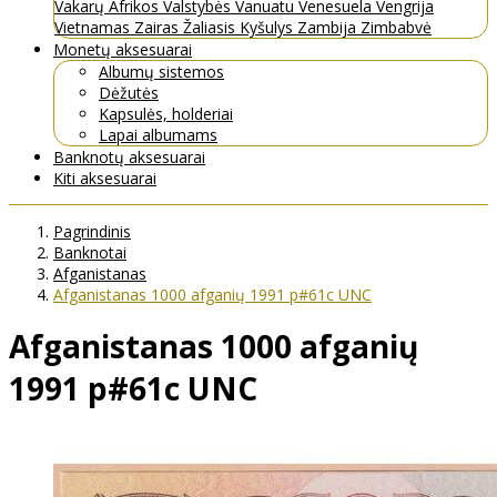
Vakarų Afrikos Valstybės
Vanuatu
Venesuela
Vengrija
Vietnamas
Zairas
Žaliasis Kyšulys
Zambija
Zimbabvė
Monetų aksesuarai
Albumų sistemos
Dėžutės
Kapsulės, holderiai
Lapai albumams
Banknotų aksesuarai
Kiti aksesuarai
Pagrindinis
Banknotai
Afganistanas
Afganistanas 1000 afganių 1991 p#61c UNC
Afganistanas 1000 afganių
1991 p#61c UNC