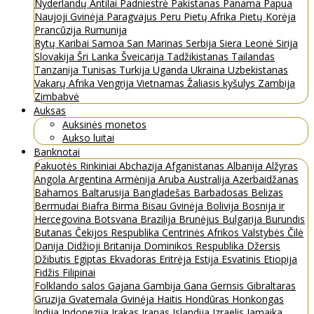
Nyderlandų Antilai
Padniestrė
Pakistanas
Panama
Papua
Naujoji Gvinėja
Paragvajus
Peru
Pietų Afrika
Pietų Korėja
Prancūzija
Rumunija
Rytų Karibai
Samoa
San Marinas
Serbija
Siera Leonė
Sirija
Slovakija
Šri Lanka
Šveicarija
Tadžikistanas
Tailandas
Tanzanija
Tunisas
Turkija
Uganda
Ukraina
Uzbekistanas
Vakarų Afrika
Vengrija
Vietnamas
Žaliasis kyšulys
Zambija
Zimbabvė
Auksas
Auksinės monetos
Aukso luitai
Banknotai
Pakuotės
Rinkiniai
Abchazija
Afganistanas
Albanija
Alžyras
Angola
Argentina
Armėnija
Aruba
Australija
Azerbaidžanas
Bahamos
Baltarusija
Bangladešas
Barbadosas
Belizas
Bermudai
Biafra
Birma
Bisau Gvinėja
Bolivija
Bosnija ir
Hercegovina
Botsvana
Brazilija
Brunėjus
Bulgarija
Burundis
Butanas
Čekijos Respublika
Centrinės Afrikos Valstybės
Čilė
Danija
Didžioji Britanija
Dominikos Respublika
Džersis
Džibutis
Egiptas
Ekvadoras
Eritrėja
Estija
Esvatinis
Etiopija
Fidžis
Filipinai
Folklando salos
Gajana
Gambija
Gana
Gernsis
Gibraltaras
Gruzija
Gvatemala
Gvinėja
Haitis
Hondūras
Honkongas
Indija
Indonezija
Irakas
Iranas
Islandija
Izraelis
Jamaika