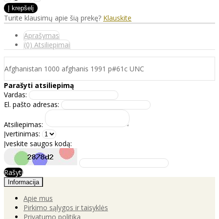
Turite klausimų apie šią prekę?
Klauskite
Aprašymas
(0) Atsiliepimai
Afghanistan 1000 afghanis 1991 p#61c UNC
Parašyti atsiliepimą
Vardas:
El. pašto adresas:
Atsiliepimas:
Įvertinimas:
Įveskite saugos kodą:
Rašyti
Informacija
Apie mus
Pirkimo sąlygos ir taisyklės
Privatumo politika