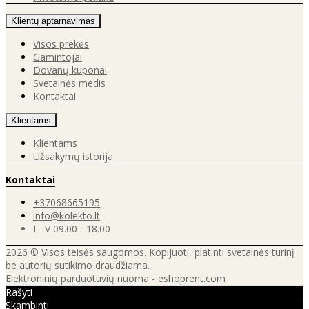
Klientų aptarnavimas
Visos prekės
Gamintojai
Dovanų kuponai
Svetainės medis
Kontaktai
Klientams
Klientams
Užsakymų istorija
Kontaktai
+37068665195
info@kolekto.lt
I - V 09.00 - 18.00
2026 © Visos teisės saugomos. Kopijuoti, platinti svetainės turinį
be autorių sutikimo draudžiama.
Elektroninių parduotuvių nuoma
-
eshoprent.com
Rašyti
Skambinti