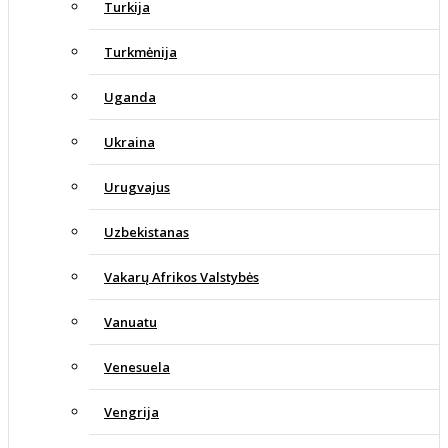
Turkija
Turkmėnija
Uganda
Ukraina
Urugvajus
Uzbekistanas
Vakarų Afrikos Valstybės
Vanuatu
Venesuela
Vengrija