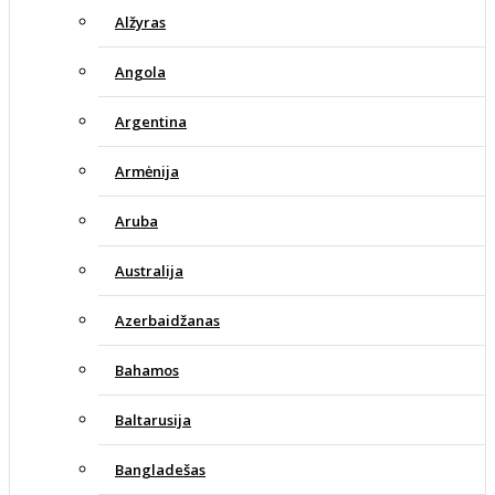
Alžyras
Angola
Argentina
Armėnija
Aruba
Australija
Azerbaidžanas
Bahamos
Baltarusija
Bangladešas