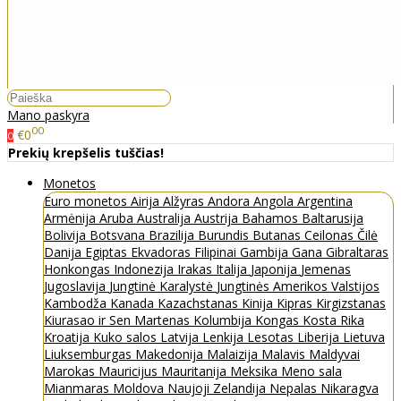
Mano paskyra
00
€0
0
Prekių krepšelis tuščias!
Monetos
Euro monetos
Airija
Alžyras
Andora
Angola
Argentina
Armėnija
Aruba
Australija
Austrija
Bahamos
Baltarusija
Bolivija
Botsvana
Brazilija
Burundis
Butanas
Ceilonas
Čilė
Danija
Egiptas
Ekvadoras
Filipinai
Gambija
Gana
Gibraltaras
Honkongas
Indonezija
Irakas
Italija
Japonija
Jemenas
Jugoslavija
Jungtinė Karalystė
Jungtinės Amerikos Valstijos
Kambodža
Kanada
Kazachstanas
Kinija
Kipras
Kirgizstanas
Kiurasao ir Sen Martenas
Kolumbija
Kongas
Kosta Rika
Kroatija
Kuko salos
Latvija
Lenkija
Lesotas
Liberija
Lietuva
Liuksemburgas
Makedonija
Malaizija
Malavis
Maldyvai
Marokas
Mauricijus
Mauritanija
Meksika
Meno sala
Mianmaras
Moldova
Naujoji Zelandija
Nepalas
Nikaragva