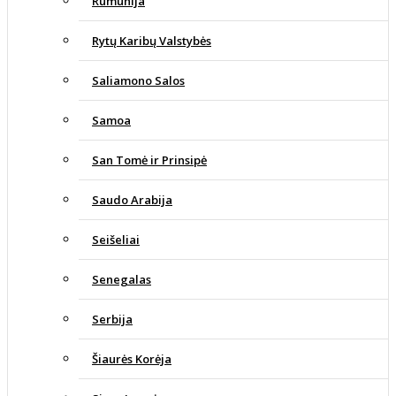
Rumunija
Rytų Karibų Valstybės
Saliamono Salos
Samoa
San Tomė ir Prinsipė
Saudo Arabija
Seišeliai
Senegalas
Serbija
Šiaurės Korėja