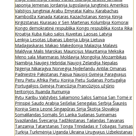
Japonija
Jemenas
Jordanija
Jugoslavija
Jungtinės Amerikos
Valstijos
Jungtiniai Arabų Emyratai
Kalnų Karabachas
Kambodža
Kanada
Kataras
Kazachstanas
Kenija
Kinija
Kirgizstanas
Kiurasao ir Sen Martenas
Kolumbija
Komorai
Kongo demokratinė respublika
Kongo respublika
Kosta Rika
Kroatija
Kuba
Kuko salos
Kuveitas
Laosas
Latvija
Lenkija
Lesotas
Libanas
Liberija
Libija
Lietuva
Madagaskaras
Makao
Makedonija
Malaizija
Malavis
Maldyvai
Malis
Marokas
Mauricijus
Mauritanija
Meksika
Meno sala
Mianmaras
Moldavija
Mongolija
Mozambikas
Namibija
Naujieji Hebridai
Naujoji Zelandija
Nepalas
Nigerija
Nikaragva
Norvegija
Nyderlandų Antilai
Omanas
Padniestrė
Pakistanas
Papua Naujoji Gvinėja
Paragvajus
Peru
Pietų Afrika
Pietų Korėja
Pietų Sudanas
Portugalija
Portugalijos Gvinėja
Prancūzija
Prancūzijos užjūrio
teritorijos
Ruanda
Rumunija
Rytų Karibų Valstybės
Saliamono Salos
Samoa
San Tomė ir
Prinsipė
Saudo Arabija
Seišeliai
Senegalas
Serbija
Šiaurės
Korėja
Siera Leonė
Singapūras
Sirija
Škotija
Slovakija
Somalilandas
Somalis
Šri Lanka
Sudanas
Surinamas
Svazilandas
Šveicarija
Tadžikistanas
Tailandas
Taivanas
Tanzanija
Tatarstanas
Tonga
Trinidadas ir Tobagas
Tunisas
Turkija
Turkmėnija
Uganda
Ukraina
Urugvajus
Uzbekistanas