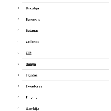
Brazilija
Burundis
Butanas
Ceilonas
Čilė
Danija
Egiptas
Ekvadoras
Filipinai
Gambija