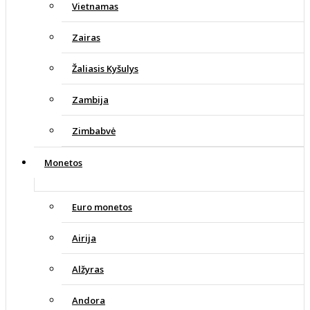
Vietnamas
Zairas
Žaliasis Kyšulys
Zambija
Zimbabvė
Monetos
Euro monetos
Airija
Alžyras
Andora