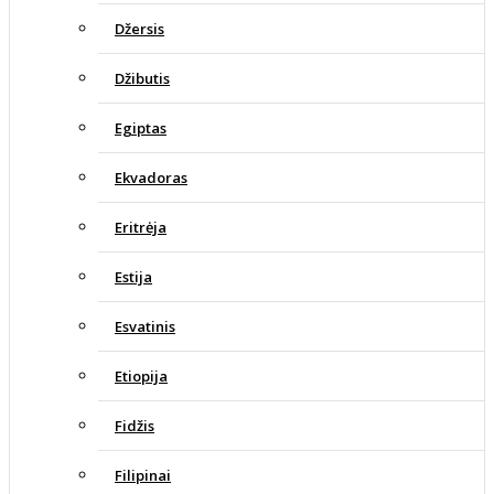
Džersis
Džibutis
Egiptas
Ekvadoras
Eritrėja
Estija
Esvatinis
Etiopija
Fidžis
Filipinai