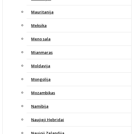
Mauritanija
Meksika
Meno sala
Mianmaras
Moldavija
Mongolija
Mozambikas
Namibija
Naujieji Hebridai
Naujoji Zelandija