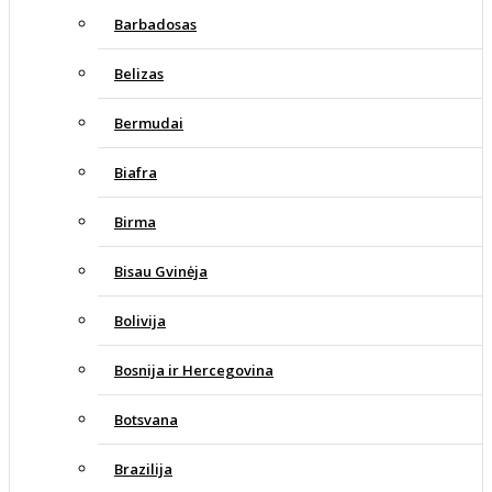
Barbadosas
Belizas
Bermudai
Biafra
Birma
Bisau Gvinėja
Bolivija
Bosnija ir Hercegovina
Botsvana
Brazilija