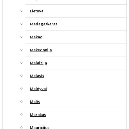
Lietuva
Madagaskaras
Makao
Makedonija
Malaizija
Malavis
Maldyvai
Malis
Marokas
Mauricijus