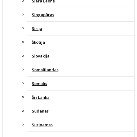
Siera Leonė
Singapūras
Sirija
Škotija
Slovakija
Somalilandas
Somalis
Šri Lanka
Sudanas
Surinamas