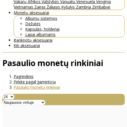
Vakarų Afrikos Valstybės
Vanuatu
Venesuela
Vengrija
Vietnamas
Zairas
Žaliasis Kyšulys
Zambija
Zimbabvė
Monetų aksesuarai
Albumų sistemos
Dėžutės
Kapsulės, holderiai
Lapai albumams
Banknotų aksesuarai
Kiti aksesuarai
Pasaulio monetų rinkiniai
Pagrindinis
Pirkite pagal gamintoją
Pasaulio monetų rinkiniai