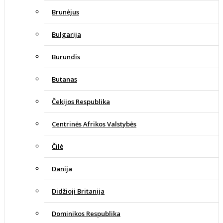
Brunėjus
Bulgarija
Burundis
Butanas
Čekijos Respublika
Centrinės Afrikos Valstybės
Čilė
Danija
Didžioji Britanija
Dominikos Respublika