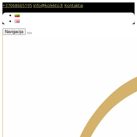
+37068665195
info@kolekto.lt
Kontaktai
Navigacija