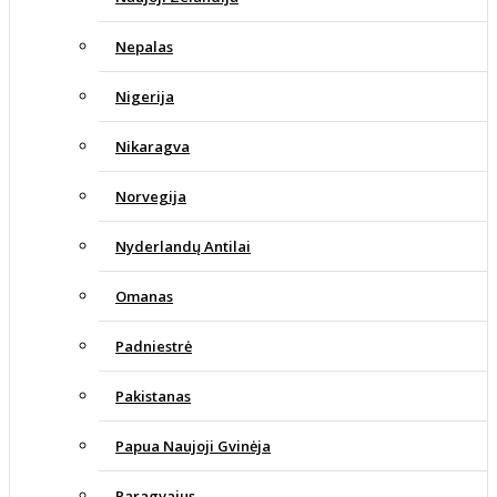
Nepalas
Nigerija
Nikaragva
Norvegija
Nyderlandų Antilai
Omanas
Padniestrė
Pakistanas
Papua Naujoji Gvinėja
Paragvajus