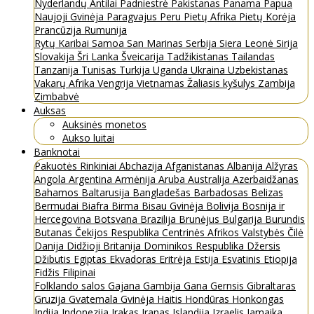
Nyderlandų Antilai
Padniestrė
Pakistanas
Panama
Papua
Naujoji Gvinėja
Paragvajus
Peru
Pietų Afrika
Pietų Korėja
Prancūzija
Rumunija
Rytų Karibai
Samoa
San Marinas
Serbija
Siera Leonė
Sirija
Slovakija
Šri Lanka
Šveicarija
Tadžikistanas
Tailandas
Tanzanija
Tunisas
Turkija
Uganda
Ukraina
Uzbekistanas
Vakarų Afrika
Vengrija
Vietnamas
Žaliasis kyšulys
Zambija
Zimbabvė
Auksas
Auksinės monetos
Aukso luitai
Banknotai
Pakuotės
Rinkiniai
Abchazija
Afganistanas
Albanija
Alžyras
Angola
Argentina
Armėnija
Aruba
Australija
Azerbaidžanas
Bahamos
Baltarusija
Bangladešas
Barbadosas
Belizas
Bermudai
Biafra
Birma
Bisau Gvinėja
Bolivija
Bosnija ir
Hercegovina
Botsvana
Brazilija
Brunėjus
Bulgarija
Burundis
Butanas
Čekijos Respublika
Centrinės Afrikos Valstybės
Čilė
Danija
Didžioji Britanija
Dominikos Respublika
Džersis
Džibutis
Egiptas
Ekvadoras
Eritrėja
Estija
Esvatinis
Etiopija
Fidžis
Filipinai
Folklando salos
Gajana
Gambija
Gana
Gernsis
Gibraltaras
Gruzija
Gvatemala
Gvinėja
Haitis
Hondūras
Honkongas
Indija
Indonezija
Irakas
Iranas
Islandija
Izraelis
Jamaika