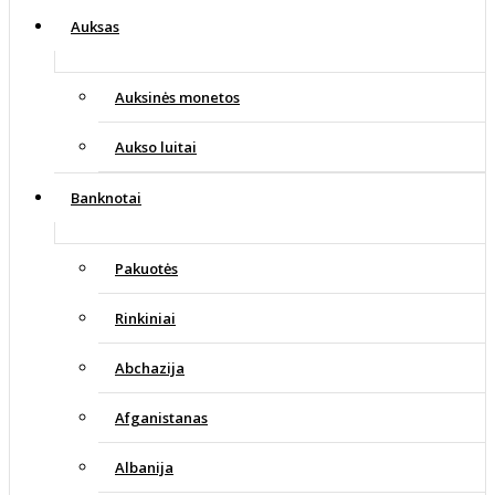
Auksas
Auksinės monetos
Aukso luitai
Banknotai
Pakuotės
Rinkiniai
Abchazija
Afganistanas
Albanija