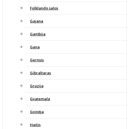
Folklando salos
Gajana
Gambija
Gana
Gernsis
Gibraltaras
Gruzija
Gvatemala
Gvinėja
Haitis