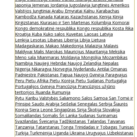
Japonija
Jemenas
Jordanija
Jugoslavija
Jungtinės Amerikos
Valstijos
Jungtiniai Arabų Emyratai
Kalnų Karabachas
Kambodža
Kanada
Kataras
Kazachstanas
Kenija
Kinija
Kirgizstanas
Kiurasao ir Sen Martenas
Kolumbija
Komorai
Kongo demokratinė respublika
Kongo respublika
Kosta Rika
Kroatija
Kuba
Kuko salos
Kuveitas
Laosas
Latvija
Lenkija
Lesotas
Libanas
Liberija
Libija
Lietuva
Madagaskaras
Makao
Makedonija
Malaizija
Malavis
Maldyvai
Malis
Marokas
Mauricijus
Mauritanija
Meksika
Meno sala
Mianmaras
Moldavija
Mongolija
Mozambikas
Namibija
Naujieji Hebridai
Naujoji Zelandija
Nepalas
Nigerija
Nikaragva
Norvegija
Nyderlandų Antilai
Omanas
Padniestrė
Pakistanas
Papua Naujoji Gvinėja
Paragvajus
Peru
Pietų Afrika
Pietų Korėja
Pietų Sudanas
Portugalija
Portugalijos Gvinėja
Prancūzija
Prancūzijos užjūrio
teritorijos
Ruanda
Rumunija
Rytų Karibų Valstybės
Saliamono Salos
Samoa
San Tomė ir
Prinsipė
Saudo Arabija
Seišeliai
Senegalas
Serbija
Šiaurės
Korėja
Siera Leonė
Singapūras
Sirija
Škotija
Slovakija
Somalilandas
Somalis
Šri Lanka
Sudanas
Surinamas
Svazilandas
Šveicarija
Tadžikistanas
Tailandas
Taivanas
Tanzanija
Tatarstanas
Tonga
Trinidadas ir Tobagas
Tunisas
Turkija
Turkmėnija
Uganda
Ukraina
Urugvajus
Uzbekistanas