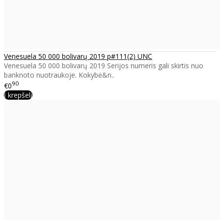
Venesuela 50 000 bolivarų 2019 p#111(2) UNC
Venesuela 50 000 bolivarų 2019 Serijos numeris gali skirtis nuo
banknoto nuotraukoje. Kokybė&n..
90
€0
Į krepšelį