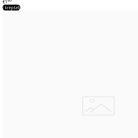
80
€1
Į krepšelį