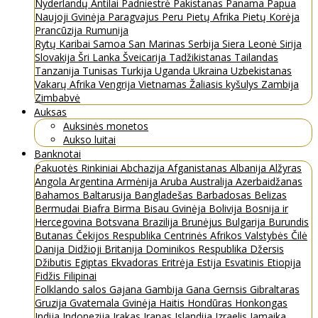
Nyderlandų Antilai
Padniestrė
Pakistanas
Panama
Papua
Naujoji Gvinėja
Paragvajus
Peru
Pietų Afrika
Pietų Korėja
Prancūzija
Rumunija
Rytų Karibai
Samoa
San Marinas
Serbija
Siera Leonė
Sirija
Slovakija
Šri Lanka
Šveicarija
Tadžikistanas
Tailandas
Tanzanija
Tunisas
Turkija
Uganda
Ukraina
Uzbekistanas
Vakarų Afrika
Vengrija
Vietnamas
Žaliasis kyšulys
Zambija
Zimbabvė
Auksas
Auksinės monetos
Aukso luitai
Banknotai
Pakuotės
Rinkiniai
Abchazija
Afganistanas
Albanija
Alžyras
Angola
Argentina
Armėnija
Aruba
Australija
Azerbaidžanas
Bahamos
Baltarusija
Bangladešas
Barbadosas
Belizas
Bermudai
Biafra
Birma
Bisau Gvinėja
Bolivija
Bosnija ir
Hercegovina
Botsvana
Brazilija
Brunėjus
Bulgarija
Burundis
Butanas
Čekijos Respublika
Centrinės Afrikos Valstybės
Čilė
Danija
Didžioji Britanija
Dominikos Respublika
Džersis
Džibutis
Egiptas
Ekvadoras
Eritrėja
Estija
Esvatinis
Etiopija
Fidžis
Filipinai
Folklando salos
Gajana
Gambija
Gana
Gernsis
Gibraltaras
Gruzija
Gvatemala
Gvinėja
Haitis
Hondūras
Honkongas
Indija
Indonezija
Irakas
Iranas
Islandija
Izraelis
Jamaika