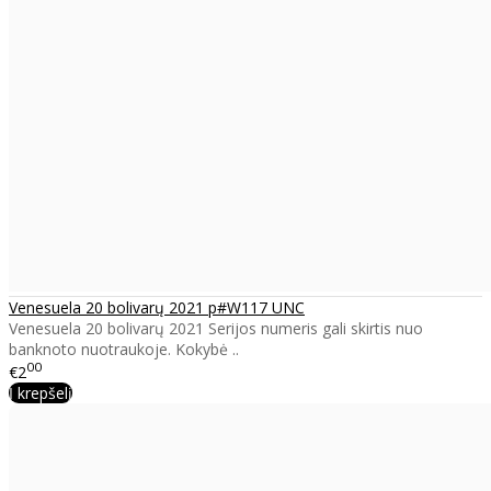
Venesuela 20 bolivarų 2021 p#W117 UNC
Venesuela 20 bolivarų 2021 Serijos numeris gali skirtis nuo
banknoto nuotraukoje. Kokybė ..
00
€2
Į krepšelį