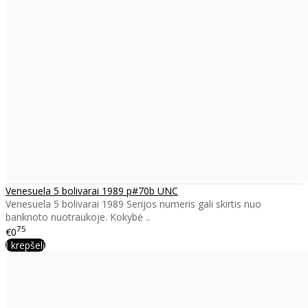
Venesuela 5 bolivarai 1989 p#70b UNC
Venesuela 5 bolivarai 1989 Serijos numeris gali skirtis nuo
banknoto nuotraukoje. Kokybė ..
75
€0
Į krepšelį