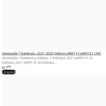
Venesuela 7 banknotų 2021-2025 rinkinys p#W115-p#W121 UNC
Venesuela 7 banknotų rinkinys: 5 bolivarai 2021 p#W115 10
bolivarų 2021 p#W116 20 bolivarų ..
00
€17
Į krepšelį