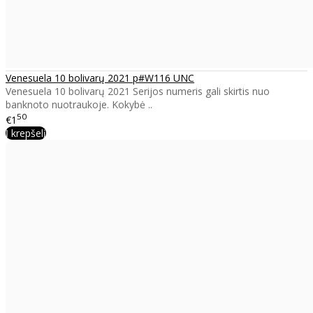
Venesuela 10 bolivarų 2021 p#W116 UNC
Venesuela 10 bolivarų 2021 Serijos numeris gali skirtis nuo
banknoto nuotraukoje. Kokybė ..
50
€1
Į krepšelį