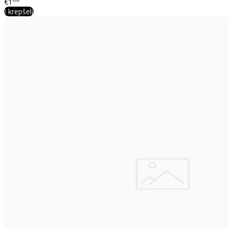
€1
Į krepšelį