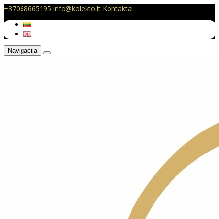
+37068665195
info@kolekto.lt
Kontaktai
Navigacija