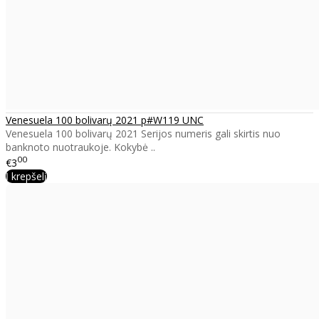
Venesuela 100 bolivarų 2021 p#W119 UNC
Venesuela 100 bolivarų 2021 Serijos numeris gali skirtis nuo
banknoto nuotraukoje. Kokybė ..
00
€3
Į krepšelį