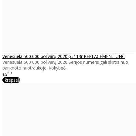
Venesuela 500 000 bolivarų 2020 p#113r REPLACEMENT UNC
Venesuela 500 000 bolivarų 2020 Serijos numeris gali skirtis nuo
banknoto nuotraukoje. Kokybė&..
50
€5
Į krepšelį