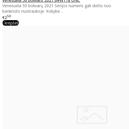
Venesuela 50 bolivarų 2021 p#W118 UNC
Venesuela 50 bolivarų 2021 Serijos numeris gali skirtis nuo
banknoto nuotraukoje. Kokybė ..
50
€2
Į krepšelį