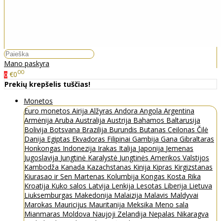
Mano paskyra
00
€0
0
Prekių krepšelis tuščias!
Monetos
Euro monetos
Airija
Alžyras
Andora
Angola
Argentina
Armėnija
Aruba
Australija
Austrija
Bahamos
Baltarusija
Bolivija
Botsvana
Brazilija
Burundis
Butanas
Ceilonas
Čilė
Danija
Egiptas
Ekvadoras
Filipinai
Gambija
Gana
Gibraltaras
Honkongas
Indonezija
Irakas
Italija
Japonija
Jemenas
Jugoslavija
Jungtinė Karalystė
Jungtinės Amerikos Valstijos
Kambodža
Kanada
Kazachstanas
Kinija
Kipras
Kirgizstanas
Kiurasao ir Sen Martenas
Kolumbija
Kongas
Kosta Rika
Kroatija
Kuko salos
Latvija
Lenkija
Lesotas
Liberija
Lietuva
Liuksemburgas
Makedonija
Malaizija
Malavis
Maldyvai
Marokas
Mauricijus
Mauritanija
Meksika
Meno sala
Mianmaras
Moldova
Naujoji Zelandija
Nepalas
Nikaragva