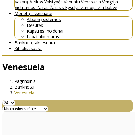
Vakarų Afrikos Valstybės
Vanuatu
Venesuela
Vengrija
Vietnamas
Zairas
Žaliasis Kyšulys
Zambija
Zimbabvė
Monetų aksesuarai
Albumų sistemos
Dėžutės
Kapsulės, holderiai
Lapai albumams
Banknotų aksesuarai
Kiti aksesuarai
Venesuela
Pagrindinis
Banknotai
Venesuela