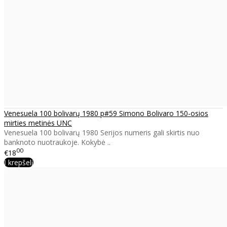
Venesuela 100 bolivarų 1980 p#59 Simono Bolivaro 150-osios
mirties metinės UNC
Venesuela 100 bolivarų 1980 Serijos numeris gali skirtis nuo
banknoto nuotraukoje. Kokybė ..
00
€18
Į krepšelį