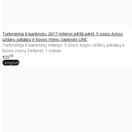
Turkmėnija 6 banknotų 2017 rinkinys p#36-p#41 5-osios Azijos
uždarų patalpų ir kovos menų žaidynės UNC
Turkmėnija 6 banknotų rinkinys: 5-osios Azijos uždarų patalpų ir
kovos menų žaidynės 1 manat..
00
€55
Į krepšelį