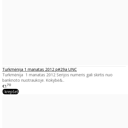
Turkmėnija 1 manatas 2012 p#29a UNC
Turkmėnija 1 manatas 2012 Serijos numeris gali skirtis nuo
banknoto nuotraukoje. Kokybė&..
70
€1
Į krepšelį