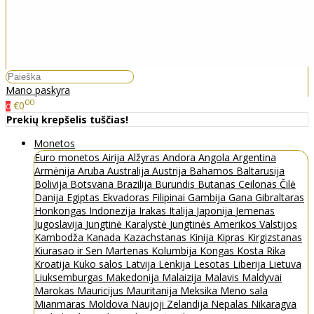
Mano paskyra
00
€0
0
Prekių krepšelis tuščias!
Monetos
Euro monetos
Airija
Alžyras
Andora
Angola
Argentina
Armėnija
Aruba
Australija
Austrija
Bahamos
Baltarusija
Bolivija
Botsvana
Brazilija
Burundis
Butanas
Ceilonas
Čilė
Danija
Egiptas
Ekvadoras
Filipinai
Gambija
Gana
Gibraltaras
Honkongas
Indonezija
Irakas
Italija
Japonija
Jemenas
Jugoslavija
Jungtinė Karalystė
Jungtinės Amerikos Valstijos
Kambodža
Kanada
Kazachstanas
Kinija
Kipras
Kirgizstanas
Kiurasao ir Sen Martenas
Kolumbija
Kongas
Kosta Rika
Kroatija
Kuko salos
Latvija
Lenkija
Lesotas
Liberija
Lietuva
Liuksemburgas
Makedonija
Malaizija
Malavis
Maldyvai
Marokas
Mauricijus
Mauritanija
Meksika
Meno sala
Mianmaras
Moldova
Naujoji Zelandija
Nepalas
Nikaragva