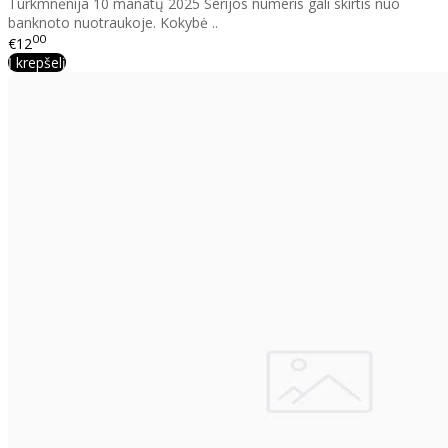
Turkmnėnija 10 manatų 2025 Serijos numeris gali skirtis nuo
banknoto nuotraukoje. Kokybė ..
00
€12
Į krepšelį