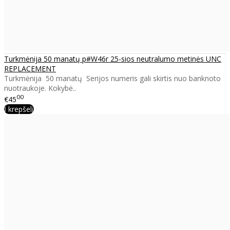
Turkmėnija 50 manatų p#W46r 25-sios neutralumo metinės UNC
REPLACEMENT
Turkmėnija 50 manatų Serijos numeris gali skirtis nuo banknoto
nuotraukoje. Kokybė..
00
€45
Į krepšelį