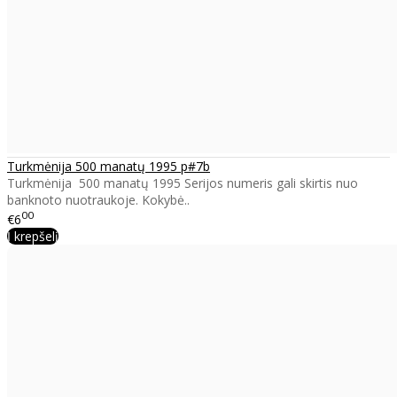
Turkmėnija 500 manatų 1995 p#7b
Turkmėnija 500 manatų 1995 Serijos numeris gali skirtis nuo
banknoto nuotraukoje. Kokybė..
00
€6
Į krepšelį