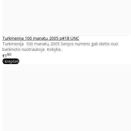
Turkmėnija 100 manatų 2005 p#18 UNC
Turkmėnija 100 manatų 2005 Serijos numeris gali skirtis nuo
banknoto nuotraukoje. Kokybė..
80
€1
Į krepšelį