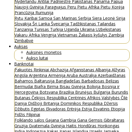
Nyderlandų Antilai
Padniestrė
Pakistanas
Panama
Papua
Naujoji Gvinėja
Paragvajus
Peru
Pietų Afrika
Pietų Korėja
Prancūzija
Rumunija
Rytų Karibai
Samoa
San Marinas
Serbija
Siera Leonė
Sirija
Slovakija
Šri Lanka
Šveicarija
Tadžikistanas
Tailandas
Tanzanija
Tunisas
Turkija
Uganda
Ukraina
Uzbekistanas
Vakarų Afrika
Vengrija
Vietnamas
Žaliasis kyšulys
Zambija
Zimbabvė
Auksas
Auksinės monetos
Aukso luitai
Banknotai
Pakuotės
Rinkiniai
Abchazija
Afganistanas
Albanija
Alžyras
Angola
Argentina
Armėnija
Aruba
Australija
Azerbaidžanas
Bahamos
Baltarusija
Bangladešas
Barbadosas
Belizas
Bermudai
Biafra
Birma
Bisau Gvinėja
Bolivija
Bosnija ir
Hercegovina
Botsvana
Brazilija
Brunėjus
Bulgarija
Burundis
Butanas
Čekijos Respublika
Centrinės Afrikos Valstybės
Čilė
Danija
Didžioji Britanija
Dominikos Respublika
Džersis
Džibutis
Egiptas
Ekvadoras
Eritrėja
Estija
Esvatinis
Etiopija
Fidžis
Filipinai
Folklando salos
Gajana
Gambija
Gana
Gernsis
Gibraltaras
Gruzija
Gvatemala
Gvinėja
Haitis
Hondūras
Honkongas
Indija
Indonezija
Irakas
Iranas
Islandija
Izraelis
Jamaika