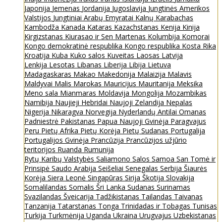
Japonija
Jemenas
Jordanija
Jugoslavija
Jungtinės Amerikos
Valstijos
Jungtiniai Arabų Emyratai
Kalnų Karabachas
Kambodža
Kanada
Kataras
Kazachstanas
Kenija
Kinija
Kirgizstanas
Kiurasao ir Sen Martenas
Kolumbija
Komorai
Kongo demokratinė respublika
Kongo respublika
Kosta Rika
Kroatija
Kuba
Kuko salos
Kuveitas
Laosas
Latvija
Lenkija
Lesotas
Libanas
Liberija
Libija
Lietuva
Madagaskaras
Makao
Makedonija
Malaizija
Malavis
Maldyvai
Malis
Marokas
Mauricijus
Mauritanija
Meksika
Meno sala
Mianmaras
Moldavija
Mongolija
Mozambikas
Namibija
Naujieji Hebridai
Naujoji Zelandija
Nepalas
Nigerija
Nikaragva
Norvegija
Nyderlandų Antilai
Omanas
Padniestrė
Pakistanas
Papua Naujoji Gvinėja
Paragvajus
Peru
Pietų Afrika
Pietų Korėja
Pietų Sudanas
Portugalija
Portugalijos Gvinėja
Prancūzija
Prancūzijos užjūrio
teritorijos
Ruanda
Rumunija
Rytų Karibų Valstybės
Saliamono Salos
Samoa
San Tomė ir
Prinsipė
Saudo Arabija
Seišeliai
Senegalas
Serbija
Šiaurės
Korėja
Siera Leonė
Singapūras
Sirija
Škotija
Slovakija
Somalilandas
Somalis
Šri Lanka
Sudanas
Surinamas
Svazilandas
Šveicarija
Tadžikistanas
Tailandas
Taivanas
Tanzanija
Tatarstanas
Tonga
Trinidadas ir Tobagas
Tunisas
Turkija
Turkmėnija
Uganda
Ukraina
Urugvajus
Uzbekistanas