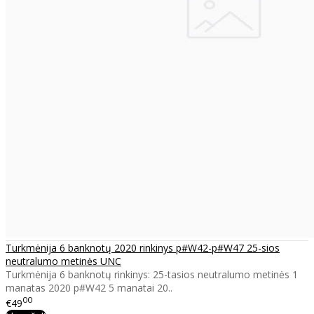
Turkmėnija 6 banknotų 2020 rinkinys p#W42-p#W47 25-sios
neutralumo metinės UNC
Turkmėnija 6 banknotų rinkinys: 25-tasios neutralumo metinės 1
manatas 2020 p#W42 5 manatai 20..
00
€49