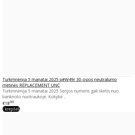
Turkmnėnija 5 manatai 2025 p#W49r 30-osios neutralumo
metinės REPLACEMENT UNC
Turkmnėnija 5 manatai 2025 Serijos numeris gali skirtis nuo
banknoto nuotraukoje. Kokybė ..
00
€18
Į krepšelį