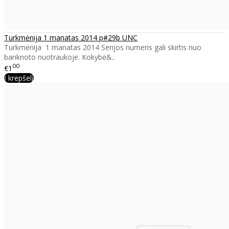
Turkmėnija 1 manatas 2014 p#29b UNC
Turkmėnija 1 manatas 2014 Serijos numeris gali skirtis nuo
banknoto nuotraukoje. Kokybė&..
00
€1
Į krepšelį