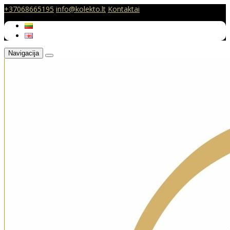
+37068665195
info@kolekto.lt
Kontaktai
Navigacija