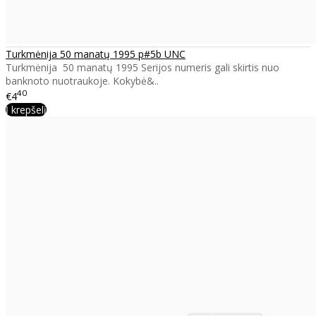
Turkmėnija 50 manatų 1995 p#5b UNC
Turkmėnija 50 manatų 1995 Serijos numeris gali skirtis nuo
banknoto nuotraukoje. Kokybė&..
40
€4
Į krepšelį