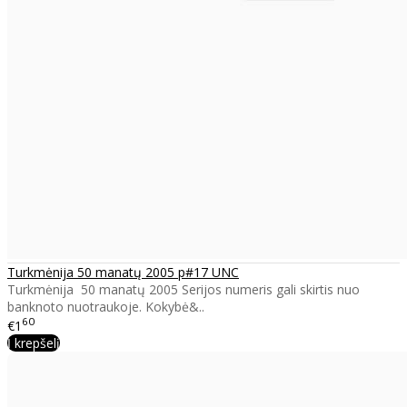
Turkmėnija 50 manatų 2005 p#17 UNC
Turkmėnija 50 manatų 2005 Serijos numeris gali skirtis nuo
banknoto nuotraukoje. Kokybė&..
60
€1
Į krepšelį