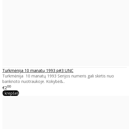
Turkmėnija 10 manatų 1993 p#3 UNC
Turkmėnija 10 manatų 1993 Serijos numeris gali skirtis nuo
banknoto nuotraukoje. Kokybė&..
00
€2
Į krepšelį