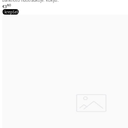
banknoto nuotraukoje. Kokyb..
80
€3
Į krepšelį