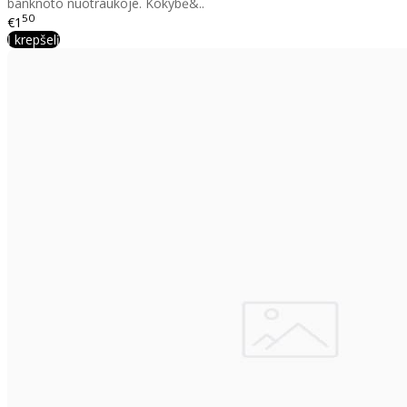
banknoto nuotraukoje. Kokybė&..
50
€1
Į krepšelį