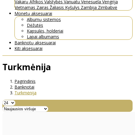
Vakarų Afrikos Valstybės
Vanuatu
Venesuela
Vengrija
Vietnamas
Zairas
Žaliasis Kyšulys
Zambija
Zimbabvė
Monetų aksesuarai
Albumų sistemos
Dėžutės
Kapsulės, holderiai
Lapai albumams
Banknotų aksesuarai
Kiti aksesuarai
Turkmėnija
Pagrindinis
Banknotai
Turkmėnija