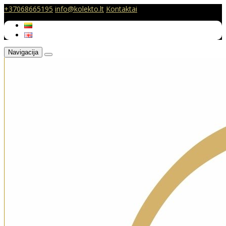
+37068665195
info@kolekto.lt
Kontaktai
Navigacija