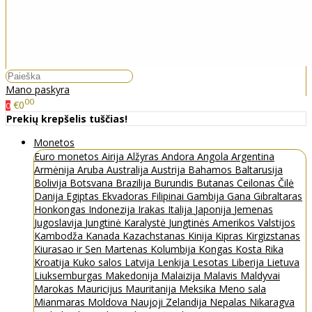
Mano paskyra
00
€0
0
Prekių krepšelis tuščias!
Monetos
Euro monetos
Airija
Alžyras
Andora
Angola
Argentina
Armėnija
Aruba
Australija
Austrija
Bahamos
Baltarusija
Bolivija
Botsvana
Brazilija
Burundis
Butanas
Ceilonas
Čilė
Danija
Egiptas
Ekvadoras
Filipinai
Gambija
Gana
Gibraltaras
Honkongas
Indonezija
Irakas
Italija
Japonija
Jemenas
Jugoslavija
Jungtinė Karalystė
Jungtinės Amerikos Valstijos
Kambodža
Kanada
Kazachstanas
Kinija
Kipras
Kirgizstanas
Kiurasao ir Sen Martenas
Kolumbija
Kongas
Kosta Rika
Kroatija
Kuko salos
Latvija
Lenkija
Lesotas
Liberija
Lietuva
Liuksemburgas
Makedonija
Malaizija
Malavis
Maldyvai
Marokas
Mauricijus
Mauritanija
Meksika
Meno sala
Mianmaras
Moldova
Naujoji Zelandija
Nepalas
Nikaragva