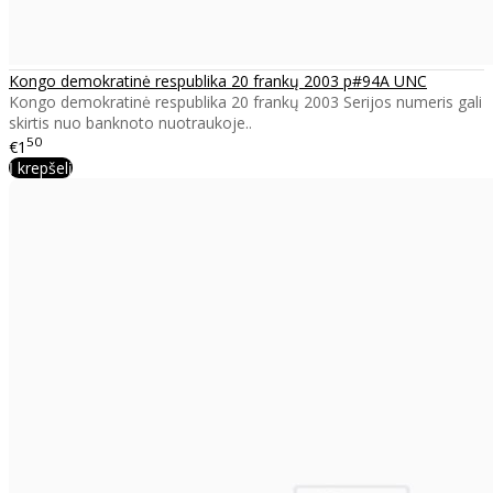
Kongo demokratinė respublika 20 frankų 2003 p#94A UNC
Kongo demokratinė respublika 20 frankų 2003 Serijos numeris gali
skirtis nuo banknoto nuotraukoje..
50
€1
Į krepšelį