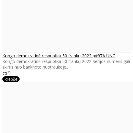
Kongo demokratinė respublika 50 frankų 2022 p#97A UNC
Kongo demokratinė respublika 50 frankų 2022 Serijos numeris gali
skirtis nuo banknoto nuotraukoje..
35
€0
Į krepšelį