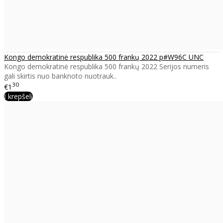
Kongo demokratinė respublika 500 frankų 2022 p#W96C UNC
Kongo demokratinė respublika 500 frankų 2022 Serijos numeris
gali skirtis nuo banknoto nuotrauk..
30
€1
Į krepšelį