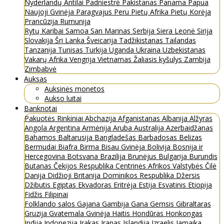
Nyderlandų Antilai
Padniestrė
Pakistanas
Panama
Papua
Naujoji Gvinėja
Paragvajus
Peru
Pietų Afrika
Pietų Korėja
Prancūzija
Rumunija
Rytų Karibai
Samoa
San Marinas
Serbija
Siera Leonė
Sirija
Slovakija
Šri Lanka
Šveicarija
Tadžikistanas
Tailandas
Tanzanija
Tunisas
Turkija
Uganda
Ukraina
Uzbekistanas
Vakarų Afrika
Vengrija
Vietnamas
Žaliasis kyšulys
Zambija
Zimbabvė
Auksas
Auksinės monetos
Aukso luitai
Banknotai
Pakuotės
Rinkiniai
Abchazija
Afganistanas
Albanija
Alžyras
Angola
Argentina
Armėnija
Aruba
Australija
Azerbaidžanas
Bahamos
Baltarusija
Bangladešas
Barbadosas
Belizas
Bermudai
Biafra
Birma
Bisau Gvinėja
Bolivija
Bosnija ir
Hercegovina
Botsvana
Brazilija
Brunėjus
Bulgarija
Burundis
Butanas
Čekijos Respublika
Centrinės Afrikos Valstybės
Čilė
Danija
Didžioji Britanija
Dominikos Respublika
Džersis
Džibutis
Egiptas
Ekvadoras
Eritrėja
Estija
Esvatinis
Etiopija
Fidžis
Filipinai
Folklando salos
Gajana
Gambija
Gana
Gernsis
Gibraltaras
Gruzija
Gvatemala
Gvinėja
Haitis
Hondūras
Honkongas
Indija
Indonezija
Irakas
Iranas
Islandija
Izraelis
Jamaika