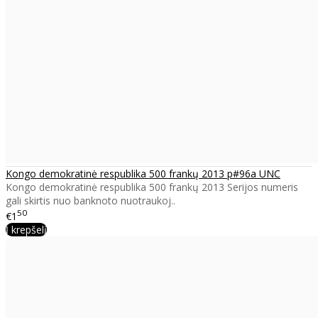
Kongo demokratinė respublika 500 frankų 2013 p#96a UNC
Kongo demokratinė respublika 500 frankų 2013 Serijos numeris
gali skirtis nuo banknoto nuotraukoj..
50
€1
Į krepšelį