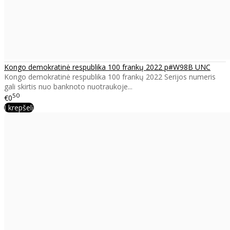
Kongo demokratinė respublika 100 frankų 2022 p#W98B UNC
Kongo demokratinė respublika 100 frankų 2022 Serijos numeris
gali skirtis nuo banknoto nuotraukoje...
50
€0
Į krepšelį