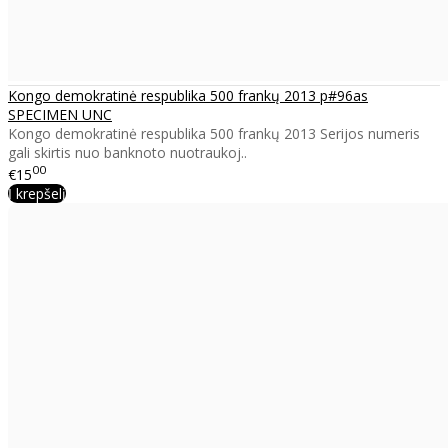
Kongo demokratinė respublika 500 frankų 2013 p#96as
SPECIMEN UNC
Kongo demokratinė respublika 500 frankų 2013 Serijos numeris
gali skirtis nuo banknoto nuotraukoj..
00
€15
Į krepšelį