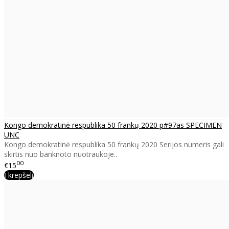
Kongo demokratinė respublika 50 frankų 2020 p#97as SPECIMEN
UNC
Kongo demokratinė respublika 50 frankų 2020 Serijos numeris gali
skirtis nuo banknoto nuotraukoje..
00
€15
Į krepšelį