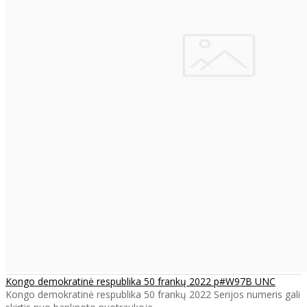
Kongo demokratinė respublika 50 frankų 2022 p#W97B UNC
Kongo demokratinė respublika 50 frankų 2022 Serijos numeris gali