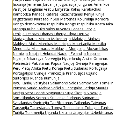
Japonija
Jemenas
Jordanija
Jugoslavija
Jungtinės Amerikos
Valstijos
Jungtiniai Arabų Emyratai
Kalnų Karabachas
Kambodža
Kanada
Kataras
Kazachstanas
Kenija
Kinija
Kirgizstanas
Kiurasao ir Sen Martenas
Kolumbija
Komorai
Kongo demokratinė respublika
Kongo respublika
Kosta Rika
Kroatija
Kuba
Kuko salos
Kuveitas
Laosas
Latvija
Lenkija
Lesotas
Libanas
Liberija
Libija
Lietuva
Madagaskaras
Makao
Makedonija
Malaizija
Malavis
Maldyvai
Malis
Marokas
Mauricijus
Mauritanija
Meksika
Meno sala
Mianmaras
Moldavija
Mongolija
Mozambikas
Namibija
Naujieji Hebridai
Naujoji Zelandija
Nepalas
Nigerija
Nikaragva
Norvegija
Nyderlandų Antilai
Omanas
Padniestrė
Pakistanas
Papua Naujoji Gvinėja
Paragvajus
Peru
Pietų Afrika
Pietų Korėja
Pietų Sudanas
Portugalija
Portugalijos Gvinėja
Prancūzija
Prancūzijos užjūrio
teritorijos
Ruanda
Rumunija
Rytų Karibų Valstybės
Saliamono Salos
Samoa
San Tomė ir
Prinsipė
Saudo Arabija
Seišeliai
Senegalas
Serbija
Šiaurės
Korėja
Siera Leonė
Singapūras
Sirija
Škotija
Slovakija
Somalilandas
Somalis
Šri Lanka
Sudanas
Surinamas
Svazilandas
Šveicarija
Tadžikistanas
Tailandas
Taivanas
Tanzanija
Tatarstanas
Tonga
Trinidadas ir Tobagas
Tunisas
Turkija
Turkmėnija
Uganda
Ukraina
Urugvajus
Uzbekistanas