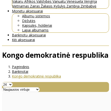
Vakarų Afrikos Valstybės
Vanuatu
Venesuela
Vengrija
Vietnamas
Zairas
Žaliasis Kyšulys
Zambija
Zimbabvė
Monetų aksesuarai
Albumų sistemos
Dėžutės
Kapsulės, holderiai
Lapai albumams
Banknotų aksesuarai
Kiti aksesuarai
Kongo demokratinė respublika
Pagrindinis
Banknotai
Kongo demokratinė respublika