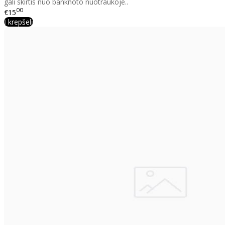
gali skirtis nuo banknoto nuotraukoje..
00
€15
Į krepšelį