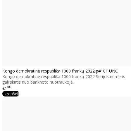
Kongo demokratinė respublika 1000 frankų 2022 p#101 UNC
Kongo demokratinė respublika 1000 frankų 2022 Serijos numeris
gali skirtis nuo banknoto nuotraukoje..
40
€1
Į krepšelį