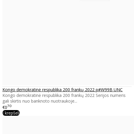
Kongo demokratinė respublika 200 frankų 2022 p#W99B UNC
Kongo demokratinė respublika 200 frankų 2022 Serijos numeris
gali skirtis nuo banknoto nuotraukoje...
70
€0
Į krepšelį