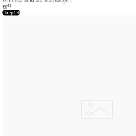
skirtis nuo banknoto nuotraukoje. ..
45
€0
Į krepšelį