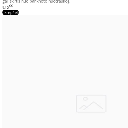
gali skirtis nuo banknoto nuotraukoj..
00
€15
Į krepšelį