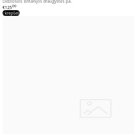
Didžiosios Britanijos draugystės pa..
00
€125
Į krepšelį