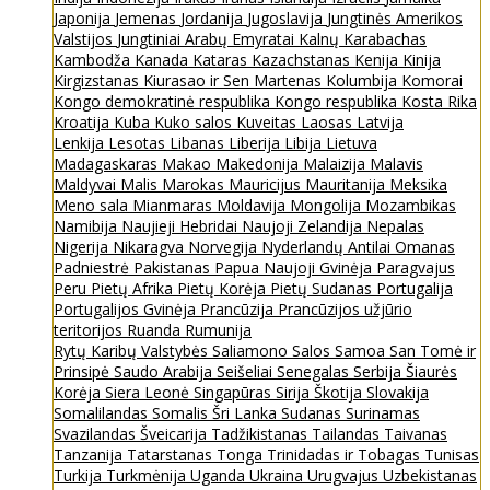
Japonija
Jemenas
Jordanija
Jugoslavija
Jungtinės Amerikos
Valstijos
Jungtiniai Arabų Emyratai
Kalnų Karabachas
Kambodža
Kanada
Kataras
Kazachstanas
Kenija
Kinija
Kirgizstanas
Kiurasao ir Sen Martenas
Kolumbija
Komorai
Kongo demokratinė respublika
Kongo respublika
Kosta Rika
Kroatija
Kuba
Kuko salos
Kuveitas
Laosas
Latvija
Lenkija
Lesotas
Libanas
Liberija
Libija
Lietuva
Madagaskaras
Makao
Makedonija
Malaizija
Malavis
Maldyvai
Malis
Marokas
Mauricijus
Mauritanija
Meksika
Meno sala
Mianmaras
Moldavija
Mongolija
Mozambikas
Namibija
Naujieji Hebridai
Naujoji Zelandija
Nepalas
Nigerija
Nikaragva
Norvegija
Nyderlandų Antilai
Omanas
Padniestrė
Pakistanas
Papua Naujoji Gvinėja
Paragvajus
Peru
Pietų Afrika
Pietų Korėja
Pietų Sudanas
Portugalija
Portugalijos Gvinėja
Prancūzija
Prancūzijos užjūrio
teritorijos
Ruanda
Rumunija
Rytų Karibų Valstybės
Saliamono Salos
Samoa
San Tomė ir
Prinsipė
Saudo Arabija
Seišeliai
Senegalas
Serbija
Šiaurės
Korėja
Siera Leonė
Singapūras
Sirija
Škotija
Slovakija
Somalilandas
Somalis
Šri Lanka
Sudanas
Surinamas
Svazilandas
Šveicarija
Tadžikistanas
Tailandas
Taivanas
Tanzanija
Tatarstanas
Tonga
Trinidadas ir Tobagas
Tunisas
Turkija
Turkmėnija
Uganda
Ukraina
Urugvajus
Uzbekistanas