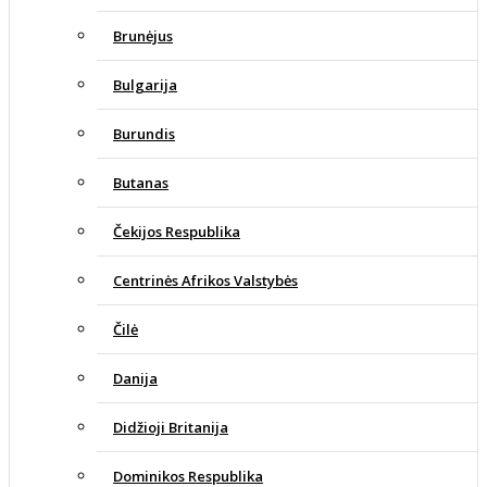
Brunėjus
Bulgarija
Burundis
Butanas
Čekijos Respublika
Centrinės Afrikos Valstybės
Čilė
Danija
Didžioji Britanija
Dominikos Respublika