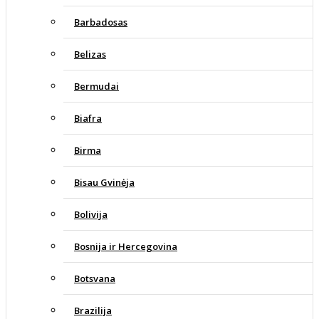
Barbadosas
Belizas
Bermudai
Biafra
Birma
Bisau Gvinėja
Bolivija
Bosnija ir Hercegovina
Botsvana
Brazilija