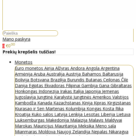
Mano paskyra
00
€0
0
Prekių krepšelis tuščias!
Monetos
Euro monetos
Airija
Alžyras
Andora
Angola
Argentina
Armėnija
Aruba
Australija
Austrija
Bahamos
Baltarusija
Bolivija
Botsvana
Brazilija
Burundis
Butanas
Ceilonas
Čilė
Danija
Egiptas
Ekvadoras
Filipinai
Gambija
Gana
Gibraltaras
Honkongas
Indonezija
Irakas
Italija
Japonija
Jemenas
Jugoslavija
Jungtinė Karalystė
Jungtinės Amerikos Valstijos
Kambodža
Kanada
Kazachstanas
Kinija
Kipras
Kirgizstanas
Kiurasao ir Sen Martenas
Kolumbija
Kongas
Kosta Rika
Kroatija
Kuko salos
Latvija
Lenkija
Lesotas
Liberija
Lietuva
Liuksemburgas
Makedonija
Malaizija
Malavis
Maldyvai
Marokas
Mauricijus
Mauritanija
Meksika
Meno sala
Mianmaras
Moldova
Naujoji Zelandija
Nepalas
Nikaragva