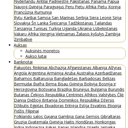
Nyderlandų Antilai
Padniestrė
Pakistanas
Panama
Papua
Naujoji Gvinėja
Paragvajus
Peru
Pietų Afrika
Pietų Korėja
Prancūzija
Rumunija
Rytų Karibai
Samoa
San Marinas
Serbija
Siera Leonė
Sirija
Slovakija
Šri Lanka
Šveicarija
Tadžikistanas
Tailandas
Tanzanija
Tunisas
Turkija
Uganda
Ukraina
Uzbekistanas
Vakarų Afrika
Vengrija
Vietnamas
Žaliasis kyšulys
Zambija
Zimbabvė
Auksas
Auksinės monetos
Aukso luitai
Banknotai
Pakuotės
Rinkiniai
Abchazija
Afganistanas
Albanija
Alžyras
Angola
Argentina
Armėnija
Aruba
Australija
Azerbaidžanas
Bahamos
Baltarusija
Bangladešas
Barbadosas
Belizas
Bermudai
Biafra
Birma
Bisau Gvinėja
Bolivija
Bosnija ir
Hercegovina
Botsvana
Brazilija
Brunėjus
Bulgarija
Burundis
Butanas
Čekijos Respublika
Centrinės Afrikos Valstybės
Čilė
Danija
Didžioji Britanija
Dominikos Respublika
Džersis
Džibutis
Egiptas
Ekvadoras
Eritrėja
Estija
Esvatinis
Etiopija
Fidžis
Filipinai
Folklando salos
Gajana
Gambija
Gana
Gernsis
Gibraltaras
Gruzija
Gvatemala
Gvinėja
Haitis
Hondūras
Honkongas
Indija
Indonezija
Irakas
Iranas
Islandija
Izraelis
Jamaika