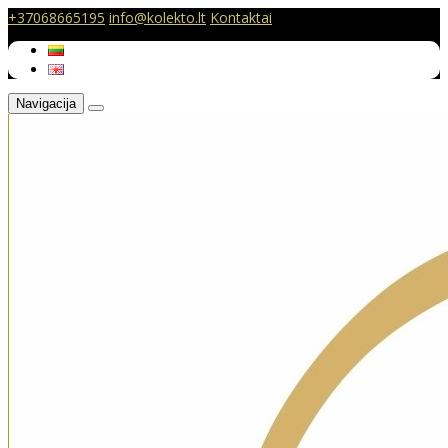
+37068665195
info@kolekto.lt
Kontaktai
Navigacija