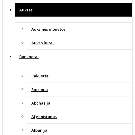
Auksas
Auksinės monetos
Aukso luitai
Banknotai
Pakuotės
Rinkiniai
Abchazija
Afganistanas
Albanija