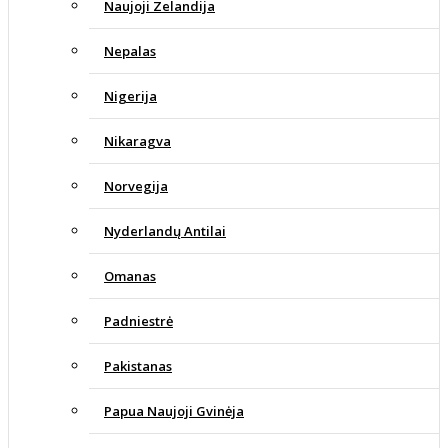
Naujoji Zelandija
Nepalas
Nigerija
Nikaragva
Norvegija
Nyderlandų Antilai
Omanas
Padniestrė
Pakistanas
Papua Naujoji Gvinėja