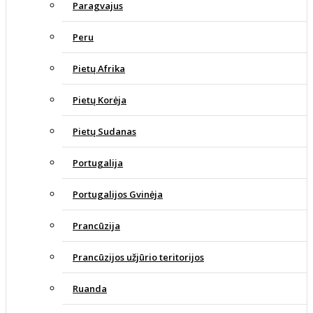
Paragvajus
Peru
Pietų Afrika
Pietų Korėja
Pietų Sudanas
Portugalija
Portugalijos Gvinėja
Prancūzija
Prancūzijos užjūrio teritorijos
Ruanda