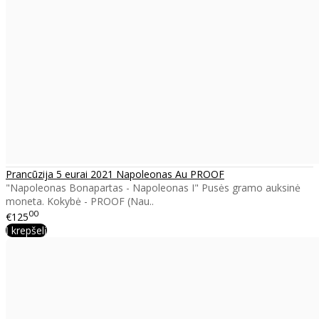
Prancūzija 5 eurai 2021 Napoleonas Au PROOF
"Napoleonas Bonapartas - Napoleonas I" Pusės gramo auksinė
moneta. Kokybė - PROOF (Nau..
00
€125
Į krepšelį