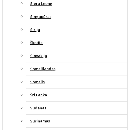
Siera Leonė
Singapūras
Sirija
Škotija
Slovakija
Somalilandas
Somalis
Šri Lanka
Sudanas
Surinamas