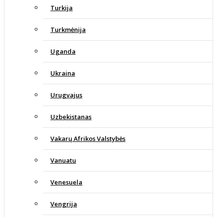
Turkija
Turkmėnija
Uganda
Ukraina
Urugvajus
Uzbekistanas
Vakarų Afrikos Valstybės
Vanuatu
Venesuela
Vengrija