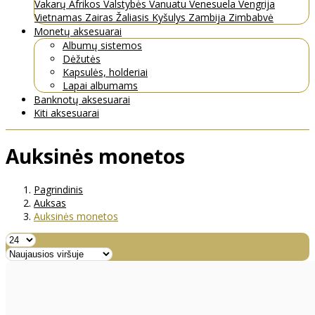
Vakarų Afrikos Valstybės
Vanuatu
Venesuela
Vengrija
Vietnamas
Zairas
Žaliasis Kyšulys
Zambija
Zimbabvė
Monetų aksesuarai
Albumų sistemos
Dėžutės
Kapsulės, holderiai
Lapai albumams
Banknotų aksesuarai
Kiti aksesuarai
Auksinės monetos
Pagrindinis
Auksas
Auksinės monetos