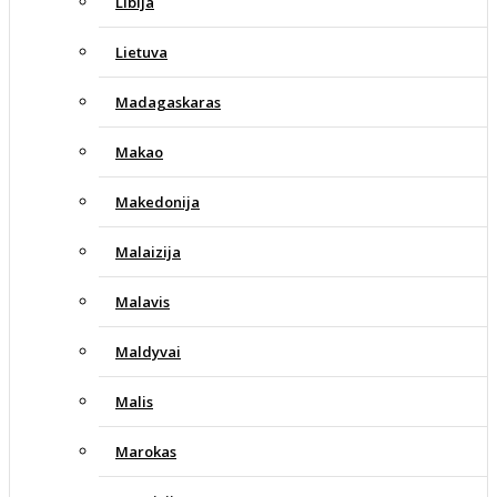
Libija
Lietuva
Madagaskaras
Makao
Makedonija
Malaizija
Malavis
Maldyvai
Malis
Marokas