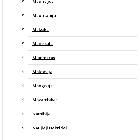
Mauricijus
Mauritanija
Meksika
Meno sala
Mianmaras
Moldavija
Mongolija
Mozambikas
Namibija
Naujieji Hebridai