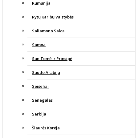
Rumunija
Rytų Karibų Valstybės
Saliamono Salos
Samoa
San Tomė ir Prinsipė
Saudo Arabija
Seišeliai
Senegalas
Serbija
Šiaurės Korėja