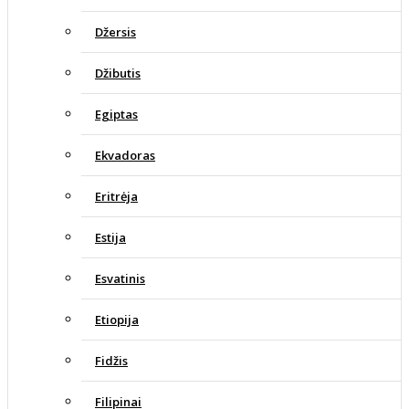
Džersis
Džibutis
Egiptas
Ekvadoras
Eritrėja
Estija
Esvatinis
Etiopija
Fidžis
Filipinai