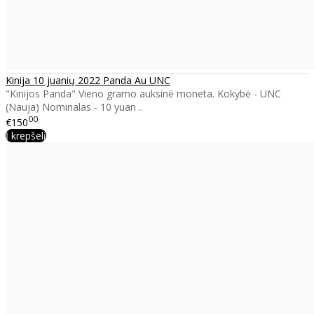
Kinija 10 juanių 2022 Panda Au UNC
"Kinijos Panda" Vieno gramo auksinė moneta. Kokybė - UNC
(Nauja) Nominalas - 10 yuan ..
00
€150
Į krepšelį