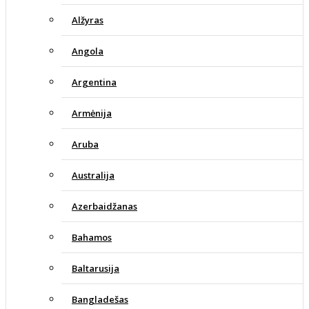
Alžyras
Angola
Argentina
Armėnija
Aruba
Australija
Azerbaidžanas
Bahamos
Baltarusija
Bangladešas