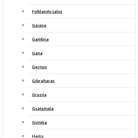
Folklando salos
Gajana
Gambija
Gana
Gernsis
Gibraltaras
Gruzija
Gvatemala
Gvinėja
Haitis